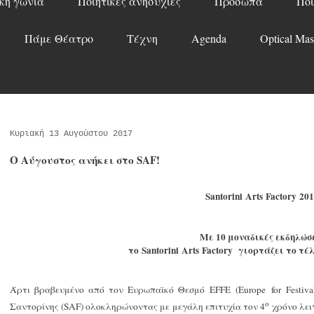
κή γωνιά
Ποιητικές ανησυχίες
Πρόσωπα
Ποί
Πάμε Θέατρο
Τέχνη
Agenda
Optical Mas
Κυριακή 13 Αυγούστου 2017
Ο Αύγουστος ανήκει στο SAF!
Santorini
Arts
Factory
201
Με 10 μοναδικές εκδηλώσ
το
Santorini
Arts
Factory
γιορτάζει το τέ
Άρτι βραβευμένο από τον Ευρωπαϊκό Θεσμό
EFFE
(
Europe for Festiva
ο
Σαντορίνης (
SAF
) ολοκληρώνοντας με μεγάλη επιτυχία τον 4
χρόνο λειτ