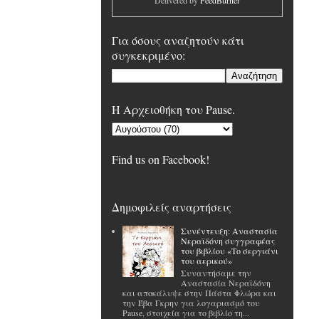
Delivered by
FeedBurner
Για όσους αναζητούν κάτι
συγκεκριμένο:
H Αρχειοθήκη του Pause.
Find us on Facebook!
Δημοφιλείς αναρτήσεις
Συνέντευξη: Αναστασία
Νεραϊδόνη συγγραφέας
του βιβλίου «Το σεργιάνι
του αερικού»
Συναντήσαμε την
Αναστασία Νεραϊδόνη
και αποκάλυψε στην Πάστα Φλώρα και
την Έβα Γκρην για λογαριασμό του
Pause, στοιχεία για το βιβλίο τη...