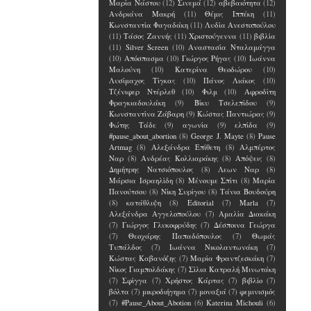
Μαρία Νάστου
(12)
Σινεμά
(12)
αβεβαιότητα
(12)
Ανδριάνα Μακρή
(11)
Θέμις Ιππέκη
(11)
Κωνσταντία Φαγαδάκη
(11)
Λυδία Ανεστοπούλου
(11)
Τάσος Ζαννής
(11)
Χριστούγεννα
(11)
βιβλία
(11)
Silver Screen
(10)
Αναστασία Νταλαμάγγα
(10)
Απόσπασμα
(10)
Γιώργος Ρήγας
(10)
Ιωάννα
Μαλούνη
(10)
Κατερίνα Θεοδώρου
(10)
Λυσίμαχος Τίγκας
(10)
Πάνος Λιάκος
(10)
Τζένιφερ Ντέρλεθ
(10)
Φιλμ
(10)
Αφροδίτη
Φραγκιαδουλάκη
(9)
Βίκυ Τσελεπίδου
(9)
Κωνσταντίνα Ζάβαρη
(9)
Κώστας Παντιώρας
(9)
Φώτης Τάδε
(9)
αγωνία
(9)
ελπίδα
(9)
#pause_about_abortion
(8)
George J. Mayte
(8)
Pause
Artmag
(8)
Αλεξάνδρα Επίθετη
(8)
Αλμπέρτος
Ναρ
(8)
Ανδρέας Κολλιαράκης
(8)
Απόψεις
(8)
Δημήτρης Νατσιόπουλος
(8)
Λεων Ναρ
(8)
Μάρσια Ισραηλίδη
(8)
Μένουμε Σπίτι
(8)
Μαρία
Πανούτσου
(8)
Νίκη Συρίγου
(8)
Τάνια Βουδούρη
(8)
κατάθλιψη
(8)
Editorial
(7)
Marla
(7)
Αλεξάνδρα Αγγελοπούλου
(7)
Αμαλία Διακάκη
(7)
Γιώργος Γλυκοφρύδης
(7)
Δέσποινα Γεώργα
(7)
Θεοχάρης Παπαδόπουλος
(7)
Θωμάς
Τυπάλδος
(7)
Ιωάννα Νικολαντωνάκη
(7)
Κώστας Καβανόζης
(7)
Μαρία Φραντζεσκάκη
(7)
Νίκος Γιαμπολδάκης
(7)
Σίλια Κατραλή Μινωτάκη
(7)
Σφίγγα
(7)
Χρήστος Κάρτας
(7)
βιβλίο
(7)
βόλτα
(7)
μικροδιήγημα
(7)
μοναξιά
(7)
φεμινισμός
(7)
#Pause_About_Abotion
(6)
Katerina Michouli
(6)