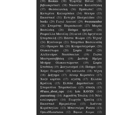
(39)
Bookies
(38)
Τζώρτζης Πάνος
(38)
βιβλιοκριτικές
(38)
Νικολένα Καλαϊτζάκη
(37)
Θεσσαλονίκη
(36)
Πρόσωπα!
(35)
Κατερίνα Καλαμπάκα
(34)
θέατρο
(33)
Εικαστικά
(31)
Ευτυχία Πασχαλίδου
(31)
books
(29)
Γωγώ Λιανού
(29)
#weremember
(28)
Σταμάτης Παρασκευάς
(27)
Μαρία
Βασιλάκη
(26)
Ποίημα ημέρας
(26)
Ραφαέλλα Μανέλη
(26)
κενό
(26)
Ιφιγένεια
Σταμπουλή
(25)
Πάστα Φλώρα
(25)
Τέχνη!
(24)
Βγαίνουμε
(21)
Τσαμπίκα Βασιλειάδη
(21)
Όμικρον Μι
(20)
Κινηματογράφος
(20)
Ολοκαύτωμα
(20)
Σοφία Ιττέ
(20)
Αλέξανδρος Νασόπουλος
(19)
Γιώτα
Μαστροσαββάκη
(19)
Διεθνής Ημέρα
Μνήμης Ολοκαυτώματος
(19)
Σοφία
Σταθάκη
(19)
Διαγωνισμοί
(18)
Ποίημα
(18)
Χάρις Γεωργίου
(18)
κοινωνία
(18)
τέχνη
(18)
Διήγημα
(17)
Λίναμ Κεροτάνυ
(17)
Χαζό κορίτσι
(17)
αγάπη
(17)
Ελλάδα
Κράλλη
(15)
Ελπίδα Δημοπούλου
(15)
Σταματίνα Τσιμοπούλου
(15)
άποψη
(15)
#Pause_about_rape
(14)
kots RAVEN
(14)
pauseartmag
(14)
Αφροδίτη Τσιώλη
(14)
Νέες
κυκλοφορίες
(14)
Γεωργία Τρούλη
(13)
Εικαστικό Ημερολόγιο
(13)
Ιωάννης
Κυράπογλου
(13)
Μπαντιέρα Ροσσα
(13)
OpticalMasturbation
(12)
Βόρειος Άνεμος
(12)