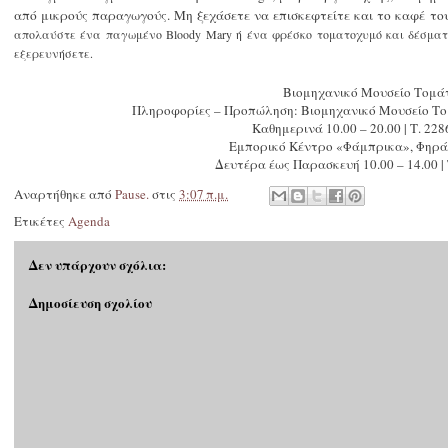
από μικρούς παραγωγούς. Μη ξεχάσετε να επισκεφτείτε και το καφέ τ
απολαύστε ένα παγωμένο Bloody Mary ή ένα φρέσκο τοματοχυμό και δέσματ
εξερευνήσετε.
Βιομηχανικό Μουσείο Τομά
Πληροφορίες – Προπώληση: Βιομηχανικό Μουσείο Το
Καθημερινά 10.00 – 20.00 | Τ. 22
Εμπορικό Κέντρο «Φάμπρικα», Φηρά
Δευτέρα έως Παρασκευή 10.00 – 14.00 | 
Αναρτήθηκε από
Pause.
στις
3:07 π.μ.
Ετικέτες
Agenda
Δεν υπάρχουν σχόλια:
Δημοσίευση σχολίου