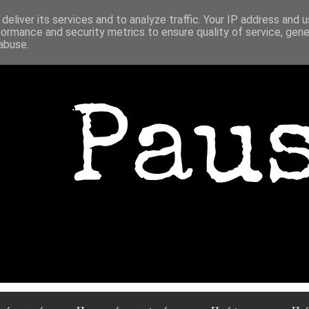
deliver its services and to analyze traffic. Your IP address and 
formance and security metrics to ensure quality of service, gen
abuse.