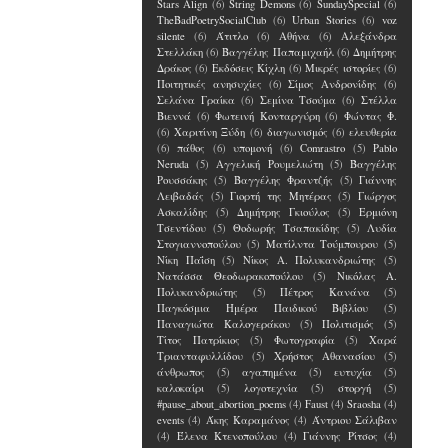
Stars Align
(6)
String Demons
(6)
SundaySpecial
(6)
TheBadPoetrySocialClub
(6)
Urban Stories
(6)
voz
silente
(6)
Άτιτλο
(6)
Αθήνα
(6)
Αλεξάνδρα
Στελλάκη
(6)
Βαγγέλης Παπαμιχαήλ
(6)
Δημήτρης
Δράκος
(6)
Εκδόσεις Κίχλη
(6)
Μικρές ιστορίες
(6)
Ποιτητικές ανησυχίες
(6)
Σίμος Ανδρονίδης
(6)
Σελάνα Γραίκα
(6)
Σεμίνα Τσούμα
(6)
Στέλλα
Βιεννά
(6)
Φωτεινή Κονταργύρη
(6)
Φώντας Φ.
(6)
Χαριτίνη Ξύδη
(6)
διαγωνισμός
(6)
ελευθερία
(6)
πάθος
(6)
υπομονή
(6)
Comrastro
(5)
Pablo
Neruda
(5)
Αγγελική Ρουμελιώτη
(5)
Βαγγέλης
Ρουσσάκης
(5)
Βαγγέλης Φραντζής
(5)
Γιάννης
Λειβαδάς
(5)
Γιορτή της Μητέρας
(5)
Γιώργος
Ασκαλίδης
(5)
Δημήτρης Γκιούλος
(5)
Ερμιόνη
Τσεντίδου
(5)
Θοδωρής Τσαπακίδης
(5)
Λυδία
Στογιαννοπούλου
(5)
Ματίλντα Τούμπουρου
(5)
Νίκη Παΐση
(5)
Νίκος Α. Πολυκανδριώτης
(5)
Νατάσσα Θεοδωρακοπούλου
(5)
Νικόλας Α.
Πολυκανδριώτης
(5)
Πέτρος Κανάνα
(5)
Παγκόσμια Ημέρα Παιδικού Βιβλίου
(5)
Παναγιώτα Καλογεράκου
(5)
Πολιτισμός
(5)
Τίτος Πατρίκιος
(5)
Φωτογραφία
(5)
Χαρά
Τριανταφυλλίδου
(5)
Χρήστος Αθανασίου
(5)
άνθρωπος
(5)
αγαπημένα
(5)
ευτυχία
(5)
καλοκαίρι
(5)
λογοτεχνία
(5)
στοργή
(5)
#pause_about_abortion_poems
(4)
Faust
(4)
Sraosha
(4)
events
(4)
Άκης Καραμάνος
(4)
Άντριου Σάλιβαν
(4)
Έλενα Kτενοπούλου
(4)
Γιάννης Ρίτσος
(4)