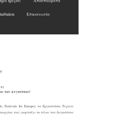
ημα ημέρας
Αποσπάσματα
turbation
Επικοινωνία
7
εις
λος του Αυγούστου!
ls
,
Festivals for Europe
), το Εργοστάσιο Τεχνών
ουργίας του, γιορτάζει το τέλος του Αυγούστου