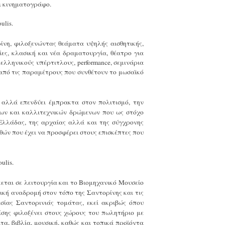
αι κινηματογράφο.
ίνη, φιλοξενώντας θεάματα υψηλής αισθητικής,
ίες, κλασική και νέα δραματουργία, θέατρο για
 ελληνικούς υπέρτιτλου
ς,
performance
, σεμινάρια
ές από τις παραμέτρους που συνθέτουν το μωσαϊκό
, αλλά επενδύει έμπρακτα στον πολιτισμό, την
εων και καλλιτεχνικών δρώμενων που ως στόχο
 Ελλάδας, της αρχαίας αλλά και της σύγχρονης
θών που έχει να προσφέρει στους επισκέπτες που
κεται σε λειτουργία και το Βιομηχανικό Μουσείο
ρική αναδρομή στον τόπο της Σαντορίνης και τις
σίας Σαντορινιάς τομάτας, εκεί ακριβώς όπου
σης φιλοξένει στους χώρους του πωλητήριο με
τα, βιβλία, μουσική, καθώς και τοπικά προϊόντα