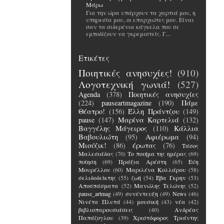
Μάρω
Για την ώρα υπάρχουν τα χαρτιά μου, η
υπηρεσία μου, οι επαρχιώτες μου. Είναι
σαν τα σιδερένια κάγκελα που σε
εμποδίζουν να γκρεμιστείς. Γ...
Ετικέτες
Ποιητικές ανησυχίες!
(910)
Λογοτεχνική γωνιά!
(527)
Agenda
(378)
Ποιητικές ανησυχίες
(224)
pauseartmagazine
(190)
Πάμε
Θέατρο!
(156)
Έλλη Πράντζου
(149)
pause
(147)
Μαρίνα Καρτελιά
(132)
Βαγγέλης Μάγειρος
(110)
Κάλλια
Βαβουλιώτη
(95)
Αφιέρωμα
(94)
Μιούζικ!
(86)
έρωτας
(76)
Τάσος
Μαλεσιάδας
(70)
Το ποιήμα της ημέρας
(69)
ποίηση
(69)
Πράξια Αρέστη
(65)
Εύη
Μουρέλλου
(60)
Μαριλένα Κολλάρου
(58)
σελιδοδείκτης
(55)
ζωή
(54)
Έβα Γκρην
(53)
Αποσπάσματα
(52)
Μανώλης Τελώνης
(52)
pause_artmag
(49)
συνέντευξη
(49)
News
(46)
Νινέτα Πλυτά
(44)
μουσική
(43)
νέα
(42)
βιβλιοπαρουσιάσεις
(40)
Ανδρέας
Παπάζογλου
(39)
Χριστόφορος Τριάντης