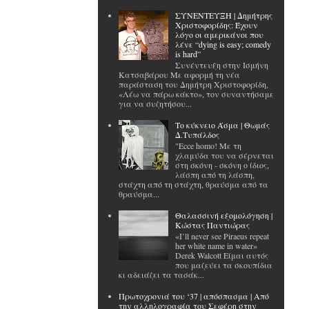
ΣΥΝΕΝΤΕΥΞΗ | Δημήτρης
Χριστοφορίδης: Έχουν
λόγο οι αμερικάνοι που
λένε “dying is easy; comedy
is hard”
Συνέντευξη στην Ισμήνη
Κατσαβάρου Με αφορμή τη νέα
παράσταση του Δημήτρη Χριστοφορίδη,
«Λέω να πάρω κάκτο», τον συναντήσαμε
για να συζητήσου...
Το κύκνειο Άσμα | Θωμάς
Δ.Τυπάλδος
"Ecce homo! Με τη
χλαμύδα του να σέρνεται
στη σκόνη - σκόνη ο ίδιος,
λάσπη από τη λάσπη,
στάχτη από τη στάχτη, θραύσμα από τα
θραύσμα...
Θαλασσινή εξομολόγηση |
Κώστας Παντιώρας
«I’ll never see Piraeus repeat
her white name in water»
Derek Walcott Είμαι αυτός
που μαζεύει τα σκουπίδια
κι αδειάζει τα τασάκ...
Πρωτοχρονιά του ‘37 | απόσπασμα | Από
την αλληλογραφία του Σεφέρη στην