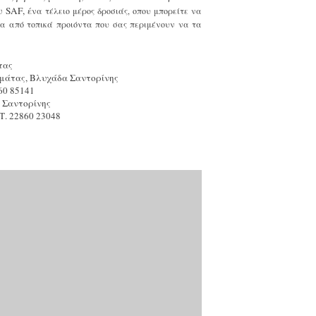
ου
SAF
, έ
να τέλειο μέρος δροσιάς, οπου μπορείτε να
α από τοπικά προιόντα που σας περιμένουν να τα
τας
μάτας, Βλυχάδα Σαντορίνης
860 85141
 Σαντορίνης
Τ. 22860 23048