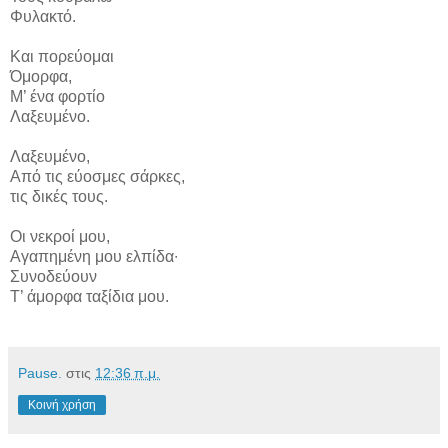
Φυλακτό.
Και πορεύομαι
Όμορφα,
Μ’ ένα φορτίο
Λαξευμένο.
Λαξευμένο,
Από τις εύοσμες σάρκες,
τις δικές τους.
Οι νεκροί μου,
Αγαπημένη μου ελπίδα∙
Συνοδεύουν
Τ’ άμορφα ταξίδια μου.
Pause.
στις
12:36 π.μ.
Κοινή χρήση