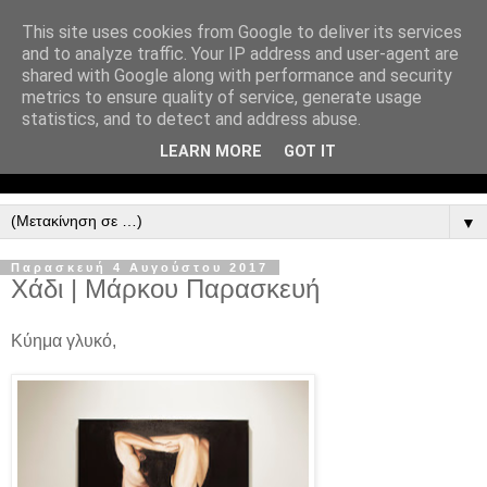
This site uses cookies from Google to deliver its services
and to analyze traffic. Your IP address and user-agent are
shared with Google along with performance and security
metrics to ensure quality of service, generate usage
statistics, and to detect and address abuse.
LEARN MORE
GOT IT
▼
Παρασκευή 4 Αυγούστου 2017
Χάδι | Μάρκου Παρασκευή
Κύημα γλυκό,