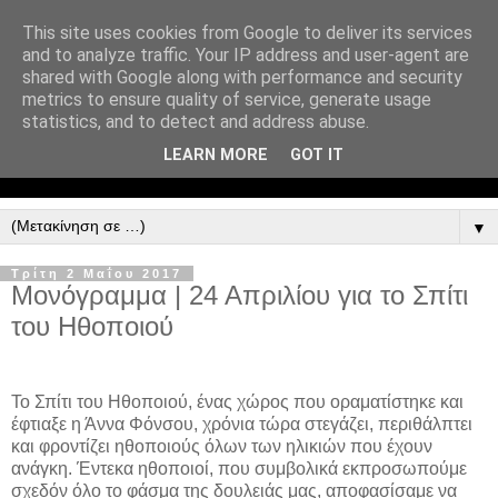
This site uses cookies from Google to deliver its services
and to analyze traffic. Your IP address and user-agent are
shared with Google along with performance and security
metrics to ensure quality of service, generate usage
statistics, and to detect and address abuse.
LEARN MORE
GOT IT
▼
Τρίτη 2 Μαΐου 2017
Μονόγραμμα | 24 Απριλίου για το Σπίτι
του Ηθοποιού
Το Σπίτι του Ηθοποιού, ένας χώρος που οραματίστηκε και
έφτιαξε η Άννα Φόνσου, χρόνια τώρα στεγάζει, περιθάλπτει
και φροντίζει ηθοποιούς όλων των ηλικιών που έχουν
ανάγκη. Έντεκα ηθοποιοί, που συμβολικά εκπροσωπούμε
σχεδόν όλο το φάσμα της δουλειάς μας, αποφασίσαμε να