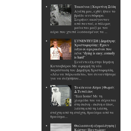
Tακούνια | Χαριτίνη Ξύδη
Αγάπη μου, εχθές ήταν το
βράδυ ανυπόφορο.
Σειρήνες ακούγονταν
από παντού, ο πόλεμος
μαίνεται μαζί με τον
αέρα που χτυπά λυσσασμένος τα ...
ΣΥΝΕΝΤΕΥΞΗ | Δημήτρης
Χριστοφορίδης: Έχουν
λόγο οι αμερικάνοι που
λένε “dying is easy; comedy
is hard”
Συνέντευξη στην Ισμήνη
Κατσαβάρου Με αφορμή τη νέα
παράσταση του Δημήτρη Χριστοφορίδη,
«Λέω να πάρω κάκτο», τον συναντήσαμε
για να συζητήσου...
Το κύκνειο Άσμα | Θωμάς
Δ.Τυπάλδος
"Ecce homo! Με τη
χλαμύδα του να σέρνεται
στη σκόνη - σκόνη ο ίδιος,
λάσπη από τη λάσπη,
στάχτη από τη στάχτη, θραύσμα από τα
θραύσμα...
Θαλασσινή εξομολόγηση |
Κώστας Παντιώρας