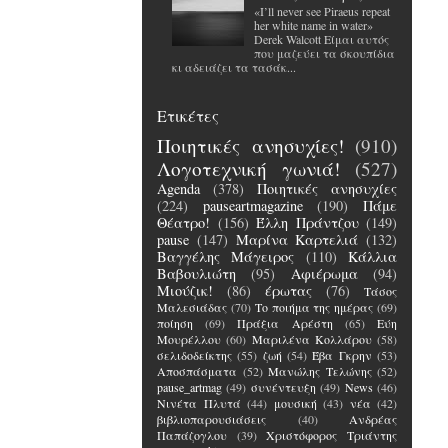
«I’ll never see Piraeus repeat
her white name in water»
Derek Walcott Είμαι αυτός
που μαζεύει τα σκουπίδια
κι αδειάζει τα τασάκ...
Ετικέτες
Ποιητικές ανησυχίες!
(910)
Λογοτεχνική γωνιά!
(527)
Agenda
(378)
Ποιητικές ανησυχίες
(224)
pauseartmagazine
(190)
Πάμε
Θέατρο!
(156)
Έλλη Πράντζου
(149)
pause
(147)
Μαρίνα Καρτελιά
(132)
Βαγγέλης Μάγειρος
(110)
Κάλλια
Βαβουλιώτη
(95)
Αφιέρωμα
(94)
Μιούζικ!
(86)
έρωτας
(76)
Τάσος
Μαλεσιάδας
(70)
Το ποιήμα της ημέρας
(69)
ποίηση
(69)
Πράξια Αρέστη
(65)
Εύη
Μουρέλλου
(60)
Μαριλένα Κολλάρου
(58)
σελιδοδείκτης
(55)
ζωή
(54)
Έβα Γκρην
(53)
Αποσπάσματα
(52)
Μανώλης Τελώνης
(52)
pause_artmag
(49)
συνέντευξη
(49)
News
(46)
Νινέτα Πλυτά
(44)
μουσική
(43)
νέα
(42)
βιβλιοπαρουσιάσεις
(40)
Ανδρέας
Παπάζογλου
(39)
Χριστόφορος Τριάντης