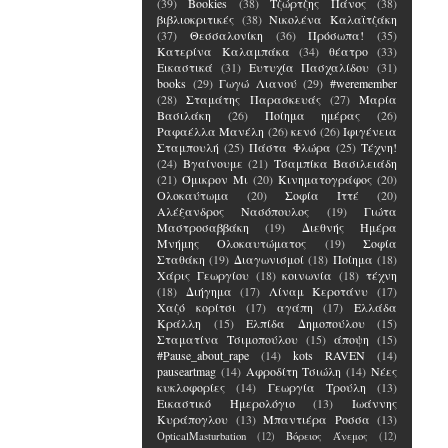
(39)
Bookies
(38)
Τζώρτζης Πάνος
(38)
βιβλιοκριτικές
(38)
Νικολένα Καλαϊτζάκη
(37)
Θεσσαλονίκη
(36)
Πρόσωπα!
(35)
Κατερίνα Καλαμπάκα
(34)
θέατρο
(33)
Εικαστικά
(31)
Ευτυχία Πασχαλίδου
(31)
books
(29)
Γωγώ Λιανού
(29)
#weremember
(28)
Σταμάτης Παρασκευάς
(27)
Μαρία
Βασιλάκη
(26)
Ποίημα ημέρας
(26)
Ραφαέλλα Μανέλη
(26)
κενό
(26)
Ιφιγένεια
Σταμπουλή
(25)
Πάστα Φλώρα
(25)
Τέχνη!
(24)
Βγαίνουμε
(21)
Τσαμπίκα Βασιλειάδη
(21)
Όμικρον Μι
(20)
Κινηματογράφος
(20)
Ολοκαύτωμα
(20)
Σοφία Ιττέ
(20)
Αλέξανδρος Νασόπουλος
(19)
Γιώτα
Μαστροσαββάκη
(19)
Διεθνής Ημέρα
Μνήμης Ολοκαυτώματος
(19)
Σοφία
Σταθάκη
(19)
Διαγωνισμοί
(18)
Ποίημα
(18)
Χάρις Γεωργίου
(18)
κοινωνία
(18)
τέχνη
(18)
Διήγημα
(17)
Λίναμ Κεροτάνυ
(17)
Χαζό κορίτσι
(17)
αγάπη
(17)
Ελλάδα
Κράλλη
(15)
Ελπίδα Δημοπούλου
(15)
Σταματίνα Τσιμοπούλου
(15)
άποψη
(15)
#Pause_about_rape
(14)
kots RAVEN
(14)
pauseartmag
(14)
Αφροδίτη Τσιώλη
(14)
Νέες
κυκλοφορίες
(14)
Γεωργία Τρούλη
(13)
Εικαστικό Ημερολόγιο
(13)
Ιωάννης
Κυράπογλου
(13)
Μπαντιέρα Ροσσα
(13)
OpticalMasturbation
(12)
Βόρειος Άνεμος
(12)