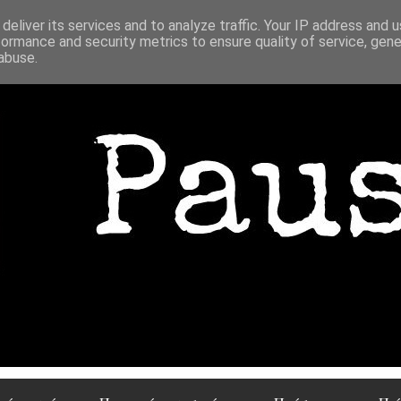
deliver its services and to analyze traffic. Your IP address and 
formance and security metrics to ensure quality of service, gen
abuse.