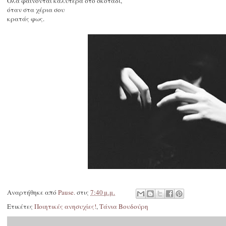
Όλα φαίνονται καλύτερα στο σκοτάδι,
όταν στα χέρια σου
κρατάς φως.
Αναρτήθηκε από
Pause.
στις
7:40 μ.μ.
Ετικέτες
Ποιητικές ανησυχίες!
,
Τάνια Βουδούρη