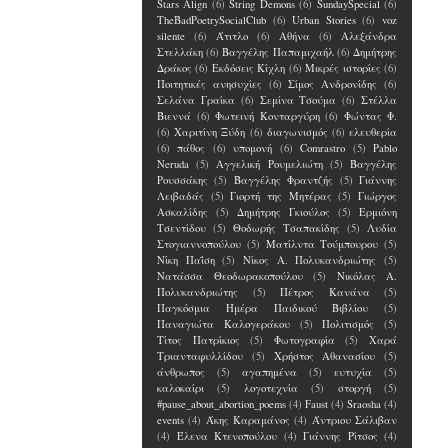
Stars Align
(6)
String Demons
(6)
SundaySpecial
(6)
TheBadPoetrySocialClub
(6)
Urban Stories
(6)
voz
silente
(6)
Άτιτλο
(6)
Αθήνα
(6)
Αλεξάνδρα
Στελλάκη
(6)
Βαγγέλης Παπαμιχαήλ
(6)
Δημήτρης
Δράκος
(6)
Εκδόσεις Κίχλη
(6)
Μικρές ιστορίες
(6)
Ποιτητικές ανησυχίες
(6)
Σίμος Ανδρονίδης
(6)
Σελάνα Γραίκα
(6)
Σεμίνα Τσούμα
(6)
Στέλλα
Βιεννά
(6)
Φωτεινή Κονταργύρη
(6)
Φώντας Φ.
(6)
Χαριτίνη Ξύδη
(6)
διαγωνισμός
(6)
ελευθερία
(6)
πάθος
(6)
υπομονή
(6)
Comrastro
(5)
Pablo
Neruda
(5)
Αγγελική Ρουμελιώτη
(5)
Βαγγέλης
Ρουσσάκης
(5)
Βαγγέλης Φραντζής
(5)
Γιάννης
Λειβαδάς
(5)
Γιορτή της Μητέρας
(5)
Γιώργος
Ασκαλίδης
(5)
Δημήτρης Γκιούλος
(5)
Ερμιόνη
Τσεντίδου
(5)
Θοδωρής Τσαπακίδης
(5)
Λυδία
Στογιαννοπούλου
(5)
Ματίλντα Τούμπουρου
(5)
Νίκη Παΐση
(5)
Νίκος Α. Πολυκανδριώτης
(5)
Νατάσσα Θεοδωρακοπούλου
(5)
Νικόλας Α.
Πολυκανδριώτης
(5)
Πέτρος Κανάνα
(5)
Παγκόσμια Ημέρα Παιδικού Βιβλίου
(5)
Παναγιώτα Καλογεράκου
(5)
Πολιτισμός
(5)
Τίτος Πατρίκιος
(5)
Φωτογραφία
(5)
Χαρά
Τριανταφυλλίδου
(5)
Χρήστος Αθανασίου
(5)
άνθρωπος
(5)
αγαπημένα
(5)
ευτυχία
(5)
καλοκαίρι
(5)
λογοτεχνία
(5)
στοργή
(5)
#pause_about_abortion_poems
(4)
Faust
(4)
Sraosha
(4)
events
(4)
Άκης Καραμάνος
(4)
Άντριου Σάλιβαν
(4)
Έλενα Kτενοπούλου
(4)
Γιάννης Ρίτσος
(4)