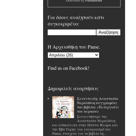
Delivered by
FeedBurner
Για όσους αναζητούν κάτι
συγκεκριμένο:
H Αρχειοθήκη του Pause.
Find us on Facebook!
Δημοφιλείς αναρτήσεις
Συνέντευξη: Αναστασία
Νεραϊδόνη συγγραφέας
του βιβλίου «Το σεργιάνι
του αερικού»
Συναντήσαμε την
Αναστασία Νεραϊδόνη
και αποκάλυψε στην Πάστα Φλώρα και
την Έβα Γκρην για λογαριασμό του
Pause, στοιχεία για το βιβλίο τη...