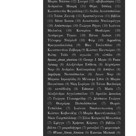
Μαρία Νάστου
(12)
Σινεμά
(12)
αβεβαιότητα
(12)
Ανδριάνα Μακρή
(11)
Θέμις Ιππέκη
(11)
Κωνσταντία Φαγαδάκη
(11)
Λυδία Ανεστοπούλου
(11)
Τάσος Ζαννής
(11)
Χριστούγεννα
(11)
βιβλία
(11)
Silver Screen
(10)
Αναστασία Νταλαμάγγα
(10)
Απόσπασμα
(10)
Γιώργος Ρήγας
(10)
Ιωάννα
Μαλούνη
(10)
Κατερίνα Θεοδώρου
(10)
Λυσίμαχος Τίγκας
(10)
Πάνος Λιάκος
(10)
Τζένιφερ Ντέρλεθ
(10)
Φιλμ
(10)
Αφροδίτη
Φραγκιαδουλάκη
(9)
Βίκυ Τσελεπίδου
(9)
Κωνσταντίνα Ζάβαρη
(9)
Κώστας Παντιώρας
(9)
Φώτης Τάδε
(9)
αγωνία
(9)
ελπίδα
(9)
#pause_about_abortion
(8)
George J. Mayte
(8)
Pause
Artmag
(8)
Αλεξάνδρα Επίθετη
(8)
Αλμπέρτος
Ναρ
(8)
Ανδρέας Κολλιαράκης
(8)
Απόψεις
(8)
Δημήτρης Νατσιόπουλος
(8)
Λεων Ναρ
(8)
Μάρσια Ισραηλίδη
(8)
Μένουμε Σπίτι
(8)
Μαρία
Πανούτσου
(8)
Νίκη Συρίγου
(8)
Τάνια Βουδούρη
(8)
κατάθλιψη
(8)
Editorial
(7)
Marla
(7)
Αλεξάνδρα Αγγελοπούλου
(7)
Αμαλία Διακάκη
(7)
Γιώργος Γλυκοφρύδης
(7)
Δέσποινα Γεώργα
(7)
Θεοχάρης Παπαδόπουλος
(7)
Θωμάς
Τυπάλδος
(7)
Ιωάννα Νικολαντωνάκη
(7)
Κώστας Καβανόζης
(7)
Μαρία Φραντζεσκάκη
(7)
Νίκος Γιαμπολδάκης
(7)
Σίλια Κατραλή Μινωτάκη
(7)
Σφίγγα
(7)
Χρήστος Κάρτας
(7)
βιβλίο
(7)
βόλτα
(7)
μικροδιήγημα
(7)
μοναξιά
(7)
φεμινισμός
(7)
#Pause_About_Abotion
(6)
Katerina Michouli
(6)