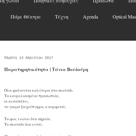
κή γωνιά
Ποιητικές ανησυχίες
Πρόσωπα
Ποί
Πάμε Θέατρο
Τέχνη
Agenda
Optical Mas
Πέμπτη 13 Απριλίου 2017
Παρατηρητικότητα | Τάνια Βουδούρη
Όλα φαίνονται καλύτερα στο σκοτάδι.
Τα κουρελιασμένα προσωπεία,
οι αυταπάτες,
το γοερό ξαγρύπνημα, ο συρφετός.
Το φως ενώνει δυο σημεία.
Το σκοτάδι δυο εντός.