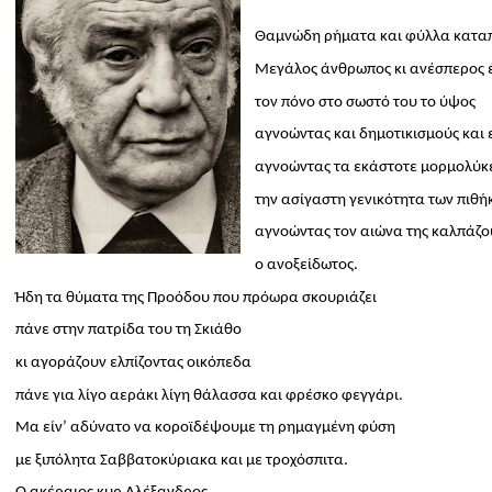
Θαμνώδη ρήματα και φύλλα καταπ
Μεγάλος άνθρωπος κι ανέσπερος 
τον πόνο στο σωστό του το ύψος
αγνοώντας και δημοτικισμούς και 
αγνοώντας τα εκάστοτε μορμολύκ
την ασίγαστη γενικότητα των πιθή
αγνοώντας τον αιώνα της καλπάζ
ο ανοξείδωτος.
Ήδη τα θύματα της Προόδου που πρόωρα σκουριάζει
πάνε στην πατρίδα του τη Σκιάθο
κι αγοράζουν ελπίζοντας οικόπεδα
πάνε για λίγο αεράκι λίγη θάλασσα και φρέσκο φεγγάρι.
Μα είν’ αδύνατο να κοροϊδέψουμε τη ρημαγμένη φύση
με ξιπόλητα Σαββατοκύριακα και με τροχόσπιτα.