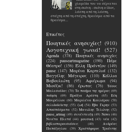
χλαμύδα του να σέρνεται
στη σκόνη - σκόνη ο ίδιος,
λάσπη από τη λάσπη,
στάχτη από τη στάχτη, θραύσμα από τα
θραύσμα...
Ετικέτες
Ποιητικές ανησυχίες!
(910)
Λογοτεχνική γωνιά!
(527)
Agenda
(378)
Ποιητικές ανησυχίες
(224)
pauseartmagazine
(190)
Πάμε
Θέατρο!
(156)
Έλλη Πράντζου
(149)
pause
(147)
Μαρίνα Καρτελιά
(132)
Βαγγέλης Μάγειρος
(110)
Κάλλια
Βαβουλιώτη
(95)
Αφιέρωμα
(94)
Μιούζικ!
(86)
έρωτας
(76)
Τάσος
Μαλεσιάδας
(70)
Το ποιήμα της ημέρας
(69)
ποίηση
(69)
Πράξια Αρέστη
(65)
Εύη
Μουρέλλου
(60)
Μαριλένα Κολλάρου
(58)
σελιδοδείκτης
(55)
ζωή
(54)
Έβα Γκρην
(53)
Αποσπάσματα
(52)
Μανώλης Τελώνης
(52)
pause_artmag
(49)
συνέντευξη
(49)
News
(46)
Νινέτα Πλυτά
(44)
μουσική
(43)
νέα
(42)
βιβλιοπαρουσιάσεις
(40)
Ανδρέας
Παπάζογλου
(39)
Χριστόφορος Τριάντης