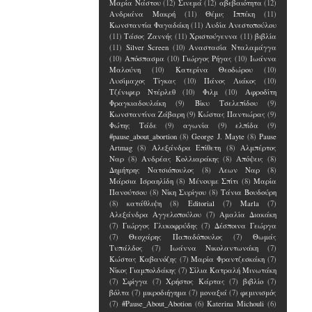
Μαρία Νάστου
(12)
Σινεμά
(12)
αβεβαιότητα
(12)
Ανδριάνα Μακρή
(11)
Θέμις Ιππέκη
(11)
Κωνσταντία Φαγαδάκη
(11)
Λυδία Ανεστοπούλου
(11)
Τάσος Ζαννής
(11)
Χριστούγεννα
(11)
βιβλία
(11)
Silver Screen
(10)
Αναστασία Νταλαμάγγα
(10)
Απόσπασμα
(10)
Γιώργος Ρήγας
(10)
Ιωάννα
Μαλούνη
(10)
Κατερίνα Θεοδώρου
(10)
Λυσίμαχος Τίγκας
(10)
Πάνος Λιάκος
(10)
Τζένιφερ Ντέρλεθ
(10)
Φιλμ
(10)
Αφροδίτη
Φραγκιαδουλάκη
(9)
Βίκυ Τσελεπίδου
(9)
Κωνσταντίνα Ζάβαρη
(9)
Κώστας Παντιώρας
(9)
Φώτης Τάδε
(9)
αγωνία
(9)
ελπίδα
(9)
#pause_about_abortion
(8)
George J. Mayte
(8)
Pause
Artmag
(8)
Αλεξάνδρα Επίθετη
(8)
Αλμπέρτος
Ναρ
(8)
Ανδρέας Κολλιαράκης
(8)
Απόψεις
(8)
Δημήτρης Νατσιόπουλος
(8)
Λεων Ναρ
(8)
Μάρσια Ισραηλίδη
(8)
Μένουμε Σπίτι
(8)
Μαρία
Πανούτσου
(8)
Νίκη Συρίγου
(8)
Τάνια Βουδούρη
(8)
κατάθλιψη
(8)
Editorial
(7)
Marla
(7)
Αλεξάνδρα Αγγελοπούλου
(7)
Αμαλία Διακάκη
(7)
Γιώργος Γλυκοφρύδης
(7)
Δέσποινα Γεώργα
(7)
Θεοχάρης Παπαδόπουλος
(7)
Θωμάς
Τυπάλδος
(7)
Ιωάννα Νικολαντωνάκη
(7)
Κώστας Καβανόζης
(7)
Μαρία Φραντζεσκάκη
(7)
Νίκος Γιαμπολδάκης
(7)
Σίλια Κατραλή Μινωτάκη
(7)
Σφίγγα
(7)
Χρήστος Κάρτας
(7)
βιβλίο
(7)
βόλτα
(7)
μικροδιήγημα
(7)
μοναξιά
(7)
φεμινισμός
(7)
#Pause_About_Abotion
(6)
Katerina Michouli
(6)