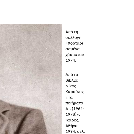
Από τη 
συλλογή: 
«Χορταρι
ασμένα 
χάσματα», 
1974.
Από το 
βιβλίο: 
Νίκος 
Καρούζος, 
«Τα 
ποιήματα, 
A΄, (1961-
1978)», 
Ίκαρος, 
Αθήνα 
1994, σελ. 