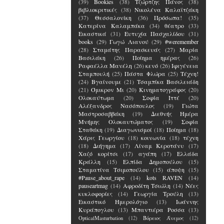
(39)
Bookies
(38)
Τζώρτζης Πάνος
(38)
βιβλιοκριτικές
(38)
Νικολένα Καλαϊτζάκη
(37)
Θεσσαλονίκη
(36)
Πρόσωπα!
(35)
Κατερίνα Καλαμπάκα
(34)
θέατρο
(33)
Εικαστικά
(31)
Ευτυχία Πασχαλίδου
(31)
books
(29)
Γωγώ Λιανού
(29)
#weremember
(28)
Σταμάτης Παρασκευάς
(27)
Μαρία
Βασιλάκη
(26)
Ποίημα ημέρας
(26)
Ραφαέλλα Μανέλη
(26)
κενό
(26)
Ιφιγένεια
Σταμπουλή
(25)
Πάστα Φλώρα
(25)
Τέχνη!
(24)
Βγαίνουμε
(21)
Τσαμπίκα Βασιλειάδη
(21)
Όμικρον Μι
(20)
Κινηματογράφος
(20)
Ολοκαύτωμα
(20)
Σοφία Ιττέ
(20)
Αλέξανδρος Νασόπουλος
(19)
Γιώτα
Μαστροσαββάκη
(19)
Διεθνής Ημέρα
Μνήμης Ολοκαυτώματος
(19)
Σοφία
Σταθάκη
(19)
Διαγωνισμοί
(18)
Ποίημα
(18)
Χάρις Γεωργίου
(18)
κοινωνία
(18)
τέχνη
(18)
Διήγημα
(17)
Λίναμ Κεροτάνυ
(17)
Χαζό κορίτσι
(17)
αγάπη
(17)
Ελλάδα
Κράλλη
(15)
Ελπίδα Δημοπούλου
(15)
Σταματίνα Τσιμοπούλου
(15)
άποψη
(15)
#Pause_about_rape
(14)
kots RAVEN
(14)
pauseartmag
(14)
Αφροδίτη Τσιώλη
(14)
Νέες
κυκλοφορίες
(14)
Γεωργία Τρούλη
(13)
Εικαστικό Ημερολόγιο
(13)
Ιωάννης
Κυράπογλου
(13)
Μπαντιέρα Ροσσα
(13)
OpticalMasturbation
(12)
Βόρειος Άνεμος
(12)