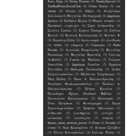
Stars Align
(6)
String Demons
(6)
SundaySpecial
(6)
TheBadPoetrySocialClub
(6)
Urban Stories
(6)
voz
silente
(6)
Άτιτλο
(6)
Αθήνα
(6)
Αλεξάνδρα
Στελλάκη
(6)
Βαγγέλης Παπαμιχαήλ
(6)
Δημήτρης
Δράκος
(6)
Εκδόσεις Κίχλη
(6)
Μικρές ιστορίες
(6)
Ποιτητικές ανησυχίες
(6)
Σίμος Ανδρονίδης
(6)
Σελάνα Γραίκα
(6)
Σεμίνα Τσούμα
(6)
Στέλλα
Βιεννά
(6)
Φωτεινή Κονταργύρη
(6)
Φώντας Φ.
(6)
Χαριτίνη Ξύδη
(6)
διαγωνισμός
(6)
ελευθερία
(6)
πάθος
(6)
υπομονή
(6)
Comrastro
(5)
Pablo
Neruda
(5)
Αγγελική Ρουμελιώτη
(5)
Βαγγέλης
Ρουσσάκης
(5)
Βαγγέλης Φραντζής
(5)
Γιάννης
Λειβαδάς
(5)
Γιορτή της Μητέρας
(5)
Γιώργος
Ασκαλίδης
(5)
Δημήτρης Γκιούλος
(5)
Ερμιόνη
Τσεντίδου
(5)
Θοδωρής Τσαπακίδης
(5)
Λυδία
Στογιαννοπούλου
(5)
Ματίλντα Τούμπουρου
(5)
Νίκη Παΐση
(5)
Νίκος Α. Πολυκανδριώτης
(5)
Νατάσσα Θεοδωρακοπούλου
(5)
Νικόλας Α.
Πολυκανδριώτης
(5)
Πέτρος Κανάνα
(5)
Παγκόσμια Ημέρα Παιδικού Βιβλίου
(5)
Παναγιώτα Καλογεράκου
(5)
Πολιτισμός
(5)
Τίτος Πατρίκιος
(5)
Φωτογραφία
(5)
Χαρά
Τριανταφυλλίδου
(5)
Χρήστος Αθανασίου
(5)
άνθρωπος
(5)
αγαπημένα
(5)
ευτυχία
(5)
καλοκαίρι
(5)
λογοτεχνία
(5)
στοργή
(5)
#pause_about_abortion_poems
(4)
Faust
(4)
Sraosha
(4)
events
(4)
Άκης Καραμάνος
(4)
Άντριου Σάλιβαν
(4)
Έλενα Kτενοπούλου
(4)
Γιάννης Ρίτσος
(4)