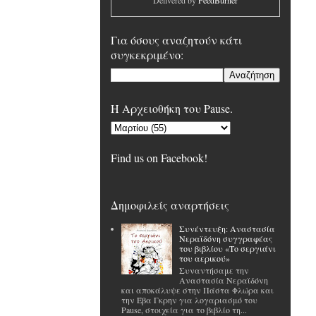
Delivered by
FeedBurner
Για όσους αναζητούν κάτι
συγκεκριμένο:
H Αρχειοθήκη του Pause.
Find us on Facebook!
Δημοφιλείς αναρτήσεις
Συνέντευξη: Αναστασία
Νεραϊδόνη συγγραφέας
του βιβλίου «Το σεργιάνι
του αερικού»
Συναντήσαμε την
Αναστασία Νεραϊδόνη
και αποκάλυψε στην Πάστα Φλώρα και
την Έβα Γκρην για λογαριασμό του
Pause, στοιχεία για το βιβλίο τη...