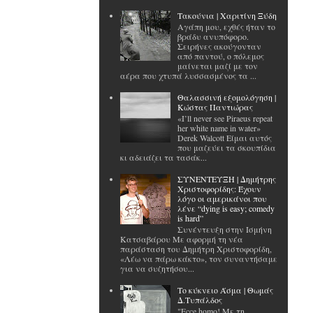
Tακούνια | Χαριτίνη Ξύδη
Αγάπη μου, εχθές ήταν το
βράδυ ανυπόφορο.
Σειρήνες ακούγονταν
από παντού, ο πόλεμος
μαίνεται μαζί με τον
αέρα που χτυπά λυσσασμένος τα ...
Θαλασσινή εξομολόγηση |
Κώστας Παντιώρας
«I’ll never see Piraeus repeat
her white name in water»
Derek Walcott Είμαι αυτός
που μαζεύει τα σκουπίδια
κι αδειάζει τα τασάκ...
ΣΥΝΕΝΤΕΥΞΗ | Δημήτρης
Χριστοφορίδης: Έχουν
λόγο οι αμερικάνοι που
λένε “dying is easy; comedy
is hard”
Συνέντευξη στην Ισμήνη
Κατσαβάρου Με αφορμή τη νέα
παράσταση του Δημήτρη Χριστοφορίδη,
«Λέω να πάρω κάκτο», τον συναντήσαμε
για να συζητήσου...
Το κύκνειο Άσμα | Θωμάς
Δ.Τυπάλδος
"Ecce homo! Με τη