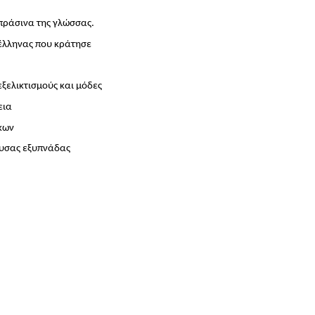
ράσινα της γλώσσας.
έλληνας που κράτησε
εξελικτισμούς και μόδες
εια
κων
ουσας εξυπνάδας