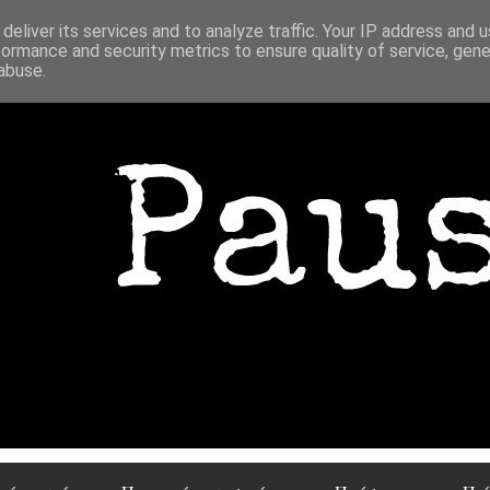
deliver its services and to analyze traffic. Your IP address and 
formance and security metrics to ensure quality of service, gen
abuse.