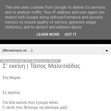
This site uses cookies from Google to deliver its services
and to analyze traffic. Your IP address and user-agent are
shared with Google along with performance and security
metrics to ensure quality of service, generate usage
statistics, and to detect and address abuse.
LEARN MORE
GOT IT
▼
Παρασκευή 17 Μαρτίου 2017
Σ' εκείνη | Τάσος Μαλεσιάδας
Στη Μαρία
Σε αγαπώ.
Για όλα εκείνα που έχουμε κάνει.
Γι αυτά που θέλουμε να κάνουμε μαζί.