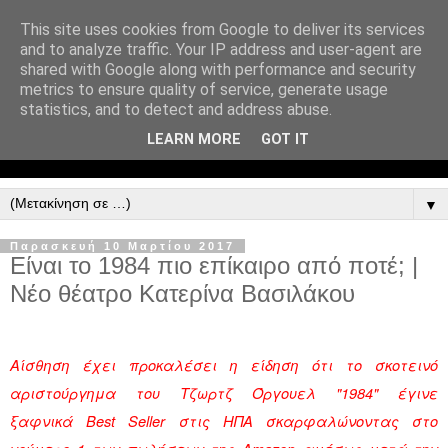
This site uses cookies from Google to deliver its services
and to analyze traffic. Your IP address and user-agent are
shared with Google along with performance and security
metrics to ensure quality of service, generate usage
statistics, and to detect and address abuse.
LEARN MORE
GOT IT
▼
Παρασκευή 10 Μαρτίου 2017
Είναι το 1984 πιο επίκαιρο από ποτέ; |
Νέο θέατρο Κατερίνα Βασιλάκου
Αίσθηση έχει προκαλέσει η είδηση ότι το σκοτεινό
αριστούργημα του Τζωρτζ Όργουελ "1984" έγινε
ξαφνικά Best Seller στις ΗΠΑ σκαρφαλώνοντας στο