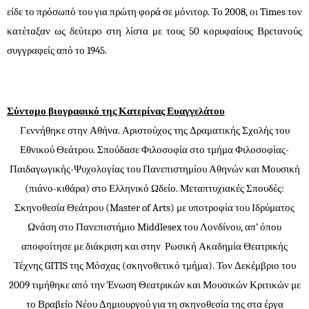
είδε το πρόσωπό του για πρώτη φορά σε μόνιτορ.
Το 2008, οι Times τον
κατέταξαν ως δεύτερο στη λίστα με τους 50 κορυφαίους Βρετανούς
συγγραφείς από το 1945.
Σύντομο βιογραφικό της Κατερίνας Ευαγγελάτου
Γεννήθηκε στην Αθήνα. Αριστούχος της Δραματικής Σχολής του
Εθνικού Θεάτρου. Σπούδασε Φιλοσοφία στο τμήμα Φιλοσοφίας-
Παιδαγωγικής-Ψυχολογίας του Πανεπιστημίου Αθηνών και Μουσική
(πιάνο-κιθάρα) στο Ελληνικό Ωδείο. Μεταπτυχιακές Σπουδές:
Σκηνοθεσία Θεάτρου (Master of Arts) με υποτροφία του Ιδρύματος
Ωνάση στο Πανεπιστήμιο Middlesex του Λονδίνου, απ’ όπου
αποφοίτησε με διάκριση και στην Ρωσική Ακαδημία Θεατρικής
Τέχνης GITIS της Μόσχας (σκηνοθετικό τμήμα). Τον Δεκέμβριο του
2009 τιμήθηκε από την Ένωση Θεατρικών και Μουσικών Κριτικών με
το Βραβείο Νέου Δημιουργού για τη σκηνοθεσία της στα έργα