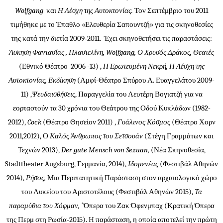
Wolfgang
και
Η Λέσχη της Αυτοκτονίας.
Τον Σεπτέμβριο του 2011
τιμήθηκε με το Έπαθλο «Ελευθερία Σαπουντζή» για τις σκηνοθεσίες
της κατά την διετία 2009-2011. Έχει σκηνοθετήσει τις παραστάσεις:
Άσκηση Φαντασίας , Πλαστελίνη, Wolfgang, Ο Χρυσός Δράκος, Θεατές
(Εθνικό Θέατρο 2006 -13) ,
Η Ερωτευμένη Νεκρή, Η Λέσχη της
Αυτοκτονίας, Εκδίκηση
(Αμφί-Θέατρο Σπύρου Α. Ευαγγελάτου 2009-
11) ,
Ψευδαισθήσεις
, Παραγγελία του Λευτέρη Βογιατζή για να
εορταστούν τα 30 χρόνια του Θεάτρου της Οδού Κυκλάδων (1982-
2012),
Cock
(Θέατρο Θησείον 2011) ,
Γυάλινος Κόσμος
(Θέατρο Χορν
2011,2012), Ο
Καλός Άνθρωπος του Σετσουάν
(Στέγη Γραμμάτων και
Τεχνών 2013),
Der gute
Mensch von Sezuan,
(Νέα Σκηνοθεσία,
Stadttheater Augsburg, Γερμανία, 2014),
Ιδομενέας
(Φεστιβάλ Αθηνών
2014),
Ρήσος,
Μια Περιπατητική Παράσταση στον αρχαιολογικό χώρο
του Λυκείου του Αριστοτέλους (Φεστιβάλ Αθηνών 2015),
Τα
παραμύθια του Χόφμαν,
΄Όπερα του Ζακ Όφενμπαχ (Κρατική Όπερα
της Περμ στη Ρωσία-2015). Η παράσταση, η οποία αποτελεί την πρώτη