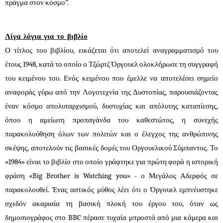
πράγμα στον κόσμο’’.
Λίγα λόγια για το βιβλίο
Ο τίτλος του βιβλίου, εικάζεται ότι αποτελεί αναγραμματισμό του
έτους 1948, κατά το οποίο ο Τζώρτζ Όργουελ ολοκλήρωσε τη συγγραφή
του κειμένου του. Ενός κειμένου που έμελλε να αποτελέσει σημείο
αναφοράς γύρω από την Λογοτεχνία της Δυστοπίας, παρουσιάζοντας
έναν κόσμο απολυταρχισμού, δυστυχίας και απόλυτης καταπίεσης,
όπου η αμείωτη προπαγάνδα του καθεστώτος, η συνεχής
παρακολούθηση όλων των πολιτών και ο έλεγχος της ανθρώπινης
σκέψης, αποτελούν τις βασικές δομές του Οργουελικού Σύμπαντος. Το
«1984» είναι το βιβλίο στο οποίο γράφτηκε για πρώτη φορά η ιστορική
φράση «Big Brother is Watching you» - ο Μεγάλος Αδερφός σε
παρακολουθεί. Ένας αστικός μύθος λέει ότι ο Όργουελ εμπνέυστηκε
σχεδόν ακαριαία τη βασική πλοκή του έργου του, όταν ως
δημοσιογράφος στο BBC πέρασε τυχαία μπροστά από μια κάμερα και