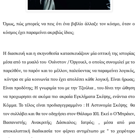
Όμως, πώς μπορείς να πεις ότι ένα βιβλίο άλλαξε τον κόσμο, όταν ο
κόσμος έχει παραμείνει ακριβώς ίδιος;
Η διασκευή και η σκηνοθεσία κατασκευάζουν μία οπτική της ιστορίας
μέσα από το μυαλό του Ουίνστον / Όργουελ, ο οποίος συνομιλεί με το
παρελθόν, το παρόν και το μέλλον, παλεύοντας να παραμείνει λογικός,
κόντρα σε μία κοινωνία που έχει απολέσει κάθε λογική. Είναι ήρωας;
Είναι προδότης; Η γνωριμία του με την Τζούλια , του δίνει την ώθηση
να προχωρησει σε ακόμα πιο ακραία Εγκλήματα Σκέψης, ενάντια στο
Κόμμα. To τέλος είναι προδιαγεγραμμένο : Η Αστυνομία Σκέψης θα
τον συλλάβει και θα τον οδηγήσει στον Θάλαμο 101. Εκεί ο Ο’Μπράιεν,
Βασανιστής; Ανακριτής; Δάσκαλος; Ιατρός; , μέσα από μια
αποκαλυπτική διαδικασία τον φέρνει αντιμέτωπο με “ το χειρότερο