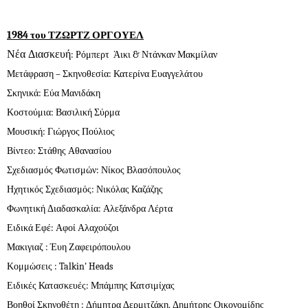
1984 του ΤΖΩΡΤΖ ΟΡΓΟΥΕΛ
Νέα Διασκευή
: Ρόμπερτ Άικι & Ντάνκαν Μακμίλαν
Μετάφραση – Σκηνοθεσία: Κατερίνα Ευαγγελάτου
Σκηνικά: Εύα Μανιδάκη
Κοστούμια: Βασιλική Σύρμα
Μουσική: Γιώργος Πούλιος
Βίντεο: Στάθης Αθανασίου
Σχεδιασμός Φωτισμών: Νίκος Βλασόπουλος
Ηχητικός Σχεδιασμός: Νικόλας Καζάζης
Φωνητική Διαδασκαλία: Αλεξάνδρα Λέρτα
Ειδικά Εφέ: Αφοί Αλαχούζοι
Μακιγιαζ : Έυη Ζαφειρόπουλου
Κομμώσεις : Talkin' Heads
Ειδικές Κατασκευές: Μπάμπης Κατσιμίχας
Βοηθοί Σκηνοθέτη : Δήμητρα Δερμιτζάκη, Δημήτρης Οικονομίδης