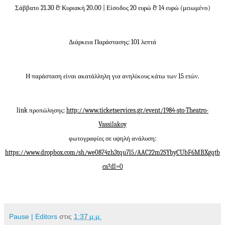
Σάββατο 21.30 & Κυριακή 20.00 | Είσοδος 20 ευρώ & 14 ευρώ (μειωμένο)
Διάρκεια Παράστασης: 101 λεπτά
Η παράσταση είναι ακατάλληλη για ανηλίκους κάτω των 15 ετών.
link προπώλησης:
http://www.ticketservices.gr/event/1984-sto-Theatro-
Vassilakoy
φωτογραφίες σε υψηλή ανάλυση:
https://www.dropbox.com/sh/we0874zh3tqu7l5/AAC22m2SYbyCUbF6MBXgqtb
ca?dl=0
Pause | Editors
στις
1:37 μ.μ.