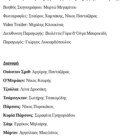
Βοηθός Σκηνογράφου: Μυρτώ Μεγαρίτου
Φωτογραφίες: Σταύρος Χαμπάκης, Νίκος Πανταζάρας
Video Trailer: Μιχάλης Κλουκίνας
Διεύθυνση Παραγωγής: Βιολέττα Γύρα & Όλγα Μαυροειδή
Παραγωγός: Γιώργος Λυκιαρδόπουλος
Διανομή
Ουίνστον Σμιθ:
Αργύρης Πανταζάρας
Ο’Μπράιεν:
Νίκος Κουρής
Τζούλια:
Λένα Δροσάκη
Τσάρινγκτον
: Σωτήρης Τσακομίδης
Πάρσονς
: Νίκος Πυροκάκος
Κυρία Πάρσονς
: Σεραφίτα Γρηγοριάδου
Σάιμ
: Ερρίκος Μηλιάρης
Μάρτιν
: Αγησίλαος Μικελάτος