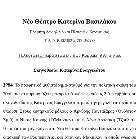
Νέο Θέατρο Κατερίνα Βασιλάκου
Προφήτη Δανιήλ 3-5 και Πλαταιών, Κεραμεικός
Τηλ.:
2110132002-5, 2121042777
Τελευταίες παραστάσεις έως Κυριακή 9 Απριλίου
Σκηνοθεσία: Κατερίνα Ευαγγελάτου
1984.
Το προφητικό μυθιστόρημα-σταθμό για την πολιτική σκέψη του
20ού αιώνα παρουσιάζει η εταιρεία Λυκόφως από τις 2 Δεκεμβρίου, σε
σκηνοθεσία της Κατερίνας Ευαγγελάτου, μετά την μεγάλη επιτυχία του
Φάουστ
. Στους κεντρικούς ρόλους ο Αργύρης Πανταζάρας (Ουίνστον
Σμιθ), ο Νίκος Κουρής (Ο’Μπράιεν) και η Λένα Δροσάκη (Τζούλια).
Η παράσταση ανεβαίνει στο Νέο Θέατρο Κατερίνα Βασιλάκου, στη νέα
διασκευή των Ρόμπερτ Άικι και Ντάνκαν Μακμίλαν, η οποία γνωρισε