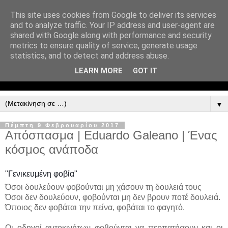
This site uses cookies from Google to deliver its services
and to analyze traffic. Your IP address and user-agent are
shared with Google along with performance and security
metrics to ensure quality of service, generate usage
statistics, and to detect and address abuse.
LEARN MORE
GOT IT
▼
Πέμπτη 9 Φεβρουαρίου 2017
Απόσπασμα | Εduardo Galeano | Ένας
κόσμος ανάποδα
"Γενικευμένη φοβία"
Όσοι δουλεύουν φοβούνται μη χάσουν τη δουλειά τους
Όσοι δεν δουλεύουν, φοβούνται μη δεν βρουν ποτέ δουλειά.
Όποιος δεν φοβάται την πείνα, φοβάται το φαγητό.
Οι οδηγοί αυτοκινήτων φοβούνται να περπατήσουν και οι