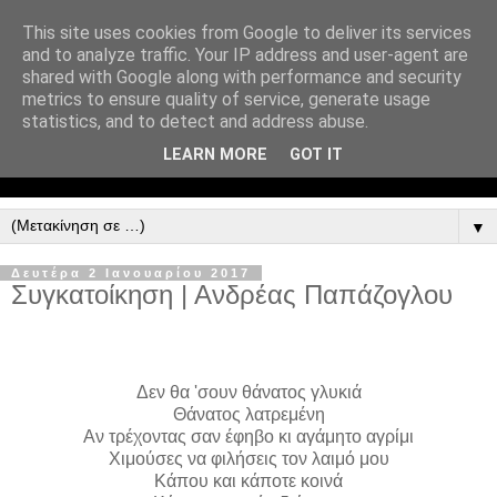
This site uses cookies from Google to deliver its services
and to analyze traffic. Your IP address and user-agent are
shared with Google along with performance and security
metrics to ensure quality of service, generate usage
statistics, and to detect and address abuse.
LEARN MORE
GOT IT
▼
Δευτέρα 2 Ιανουαρίου 2017
Συγκατοίκηση | Ανδρέας Παπάζογλου
Δεν θα 'σουν θάνατος γλυκιά
Θάνατος λατρεμένη
Αν τρέχοντας σαν έφηβο κι αγάμητο αγρίμι
Χιμούσες να φιλήσεις τον λαιμό μου
Κάπου και κάποτε κοινά