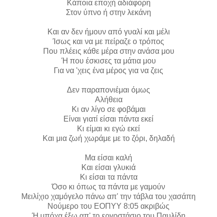
Κάποια εποχή αδιάφορη
Στον ύπνο ή στην λεκάνη
Και αν δεν ήμουν από γυαλί και μέλι
Ίσως και να με πείραζε ο τρόπος
Που πλέεις κάθε μέρα στην ανάσα μου
Ή που έσκισες τα μάτια μου
Για να 'χεις ένα μέρος για να ζεις
Δεν παραπονιέμαι όμως
Αλήθεια
Κι αν λίγο σε φοβάμαι
Είναι γιατί είσαι πάντα εκεί
Κι είμαι κι εγώ εκεί
Και μια ζωή χωράμε με το ζόρι, δηλαδή
Μα είσαι καλή
Και είσαι γλυκιά
Κι είσαι τα πάντα
Όσο κι όπως τα πάντα με γαμούν
Μειλίχιο χαμόγελο πάνω απ' την τάβλα του χασάπη
Νούμερο του ΕΟΠΥΥ 8:05 ακριβώς
Ή μπόχα έξω απ' το εργοστάσιο του Παυλίδη