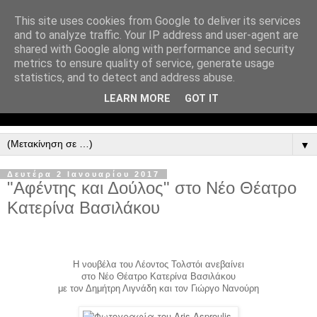
This site uses cookies from Google to deliver its services
and to analyze traffic. Your IP address and user-agent are
shared with Google along with performance and security
metrics to ensure quality of service, generate usage
statistics, and to detect and address abuse.
LEARN MORE
GOT IT
▼
Δευτέρα 2 Ιανουαρίου 2017
"Aφέντης και Δούλος" στο Νέο Θέατρο
Κατερίνα Βασιλάκου
Η νουβέλα του Λέοντος Τολστόι ανεβαίνει
στο Νέο Θέατρο Κατερίνα Βασιλάκου
με τον Δημήτρη Λιγνάδη και τον Γιώργο Νανούρη