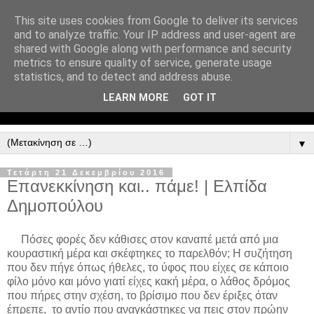
This site uses cookies from Google to deliver its services
and to analyze traffic. Your IP address and user-agent are
shared with Google along with performance and security
metrics to ensure quality of service, generate usage
statistics, and to detect and address abuse.
LEARN MORE
GOT IT
▼
Τετάρτη 21 Δεκεμβρίου 2016
Επανεκκίνηση και.. πάμε! | Ελπίδα
Δημοπούλου
Πόσες φορές δεν κάθισες στον καναπέ μετά από μια
κουραστική μέρα και σκέφτηκες το παρελθόν; Η συζήτηση
που δεν πήγε όπως ήθελες, το ύφος που είχες σε κάποιο
φίλο μόνο και μόνο γιατί είχες κακή μέρα, ο λάθος δρόμος
που πήρες στην σχέση, το βρίσιμο που δεν έριξες όταν
έπρεπε, το αντίο που αναγκάστηκες να πεις στον πρώην