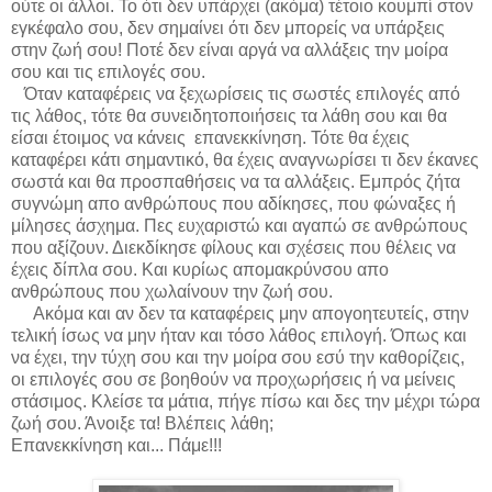
ούτε οι άλλοι. Το ότι δεν υπάρχει (ακόμα) τέτοιο κουμπί στον
εγκέφαλο σου, δεν σημαίνει ότι δεν μπορείς να υπάρξεις
στην ζωή σου! Ποτέ δεν είναι αργά να αλλάξεις την μοίρα
σου και τις επιλογές σου.
Όταν καταφέρεις να ξεχωρίσεις τις σωστές επιλογές από
τις λάθος, τότε θα συνειδητοποιήσεις τα λάθη σου και θα
είσαι έτοιμος να κάνεις επανεκκίνηση. Τότε θα έχεις
καταφέρει κάτι σημαντικό, θα έχεις αναγνωρίσει τι δεν έκανες
σωστά και θα προσπαθήσεις να τα αλλάξεις. Εμπρός ζήτα
συγνώμη απο ανθρώπους που αδίκησες, που φώναξες ή
μίλησες άσχημα. Πες ευχαριστώ και αγαπώ σε ανθρώπους
που αξίζουν. Διεκδίκησε φίλους και σχέσεις που θέλεις να
έχεις δίπλα σου. Και κυρίως απομακρύνσου απο
ανθρώπους που χωλαίνουν την ζωή σου.
Ακόμα και αν δεν τα καταφέρεις μην απογοητευτείς, στην
τελική ίσως να μην ήταν και τόσο λάθος επιλογή. Όπως και
να έχει, την τύχη σου και την μοίρα σου εσύ την καθορίζεις,
οι επιλογές σου σε βοηθούν να προχωρήσεις ή να μείνεις
στάσιμος. Κλείσε τα μάτια, πήγε πίσω και δες την μέχρι τώρα
ζωή σου. Άνοιξε τα! Βλέπεις λάθη;
Επανεκκίνηση και... Πάμε!!!