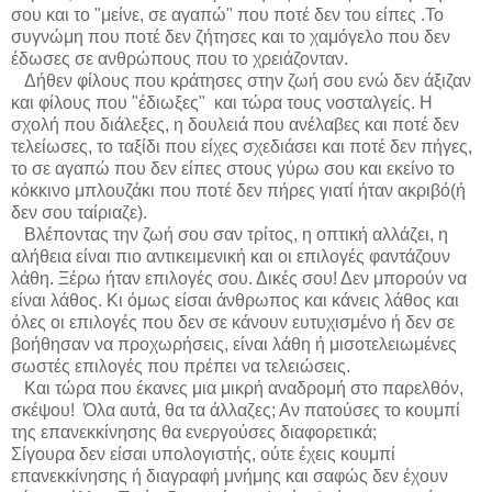
σου και το "μείνε, σε αγαπώ" που ποτέ δεν του είπες .Το
συγνώμη που ποτέ δεν ζήτησες και το χαμόγελο που δεν
έδωσες σε ανθρώπους που το χρειάζονταν.
Δήθεν φίλους που κράτησες στην ζωή σου ενώ δεν άξιζαν
και φίλους που "έδιωξες" και τώρα τους νοσταλγείς. Η
σχολή που διάλεξες, η δουλειά που ανέλαβες και ποτέ δεν
τελείωσες, το ταξίδι που είχες σχεδιάσει και ποτέ δεν πήγες,
το σε αγαπώ που δεν είπες στους γύρω σου και εκείνο το
κόκκινο μπλουζάκι που ποτέ δεν πήρες γιατί ήταν ακριβό(ή
δεν σου ταίριαζε).
Βλέποντας την ζωή σου σαν τρίτος, η οπτική αλλάζει, η
αλήθεια είναι πιο αντικειμενική και οι επιλογές φαντάζουν
λάθη. Ξέρω ήταν επιλογές σου. Δικές σου! Δεν μπορούν να
είναι λάθος. Κι όμως είσαι άνθρωπος και κάνεις λάθος και
όλες οι επιλογές που δεν σε κάνουν ευτυχισμένο ή δεν σε
βοήθησαν να προχωρήσεις, είναι λάθη ή μισοτελειωμένες
σωστές επιλογές που πρέπει να τελειώσεις.
Και τώρα που έκανες μια μικρή αναδρομή στο παρελθόν,
σκέψου! Όλα αυτά, θα τα άλλαζες; Αν πατούσες το κουμπί
της επανεκκίνησης θα ενεργούσες διαφορετικά;
Σίγουρα δεν είσαι υπολογιστής, ούτε έχεις κουμπί
επανεκκίνησης ή διαγραφή μνήμης και σαφώς δεν έχουν