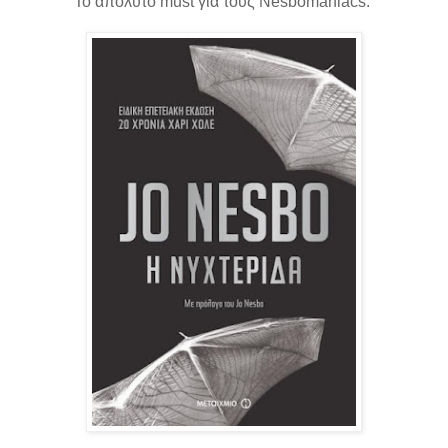
Το απόλυτο must για τους Nesbomaniacs.