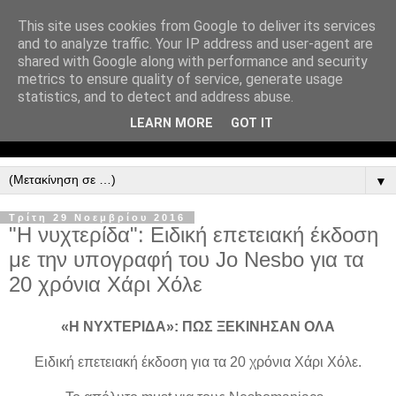
This site uses cookies from Google to deliver its services
and to analyze traffic. Your IP address and user-agent are
shared with Google along with performance and security
metrics to ensure quality of service, generate usage
statistics, and to detect and address abuse.
LEARN MORE
GOT IT
▼
Τρίτη 29 Νοεμβρίου 2016
"Η νυχτερίδα": Ειδική επετειακή έκδοση
με την υπογραφή του Jo Nesbo για τα
20 χρόνια Χάρι Χόλε
«Η ΝΥΧΤΕΡΙΔΑ»: ΠΩΣ ΞΕΚΙΝΗΣΑΝ ΟΛΑ
Ειδική επετειακή έκδοση για τα 20 χρόνια Χάρι Χόλε.