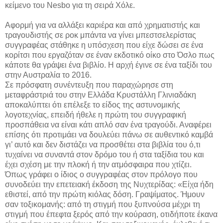
κείμενο του Nesbo για τη σειρά Χόλε.
Αφορμή για να αλλάξει καριέρα και από χρηματιστής και
τραγουδιστής σε ροκ μπάντα να γίνει μπεστσελερίστας
συγγραφέας στάθηκε η υπόσχεση που είχε δώσει σε ένα
κορίτσι που εργαζόταν σε έναν εκδοτικό οίκο στο Όσλο πως
κάποτε θα γράψει ένα βιβλίο. Η αρχή έγινε σε ένα ταξίδι του
στην Αυστραλία το 2016.
Σε πρόσφατη συνέντευξη που παραχώρησε στη
μεταφράστριά του στην Ελλάδα Κρυστάλλη Γλινιαδάκη
αποκαλύπτει ότι επέλεξε το είδος της αστυνομικής
λογοτεχνίας, επειδή ήθελε η πρώτη του συγγραφική
προσπάθεια να είναι κάτι απλό σαν ένα τραγούδι. Αναφέρει
επίσης ότι προτιμάει να δουλεύει πάνω σε αυθεντικό καμβά
γι’ αυτό και δεν διστάζει να προσθέτει στα βιβλία του ό,τι
τυχαίνει να συναντά στον δρόμο του ή στα ταξίδια του και
έχει σχέση με την πλοκή ή την ατμόσφαιρα που χτίζει.
Όπως γράφει ο ίδιος ο συγγραφέας στον πρόλογο που
συνοδεύει την επετειακή έκδοση της Νυχτερίδας: «Είχα ήδη
εθιστεί, από την πρώτη κιόλας δόση. Γραψίματος. Ήμουν
σαν τοξικομανής: από τη στιγμή που ξυπνούσα μέχρι τη
στιγμή που έπεφτα ξερός από την κούραση, οτιδήποτε έκανα