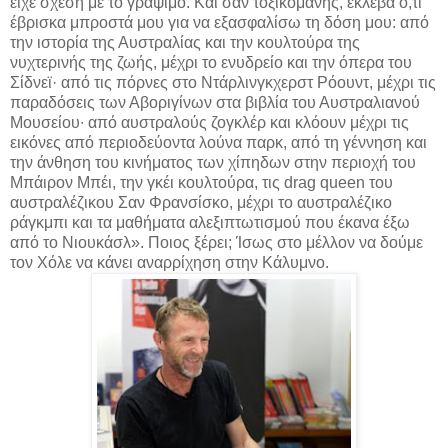
είχε σχέση με το γράψιμο. Και σαν τοξικομανής, έκλεβα ό,τι
έβρισκα μπροστά μου για να εξασφαλίσω τη δόση μου: από
την ιστορία της Αυστραλίας και την κουλτούρα της
νυχτερινής της ζωής, μέχρι το ενυδρείο και την όπερα του
Σίδνεϊ· από τις πόρνες στο Ντάρλινγκχερστ Ρόουντ, μέχρι τις
παραδόσεις των Αβοριγίνων στα βιβλία του Αυστραλιανού
Μουσείου∙ από αυστραλούς ζογκλέρ και κλόουν μέχρι τις
εικόνες από περιοδεύοντα λούνα παρκ, από τη γέννηση και
την άνθηση του κινήματος των χίπηδων στην περιοχή του
Μπάιρον Μπέι, την γκέι κουλτούρα, τις drag queen του
αυστραλέζικου Σαν Φρανσίσκο, μέχρι το αυστραλέζικο
ράγκμπι και τα μαθήματα αλεξιπτωτισμού που έκανα έξω
από το Νιουκάσλ». Ποιος ξέρει; Ίσως στο μέλλον να δούμε
τον Χόλε να κάνει αναρρίχηση στην Κάλυμνο.