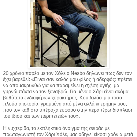
20 χρόνια παρέα με τον Χόλε ο Nesbo δηλώνει πως δεν τον
έχει βαρεθεί: «Είναι σαν καλός μου φίλος ή αδερφός: πρέπει
να απομακρυνθώ για να παραμείνει η σχέση υγιής, μα
γυρνώ πάντα να τον ξαναβρώ. Για μένα ο Χάρι είναι ακόμα
βαθύτατα ενδιαφέρων χαρακτήρας. Κουβαλάει μια τόσο
πλούσια ιστορία, γραμμένη από μένα αλλά κι ερήμην μου,
που τον καθιστά υπέροχα εύφορο στην περαιτέρω διάπλαση
του ίδιου και των περιπετειών του».
Η νυχτερίδα, το εκπληκτικό άνοιγμα της σειράς με
πρωταγωνιστή τον Χάρι Χόλε, μας οδηγεί είκοσι χρόνια μετά