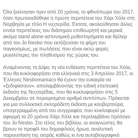
Όλα ξεκίνησαν πριν από 20 χρόνια, το φθινόπωρο του 2017,
όταν πρωτοεκδόθηκε η πρώτη περιπέτεια του Χάρι Χόλε στη
Νορβηγία με τίτλο Η νυχτερίδα. Έκτοτε, ακολούθησαν άλλες
εννέα περιπέτειες του διάσημου επιθεωρητή και μερικά
ακόμα stand alone αστυνομικά μυθιστορήματα και θρίλερ
από τον Jo Nesbo που εκτόξευσαν τη φήμη του
παγκοσμίως, με πωλήσεις που είναι οκτώ φορές
μεγαλύτερες του πληθυσμού της χώρας του.
Αναμένοντας τη Δίψα, τη νέα ενδέκατη περιπέτεια του Χόλε,
που θα κυκλοφορήσει στα ελληνικά στις 3 Απριλίου 2017, οι
Έλληνες Nesbomaniacs θα έχουν την ευκαιρία να
«ξεδιψάσουν», απολαμβάνοντας την ειδική επετειακή
έκδοση της Νυχτερίδας, που θα κυκλοφορήσει στις 5
Δεκεμβρίου σε περιορισμένο αριθμό αντιτύπων. Πρόκειται
για μια συλλεκτική σκληρόδετη έκδοση με κουβερτούρα,
υπογεγραμμένη από τον συγγραφέα, που κυκλοφορεί με
αφορμή τα 20 χρόνια Χάρι Χόλε και περιλαμβάνει πρόλογο
του Jo Nesbo. Στο τέλος του βιβλίου, οι αναγνώστες θα
βρουν το προφίλ του δημοφιλούς ήρωα, αναλυτική
παρουσίαση της σειράς καθώς κι ένα αυτοβιογραφικό