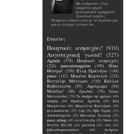
Με αγόρασαν λίγα
κομμάτια χαρτί
ηλεκτρονικά γράμματα
πλαστικές κάρτες.
Πληρώνω επικοινωνία με το περίσσευμα
μου κι όλο μου λείπουν πι...
Ετικέτες
Ποιητικές ανησυχίες!
(910)
Λογοτεχνική γωνιά!
(527)
Agenda
(378)
Ποιητικές ανησυχίες
(224)
pauseartmagazine
(190)
Πάμε
Θέατρο!
(156)
Έλλη Πράντζου
(149)
pause
(147)
Μαρίνα Καρτελιά
(132)
Βαγγέλης Μάγειρος
(110)
Κάλλια
Βαβουλιώτη
(95)
Αφιέρωμα
(94)
Μιούζικ!
(86)
έρωτας
(76)
Τάσος
Μαλεσιάδας
(70)
Το ποιήμα της ημέρας
(69)
ποίηση
(69)
Πράξια Αρέστη
(65)
Εύη
Μουρέλλου
(60)
Μαριλένα Κολλάρου
(58)
σελιδοδείκτης
(55)
ζωή
(54)
Έβα Γκρην
(53)
Αποσπάσματα
(52)
Μανώλης Τελώνης
(52)
pause_artmag
(49)
συνέντευξη
(49)
News
(46)
Νινέτα Πλυτά
(44)
μουσική
(43)
νέα
(42)
βιβλιοπαρουσιάσεις
(40)
Ανδρέας