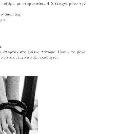
ς ποζάρω με σταματούσε. Η Χ έψαχνε μόνο την
ν ίδια θέση.
αμο.
α.
α έπεφταν στο ξύλινο πάτωμα. Ήμουν το μόνο
ν πόρτα κι έμεινα πάλι ακούνητος.