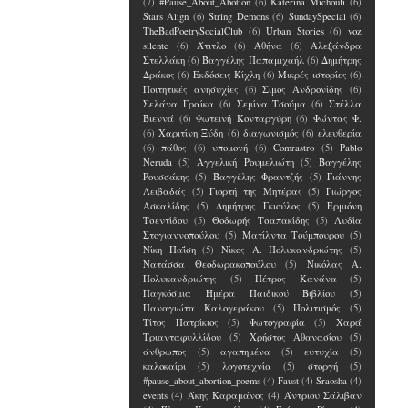
(7)
#Pause_About_Abotion
(6)
Katerina Michouli
(6)
Stars Align
(6)
String Demons
(6)
SundaySpecial
(6)
TheBadPoetrySocialClub
(6)
Urban Stories
(6)
voz
silente
(6)
Άτιτλο
(6)
Αθήνα
(6)
Αλεξάνδρα
Στελλάκη
(6)
Βαγγέλης Παπαμιχαήλ
(6)
Δημήτρης
Δράκος
(6)
Εκδόσεις Κίχλη
(6)
Μικρές ιστορίες
(6)
Ποιτητικές ανησυχίες
(6)
Σίμος Ανδρονίδης
(6)
Σελάνα Γραίκα
(6)
Σεμίνα Τσούμα
(6)
Στέλλα
Βιεννά
(6)
Φωτεινή Κονταργύρη
(6)
Φώντας Φ.
(6)
Χαριτίνη Ξύδη
(6)
διαγωνισμός
(6)
ελευθερία
(6)
πάθος
(6)
υπομονή
(6)
Comrastro
(5)
Pablo
Neruda
(5)
Αγγελική Ρουμελιώτη
(5)
Βαγγέλης
Ρουσσάκης
(5)
Βαγγέλης Φραντζής
(5)
Γιάννης
Λειβαδάς
(5)
Γιορτή της Μητέρας
(5)
Γιώργος
Ασκαλίδης
(5)
Δημήτρης Γκιούλος
(5)
Ερμιόνη
Τσεντίδου
(5)
Θοδωρής Τσαπακίδης
(5)
Λυδία
Στογιαννοπούλου
(5)
Ματίλντα Τούμπουρου
(5)
Νίκη Παΐση
(5)
Νίκος Α. Πολυκανδριώτης
(5)
Νατάσσα Θεοδωρακοπούλου
(5)
Νικόλας Α.
Πολυκανδριώτης
(5)
Πέτρος Κανάνα
(5)
Παγκόσμια Ημέρα Παιδικού Βιβλίου
(5)
Παναγιώτα Καλογεράκου
(5)
Πολιτισμός
(5)
Τίτος Πατρίκιος
(5)
Φωτογραφία
(5)
Χαρά
Τριανταφυλλίδου
(5)
Χρήστος Αθανασίου
(5)
άνθρωπος
(5)
αγαπημένα
(5)
ευτυχία
(5)
καλοκαίρι
(5)
λογοτεχνία
(5)
στοργή
(5)
#pause_about_abortion_poems
(4)
Faust
(4)
Sraosha
(4)
events
(4)
Άκης Καραμάνος
(4)
Άντριου Σάλιβαν