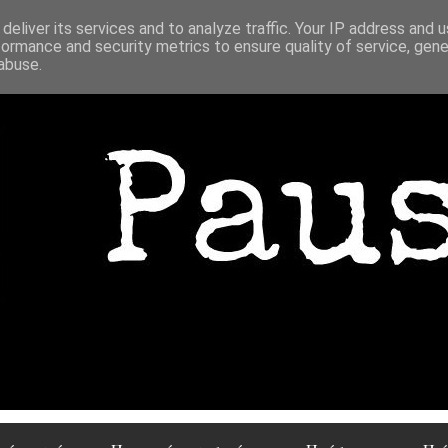
deliver its services and to analyze traffic. Your IP address and 
formance and security metrics to ensure quality of service, gen
abuse.