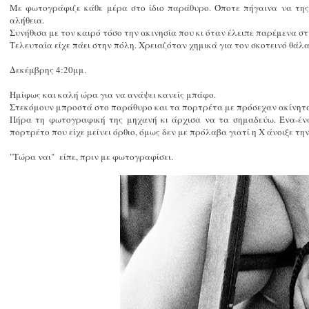
Με φωτογράφιζε κάθε μέρα στο ίδιο παράθυρο. Όποτε πήγαινα να τη
αλήθεια.
Συνήθισα με τον καιρό τόσο την ακινησία που κι όταν έλειπε παρέμενα στη
Τελευταία είχε πάει στην πόλη. Χρειαζόταν χημικά για τον σκοτεινό θάλ
Δεκέμβρης 4:20μμ.
Ημίφως και καλή ώρα για να ανάψει κανείς μπάφο.
Στεκόμουν μπροστά στο παράθυρο και τα πορτρέτα με πρόσεχαν ακίνητ
Πήρα τη φωτογραφική της μηχανή κι άρχισα να τα σημαδεύω. Ένα-έν
πορτρέτο που είχε μείνει όρθιο, όμως δεν με πρόλαβα γιατί η Χ άνοιξε τη
"Τώρα ναι" είπε, πριν με φωτογραφίσει.