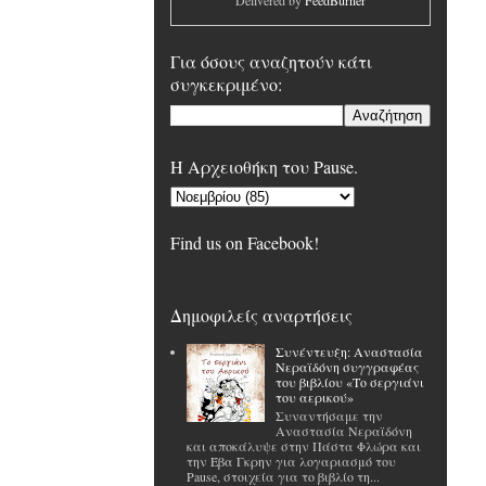
Delivered by
FeedBurner
Για όσους αναζητούν κάτι
συγκεκριμένο:
H Αρχειοθήκη του Pause.
Find us on Facebook!
Δημοφιλείς αναρτήσεις
Συνέντευξη: Αναστασία
Νεραϊδόνη συγγραφέας
του βιβλίου «Το σεργιάνι
του αερικού»
Συναντήσαμε την
Αναστασία Νεραϊδόνη
και αποκάλυψε στην Πάστα Φλώρα και
την Έβα Γκρην για λογαριασμό του
Pause, στοιχεία για το βιβλίο τη...