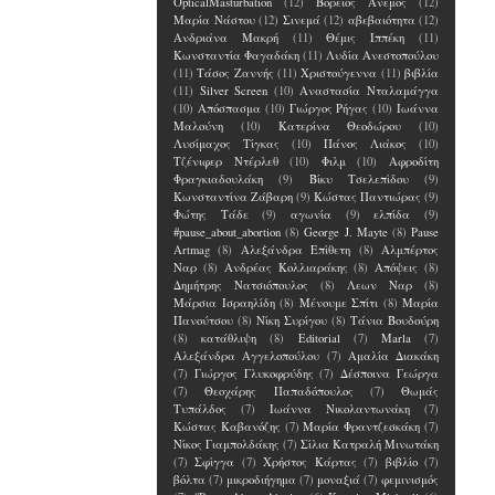
OpticalMasturbation
(12)
Βόρειος Άνεμος
(12)
Μαρία Νάστου
(12)
Σινεμά
(12)
αβεβαιότητα
(12)
Ανδριάνα Μακρή
(11)
Θέμις Ιππέκη
(11)
Κωνσταντία Φαγαδάκη
(11)
Λυδία Ανεστοπούλου
(11)
Τάσος Ζαννής
(11)
Χριστούγεννα
(11)
βιβλία
(11)
Silver Screen
(10)
Αναστασία Νταλαμάγγα
(10)
Απόσπασμα
(10)
Γιώργος Ρήγας
(10)
Ιωάννα
Μαλούνη
(10)
Κατερίνα Θεοδώρου
(10)
Λυσίμαχος Τίγκας
(10)
Πάνος Λιάκος
(10)
Τζένιφερ Ντέρλεθ
(10)
Φιλμ
(10)
Αφροδίτη
Φραγκιαδουλάκη
(9)
Βίκυ Τσελεπίδου
(9)
Κωνσταντίνα Ζάβαρη
(9)
Κώστας Παντιώρας
(9)
Φώτης Τάδε
(9)
αγωνία
(9)
ελπίδα
(9)
#pause_about_abortion
(8)
George J. Mayte
(8)
Pause
Artmag
(8)
Αλεξάνδρα Επίθετη
(8)
Αλμπέρτος
Ναρ
(8)
Ανδρέας Κολλιαράκης
(8)
Απόψεις
(8)
Δημήτρης Νατσιόπουλος
(8)
Λεων Ναρ
(8)
Μάρσια Ισραηλίδη
(8)
Μένουμε Σπίτι
(8)
Μαρία
Πανούτσου
(8)
Νίκη Συρίγου
(8)
Τάνια Βουδούρη
(8)
κατάθλιψη
(8)
Editorial
(7)
Marla
(7)
Αλεξάνδρα Αγγελοπούλου
(7)
Αμαλία Διακάκη
(7)
Γιώργος Γλυκοφρύδης
(7)
Δέσποινα Γεώργα
(7)
Θεοχάρης Παπαδόπουλος
(7)
Θωμάς
Τυπάλδος
(7)
Ιωάννα Νικολαντωνάκη
(7)
Κώστας Καβανόζης
(7)
Μαρία Φραντζεσκάκη
(7)
Νίκος Γιαμπολδάκης
(7)
Σίλια Κατραλή Μινωτάκη
(7)
Σφίγγα
(7)
Χρήστος Κάρτας
(7)
βιβλίο
(7)
βόλτα
(7)
μικροδιήγημα
(7)
μοναξιά
(7)
φεμινισμός