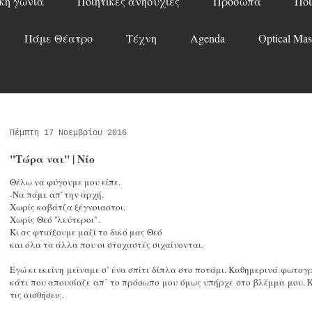
κή γωνιά
Ποιητικές ανησυχίες
Πρόσωπα
Ποί
Πάμε Θέατρο
Τέχνη
Agenda
Optical Mas
Πέμπτη 17 Νοεμβρίου 2016
"Τώρα ναι" | Νίο
Θέλω να φύγουμε μου είπε.
-Να πάμε απ' την αρχή.
Χωρίς καβάτζα ξέγνοιαστοι.
Χωρίς Θεό ''λεύτεροι'' .
Κι ας φτιάξουμε μαζί το δικό μας Θεό
και όλα τα άλλα που οι στοχαστές σιχαίνονται.
Εγώ κι εκείνη μείναμε σ’ ένα σπίτι δίπλα στο ποτάμι. Καθημερινά φωτο
κάτι που απουσίαζε απ΄ το πρόσωπο μου όμως υπήρχε στο βλέμμα μου. 
τις αισθήσεις.