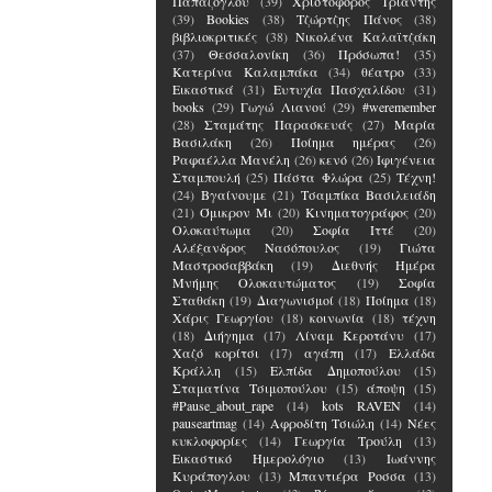
Παπάζογλου
(39)
Χριστόφορος Τριάντης
(39)
Bookies
(38)
Τζώρτζης Πάνος
(38)
βιβλιοκριτικές
(38)
Νικολένα Καλαϊτζάκη
(37)
Θεσσαλονίκη
(36)
Πρόσωπα!
(35)
Κατερίνα Καλαμπάκα
(34)
θέατρο
(33)
Εικαστικά
(31)
Ευτυχία Πασχαλίδου
(31)
books
(29)
Γωγώ Λιανού
(29)
#weremember
(28)
Σταμάτης Παρασκευάς
(27)
Μαρία
Βασιλάκη
(26)
Ποίημα ημέρας
(26)
Ραφαέλλα Μανέλη
(26)
κενό
(26)
Ιφιγένεια
Σταμπουλή
(25)
Πάστα Φλώρα
(25)
Τέχνη!
(24)
Βγαίνουμε
(21)
Τσαμπίκα Βασιλειάδη
(21)
Όμικρον Μι
(20)
Κινηματογράφος
(20)
Ολοκαύτωμα
(20)
Σοφία Ιττέ
(20)
Αλέξανδρος Νασόπουλος
(19)
Γιώτα
Μαστροσαββάκη
(19)
Διεθνής Ημέρα
Μνήμης Ολοκαυτώματος
(19)
Σοφία
Σταθάκη
(19)
Διαγωνισμοί
(18)
Ποίημα
(18)
Χάρις Γεωργίου
(18)
κοινωνία
(18)
τέχνη
(18)
Διήγημα
(17)
Λίναμ Κεροτάνυ
(17)
Χαζό κορίτσι
(17)
αγάπη
(17)
Ελλάδα
Κράλλη
(15)
Ελπίδα Δημοπούλου
(15)
Σταματίνα Τσιμοπούλου
(15)
άποψη
(15)
#Pause_about_rape
(14)
kots RAVEN
(14)
pauseartmag
(14)
Αφροδίτη Τσιώλη
(14)
Νέες
κυκλοφορίες
(14)
Γεωργία Τρούλη
(13)
Εικαστικό Ημερολόγιο
(13)
Ιωάννης
Κυράπογλου
(13)
Μπαντιέρα Ροσσα
(13)