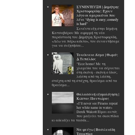
ΣΥΝΕΝΤΕΥΞΗ | Δημήτρης
Χριστοφορίδης: Έχουν
λόγο οι αμερικάνοι που
λένε “dying is easy; comedy
is hard”
Συνέντευξη στην Ισμήνη
Κατσαβάρου Με αφορμή τη νέα
παράσταση του Δημήτρη Χριστοφορίδη,
«Λέω να πάρω κάκτο», τον συναντήσαμε
για να συζητήσου...
Το κύκνειο Άσμα | Θωμάς
Δ.Τυπάλδος
"Ecce homo! Με τη
χλαμύδα του να σέρνεται
στη σκόνη - σκόνη ο ίδιος,
λάσπη από τη λάσπη,
στάχτη από τη στάχτη, θραύσμα από τα
θραύσμα...
Θαλασσινή εξομολόγηση |
Κώστας Παντιώρας
«I’ll never see Piraeus repeat
her white name in water»
Derek Walcott Είμαι αυτός
που μαζεύει τα σκουπίδια
κι αδειάζει τα τασάκ...
Να φεύγω | Βασιλειάδη
Τσαμπίκα