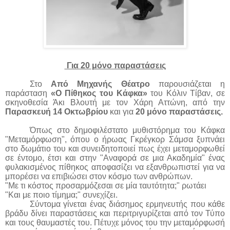
Για 20 μόνο παραστάσεις
Στο
Από Μηχανής Θέατρο
παρουσιάζεται η
παράσταση
«Ο Πίθηκος του Κάφκα»
του Κόλιν Τίβαν, σε
σκηνοθεσία Άκι Βλουτή με τον Χάρη Αττώνη, από την
Παρασκευή 14 Οκτωβρίου
και για
20 μόνο παραστάσεις.
Όπως στο δημοφιλέστατο μυθιστόρημα του Κάφκα
"Μεταμόρφωση", όπου ο ήρωας Γκρέγκορ Σάμσα ξυπνάει
στο δωμάτιο του και συνειδητοποιεί πως έχει μεταμορφωθεί
σε έντομο, έτσι και στην "Αναφορά σε μια Ακαδημία" ένας
φυλακισμένος πίθηκος αποφασίζει να εξανθρωπιστεί για να
μπορέσει να επιβιώσει στον κόσμο των ανθρώπων.
"Με τι κόστος προσαρμόζεσαι σε μία ταυτότητα;" ρωτάει
"Και με ποιο τίμημα;" συνεχίζει.
Σύντομα γίνεται ένας διάσημος ερμηνευτής που κάθε
βράδυ δίνει παραστάσεις και περιτριγυρίζεται από τον Τύπο
και τους θαυμαστές του. Πέτυχε μόνος του την μεταμόρφωσή