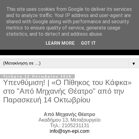
This site uses cookies from Google to deliver its services
and to analyze traffic. Your IP address and user-agent are
shared with Google along with performance and security
metrics to ensure quality of service, generate usage
statistics, and to detect and address abuse.
LEARN MORE
GOT IT
▼
Τετάρτη 12 Οκτωβρίου 2016
Υπενθύμιση! | «Ο Πίθηκος του Κάφκα»
στο "Από Μηχανής Θέατρο" από την
Παρασκευή 14 Οκτωβρίου
Από Μηχανής Θέατρο
Ακαδήμου 13, Μεταξουργείο
Τηλ.: 2105231131
info@syn-epi.com