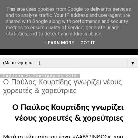
This site uses cookies from Google to deliver its services
and to analyze traffic. Your IP address and user-agent are
shared with Google along with performance and security
metrics to ensure quality of service, generate usage
statistics, and to detect and address abuse.
LEARN MORE
GOT IT
▼
Σάββατο 24 Σεπτεμβρίου 2016
Ο Παύλος Κουρτίδης γνωρίζει νέους
χορευτές & χορεύτριες
Ο Παύλος Κουρτίδης γνωρίζει 
νέους χορευτές & χορεύτριες
Μετά το τελευταίο του έργο, «ΛΑΒΥΡΙΝΘΟΣ», που 