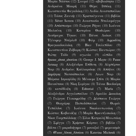
Μαρία Νάστου
(12)
Σινεμά
(12)
αβεβαιότητα
(12)
Ανδριάνα Μακρή
(11)
Θέμις Ιππέκη
(11)
Κωνσταντία Φαγαδάκη
(11)
Λυδία Ανεστοπούλου
(11)
Τάσος Ζαννής
(11)
Χριστούγεννα
(11)
βιβλία
(11)
Silver Screen
(10)
Αναστασία Νταλαμάγγα
(10)
Απόσπασμα
(10)
Γιώργος Ρήγας
(10)
Ιωάννα
Μαλούνη
(10)
Κατερίνα Θεοδώρου
(10)
Λυσίμαχος Τίγκας
(10)
Πάνος Λιάκος
(10)
Τζένιφερ Ντέρλεθ
(10)
Φιλμ
(10)
Αφροδίτη
Φραγκιαδουλάκη
(9)
Βίκυ Τσελεπίδου
(9)
Κωνσταντίνα Ζάβαρη
(9)
Κώστας Παντιώρας
(9)
Φώτης Τάδε
(9)
αγωνία
(9)
ελπίδα
(9)
#pause_about_abortion
(8)
George J. Mayte
(8)
Pause
Artmag
(8)
Αλεξάνδρα Επίθετη
(8)
Αλμπέρτος
Ναρ
(8)
Ανδρέας Κολλιαράκης
(8)
Απόψεις
(8)
Δημήτρης Νατσιόπουλος
(8)
Λεων Ναρ
(8)
Μάρσια Ισραηλίδη
(8)
Μένουμε Σπίτι
(8)
Μαρία
Πανούτσου
(8)
Νίκη Συρίγου
(8)
Τάνια Βουδούρη
(8)
κατάθλιψη
(8)
Editorial
(7)
Marla
(7)
Αλεξάνδρα Αγγελοπούλου
(7)
Αμαλία Διακάκη
(7)
Γιώργος Γλυκοφρύδης
(7)
Δέσποινα Γεώργα
(7)
Θεοχάρης Παπαδόπουλος
(7)
Θωμάς
Τυπάλδος
(7)
Ιωάννα Νικολαντωνάκη
(7)
Κώστας Καβανόζης
(7)
Μαρία Φραντζεσκάκη
(7)
Νίκος Γιαμπολδάκης
(7)
Σίλια Κατραλή Μινωτάκη
(7)
Σφίγγα
(7)
Χρήστος Κάρτας
(7)
βιβλίο
(7)
βόλτα
(7)
μικροδιήγημα
(7)
μοναξιά
(7)
φεμινισμός
(7)
#Pause_About_Abotion
(6)
Katerina Michouli
(6)