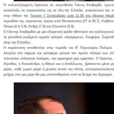
Η πολυσυζητημένη Ορέστεια σε σκηνοθεσία Γιάννη Χουβαρδά, έχοντα
κατακλύζει τις παραστάσεις της σε όλη την Ελλάδα, ανακοινώνει την 
στην Αθήνα την
Τετάρτη 7 Σεπτεμβρίου ώρα 21.00 στο Θέατρο Ηρώδ
περιοδεία της, περνώντας πρώτα από Θεσσαλονίκη (27 & 28.7), Καβάλα (
Πάτρα (4 & 5.8), Άνδρο (7.8) και Ελευσίνα (5.9).
Ο Γιάννης Χουβαρδάς με μια εξαιρετικ
ή
ομ
ά
δα ηθοποι
ώ
ν και καλλιτεχνικ
τη μοναδική σωζ
ό
μενη αρχα
ί
α τριλογ
ί
α «Αγαμ
έ
μνων, Χοηφ
ό
ροι, Ευμεν
ί
δ
όλης της Ελλάδας.
Η παράσταση τοποθετείται στην περίοδο του Β’ Παγκοσμίου Πολέμου κ
Αισχύλο στο σήμερα και μεταφέρει μαγικά τον πρώτο πόλεμο των ελ
τελευταίου ελληνικού πολέμου, του αιματηρού μας εμφυλίου. Ο Ορέστης,
Αίγισθος, η Κασσάνδρα, η Αθηνά και ο Απόλλωνας, βρίσκονται μέσα μα
μέρος, κάθε χωριό μικρό ή μεγάλο αυτού του τόπου, αντιπροσωπεύοντα
μνήμης που μια μέρα θα μας απελευθερώσει από τα δεσμά του διχασμού.