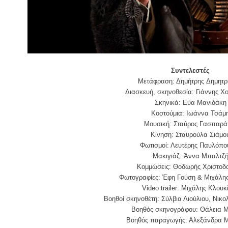
Συντελεστές
Μετ
ά
φραση: Δημ
ή
τρη
ς
Δημητρ
Διασκε
υ
ή
, σκηνοθεσ
ί
α: Γι
ά
ννη
ς
Χο
Σκηνικ
ά
: Ε
ύ
α Μανιδ
ά
κη
Κοστο
ύ
μια: Ιω
ά
ννα Τσ
ά
μ
Μουσικ
ή
: Στα
ύ
ρο
ς
Γασπαρ
ά
Κ
ί
νηση: Σταυρο
ύ
λα Σι
ά
μο
Φωτισμο
ί
: Λευτ
έ
ρη
ς
Παυλ
ό
πο
Μακιγι
ά
ζ:
Ά
ννα Μπαλτζ
Κομμώσεις:
Θοδωρ
ής
Χρισ
τοδ
Φωτογραφ
ί
ε
ς
:
Έ
φη Γο
ύ
ση & Μιχάλη
Video
trailer
: Μιχάλης Κλουκ
Βοηθο
ί
σκηνοθ
έ
τη: Σ
ύ
λβια Λιο
ύ
λιου, Νικο
Βοηθ
ός
σκηνογ
ρ
ά
φου: Θ
ά
λεια 
Βοηθ
ός
παραγωγ
ής
: Αλεξ
ά
νδρα 