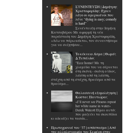
ΣΥΝΕΝΤΕΥΞΗ | Δημήτρης
Χριστοφορίδης: Έχουν
λόγο οι αμερικάνοι που
λένε “dying is easy; comedy
is hard”
Συνέντευξη στην Ισμήνη
Κατσαβάρου Με αφορμή τη νέα
παράσταση του Δημήτρη Χριστοφορίδη,
«Λέω να πάρω κάκτο», τον συναντήσαμε
για να συζητήσου...
Το κύκνειο Άσμα | Θωμάς
Δ.Τυπάλδος
"Ecce homo! Με τη
χλαμύδα του να σέρνεται
στη σκόνη - σκόνη ο ίδιος,
λάσπη από τη λάσπη,
στάχτη από τη στάχτη, θραύσμα από τα
θραύσμα...
Θαλασσινή εξομολόγηση |
Κώστας Παντιώρας
«I’ll never see Piraeus repeat
her white name in water»
Derek Walcott Είμαι αυτός
που μαζεύει τα σκουπίδια
κι αδειάζει τα τασάκ...
Πρωτοχρονιά του ‘37 | απόσπασμα | Από
την αλληλογραφία του Σεφέρη στην