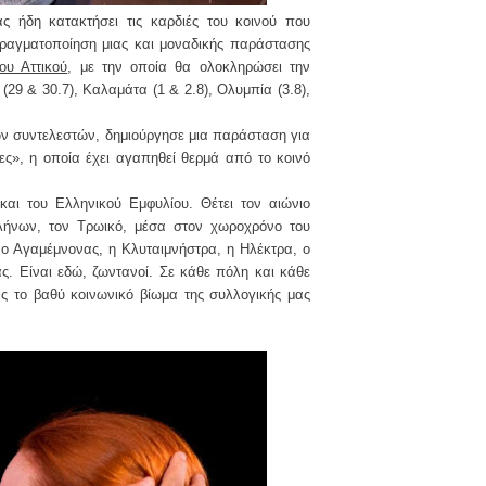
ς ήδη κατακτήσει τις καρδιές του κοινού που
πραγματοποίηση μιας και μοναδικής παράστασης
ου Αττικού
, με την οποία θα ολοκληρώσει την
29 & 30.7), Καλαμάτα (1 & 2.8), Ολυμπία (3.8),
ώ
ν συντελεστ
ώ
ν, δημιούργησε μια παρ
ά
σταση για
ε
ς»
, η οποία έχει αγαπηθεί θερμά από το κοινό
αι του Ελληνικού Εμφυλίου. Θέτει τον αιώνιο
λήνων, τον Τρωικό, μέσα στον χωροχρόνο του
 ο Αγαμέμνονας, η Κλυταιμνήστρα, η Ηλέκτρα, ο
ς. Είναι εδώ, ζωντανοί. Σε κάθε πόλη και κάθε
ς το βαθύ κοινωνικό βίωμα της συλλογικής μας