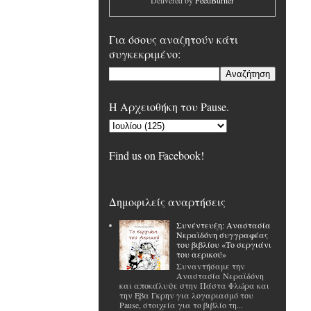
Delivered by
FeedBurner
Για όσους αναζητούν κάτι
συγκεκριμένο:
H Αρχειοθήκη του Pause.
Find us on Facebook!
Δημοφιλείς αναρτήσεις
Συνέντευξη: Αναστασία
Νεραϊδόνη συγγραφέας
του βιβλίου «Το σεργιάνι
του αερικού»
Συναντήσαμε την
Αναστασία Νεραϊδόνη
και αποκάλυψε στην Πάστα Φλώρα και
την Έβα Γκρην για λογαριασμό του
Pause, στοιχεία για το βιβλίο τη...