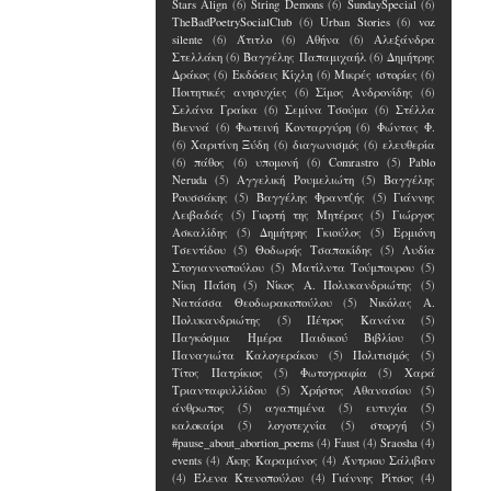
Stars Align
(6)
String Demons
(6)
SundaySpecial
(6)
TheBadPoetrySocialClub
(6)
Urban Stories
(6)
voz
silente
(6)
Άτιτλο
(6)
Αθήνα
(6)
Αλεξάνδρα
Στελλάκη
(6)
Βαγγέλης Παπαμιχαήλ
(6)
Δημήτρης
Δράκος
(6)
Εκδόσεις Κίχλη
(6)
Μικρές ιστορίες
(6)
Ποιτητικές ανησυχίες
(6)
Σίμος Ανδρονίδης
(6)
Σελάνα Γραίκα
(6)
Σεμίνα Τσούμα
(6)
Στέλλα
Βιεννά
(6)
Φωτεινή Κονταργύρη
(6)
Φώντας Φ.
(6)
Χαριτίνη Ξύδη
(6)
διαγωνισμός
(6)
ελευθερία
(6)
πάθος
(6)
υπομονή
(6)
Comrastro
(5)
Pablo
Neruda
(5)
Αγγελική Ρουμελιώτη
(5)
Βαγγέλης
Ρουσσάκης
(5)
Βαγγέλης Φραντζής
(5)
Γιάννης
Λειβαδάς
(5)
Γιορτή της Μητέρας
(5)
Γιώργος
Ασκαλίδης
(5)
Δημήτρης Γκιούλος
(5)
Ερμιόνη
Τσεντίδου
(5)
Θοδωρής Τσαπακίδης
(5)
Λυδία
Στογιαννοπούλου
(5)
Ματίλντα Τούμπουρου
(5)
Νίκη Παΐση
(5)
Νίκος Α. Πολυκανδριώτης
(5)
Νατάσσα Θεοδωρακοπούλου
(5)
Νικόλας Α.
Πολυκανδριώτης
(5)
Πέτρος Κανάνα
(5)
Παγκόσμια Ημέρα Παιδικού Βιβλίου
(5)
Παναγιώτα Καλογεράκου
(5)
Πολιτισμός
(5)
Τίτος Πατρίκιος
(5)
Φωτογραφία
(5)
Χαρά
Τριανταφυλλίδου
(5)
Χρήστος Αθανασίου
(5)
άνθρωπος
(5)
αγαπημένα
(5)
ευτυχία
(5)
καλοκαίρι
(5)
λογοτεχνία
(5)
στοργή
(5)
#pause_about_abortion_poems
(4)
Faust
(4)
Sraosha
(4)
events
(4)
Άκης Καραμάνος
(4)
Άντριου Σάλιβαν
(4)
Έλενα Kτενοπούλου
(4)
Γιάννης Ρίτσος
(4)