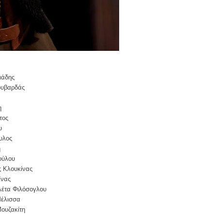
ι
ά
δη
ς
υβαρδ
άς
η
το
ς
υ
υλο
ς
ή
ο
ύ
λο
υ
ς Κλουκίνας
ίνας
λ
έ
τα Φιλ
ό
σογλου
Μ
έ
λισσα
Μουζακ
ί
τη