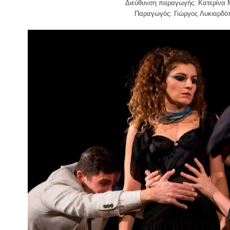
Διε
ύ
θυνση παραγωγ
ής
: Κατερ
ί
να 
Παραγωγ
ός
: Γι
ώ
ργο
ς
Λυκιαρδ
ό