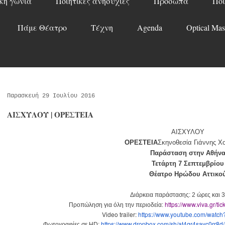
κή γωνιά
Ποιητικές ανησυχίες
Πρόσωπα
Ποί
Πάμε Θέατρο
Τέχνη
Agenda
Optical Mas
Παρασκευή 29 Ιουλίου 2016
ΑΙΣΧΥΛΟΥ | ΟΡΕΣΤΕΙΑ
ΑΙΣΧΥΛΟΥ
ΟΡΕΣΤΕΙΑ
Σκηνοθεσ
ί
α Γι
ά
ννη
ς
Χο
Παράσταση στην Αθήν
Τετάρτη 7 Σεπτεμβρίου
Θέατρο Ηρώδου Αττικο
Δι
ά
ρκεια παρ
ά
σταση
ς
: 2 ώρες και 
https://www.viva.gr/tick
Προπώληση για όλη την περιοδεία:
Video trailer:
https://www.youtube.com/watch
https://www.dropbox.com/sh/
at4qr4savc0rr8d/
Φωτογραφίες σε
HD
: