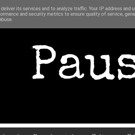
deliver its services and to analyze traffic. Your IP address and 
formance and security metrics to ensure quality of service, gen
abuse.