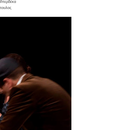
Μπερδ
έ
κα
πουλο
ς