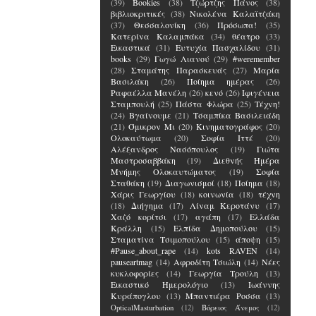
(39)
Bookies
(38)
Τζώρτζης Πάνος
(38)
βιβλιοκριτικές
(38)
Νικολένα Καλαϊτζάκη
(37)
Θεσσαλονίκη
(36)
Πρόσωπα!
(35)
Κατερίνα Καλαμπάκα
(34)
θέατρο
(33)
Εικαστικά
(31)
Ευτυχία Πασχαλίδου
(31)
books
(29)
Γωγώ Λιανού
(29)
#weremember
(28)
Σταμάτης Παρασκευάς
(27)
Μαρία
Βασιλάκη
(26)
Ποίημα ημέρας
(26)
Ραφαέλλα Μανέλη
(26)
κενό
(26)
Ιφιγένεια
Σταμπουλή
(25)
Πάστα Φλώρα
(25)
Τέχνη!
(24)
Βγαίνουμε
(21)
Τσαμπίκα Βασιλειάδη
(21)
Όμικρον Μι
(20)
Κινηματογράφος
(20)
Ολοκαύτωμα
(20)
Σοφία Ιττέ
(20)
Αλέξανδρος Νασόπουλος
(19)
Γιώτα
Μαστροσαββάκη
(19)
Διεθνής Ημέρα
Μνήμης Ολοκαυτώματος
(19)
Σοφία
Σταθάκη
(19)
Διαγωνισμοί
(18)
Ποίημα
(18)
Χάρις Γεωργίου
(18)
κοινωνία
(18)
τέχνη
(18)
Διήγημα
(17)
Λίναμ Κεροτάνυ
(17)
Χαζό κορίτσι
(17)
αγάπη
(17)
Ελλάδα
Κράλλη
(15)
Ελπίδα Δημοπούλου
(15)
Σταματίνα Τσιμοπούλου
(15)
άποψη
(15)
#Pause_about_rape
(14)
kots RAVEN
(14)
pauseartmag
(14)
Αφροδίτη Τσιώλη
(14)
Νέες
κυκλοφορίες
(14)
Γεωργία Τρούλη
(13)
Εικαστικό Ημερολόγιο
(13)
Ιωάννης
Κυράπογλου
(13)
Μπαντιέρα Ροσσα
(13)
OpticalMasturbation
(12)
Βόρειος Άνεμος
(12)