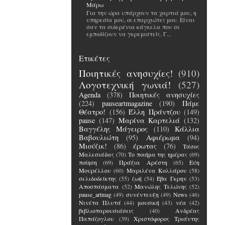
Μάρω
Για την ώρα υπάρχουν τα χαρτιά μου, η
υπηρεσία μου, οι επαρχιώτες μου. Είναι
σαν τα σιδερένια κάγκελα που σε
εμποδίζουν να γκρεμιστείς. Γ...
Ετικέτες
Ποιητικές ανησυχίες!
(910)
Λογοτεχνική γωνιά!
(527)
Agenda
(378)
Ποιητικές ανησυχίες
(224)
pauseartmagazine
(190)
Πάμε
Θέατρο!
(156)
Έλλη Πράντζου
(149)
pause
(147)
Μαρίνα Καρτελιά
(132)
Βαγγέλης Μάγειρος
(110)
Κάλλια
Βαβουλιώτη
(95)
Αφιέρωμα
(94)
Μιούζικ!
(86)
έρωτας
(76)
Τάσος
Μαλεσιάδας
(70)
Το ποιήμα της ημέρας
(69)
ποίηση
(69)
Πράξια Αρέστη
(65)
Εύη
Μουρέλλου
(60)
Μαριλένα Κολλάρου
(58)
σελιδοδείκτης
(55)
ζωή
(54)
Έβα Γκρην
(53)
Αποσπάσματα
(52)
Μανώλης Τελώνης
(52)
pause_artmag
(49)
συνέντευξη
(49)
News
(46)
Νινέτα Πλυτά
(44)
μουσική
(43)
νέα
(42)
βιβλιοπαρουσιάσεις
(40)
Ανδρέας
Παπάζογλου
(39)
Χριστόφορος Τριάντης