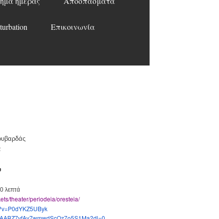
ημα ημέρας
Αποσπάσματα
turbation
Επικοινωνία
υβαρδ
άς
α
ύ
30 λεπτά
ets/
theater/periodeia/oresteia/
?
v=P0dYKZ5UByk
AABZ7vfAv7wmwdScQz7o5S1Ma?dl=0