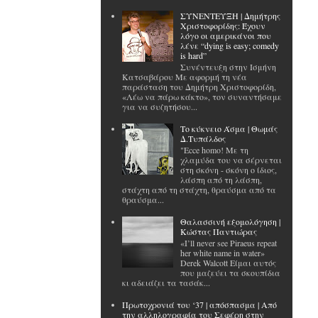
ΣΥΝΕΝΤΕΥΞΗ | Δημήτρης
Χριστοφορίδης: Έχουν
λόγο οι αμερικάνοι που
λένε “dying is easy; comedy
is hard”
Συνέντευξη στην Ισμήνη
Κατσαβάρου Με αφορμή τη νέα
παράσταση του Δημήτρη Χριστοφορίδη,
«Λέω να πάρω κάκτο», τον συναντήσαμε
για να συζητήσου...
Το κύκνειο Άσμα | Θωμάς
Δ.Τυπάλδος
"Ecce homo! Με τη
χλαμύδα του να σέρνεται
στη σκόνη - σκόνη ο ίδιος,
λάσπη από τη λάσπη,
στάχτη από τη στάχτη, θραύσμα από τα
θραύσμα...
Θαλασσινή εξομολόγηση |
Κώστας Παντιώρας
«I’ll never see Piraeus repeat
her white name in water»
Derek Walcott Είμαι αυτός
που μαζεύει τα σκουπίδια
κι αδειάζει τα τασάκ...
Πρωτοχρονιά του ‘37 | απόσπασμα | Από
την αλληλογραφία του Σεφέρη στην