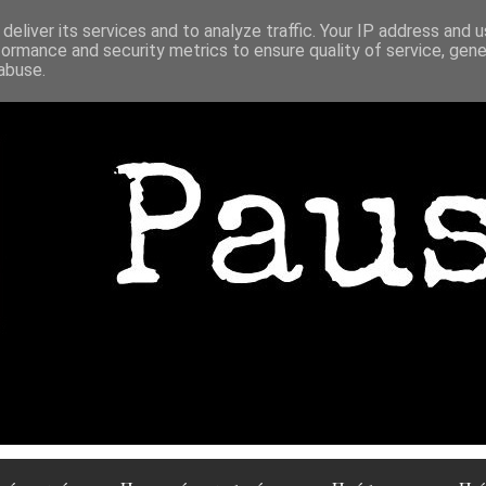
deliver its services and to analyze traffic. Your IP address and 
formance and security metrics to ensure quality of service, gen
abuse.