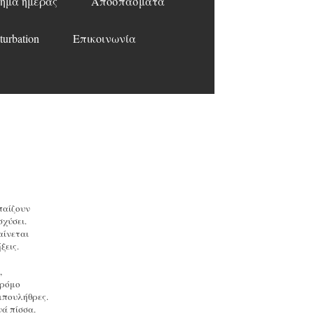
ημα ημέρας
Αποσπάσματα
turbation
Επικοινωνία
παίζουν
σχύσει.
αίνεται
ξεις.
,
δρόμο
μπουλήθρες.
ά πίσσα.