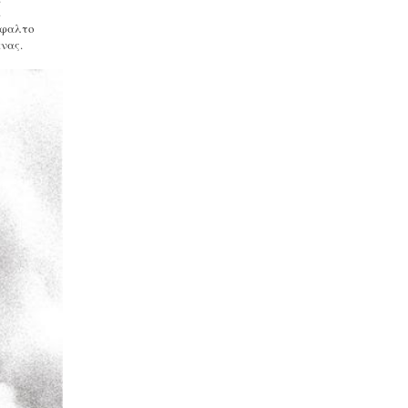
.
σφαλτο
ένας.