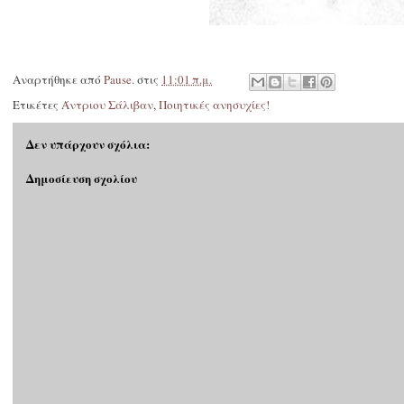
Αναρτήθηκε από
Pause.
στις
11:01 π.μ.
Ετικέτες
Άντριου Σάλιβαν
,
Ποιητικές ανησυχίες!
Δεν υπάρχουν σχόλια:
Δημοσίευση σχολίου