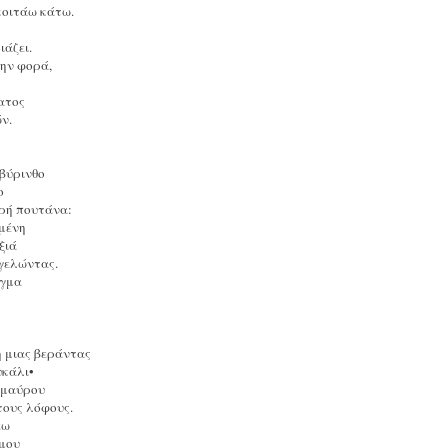
κοιτάω κάτω.
ιάζει.
την φορά,
ατος
ν.
βύρινθο
ο
ρή πουτάνα:
μένη
ξιά
γελώντας.
αγμα
η μιας βεράντας
υκάλι•
 μαύρου
τους λόφους.
έω
 μου