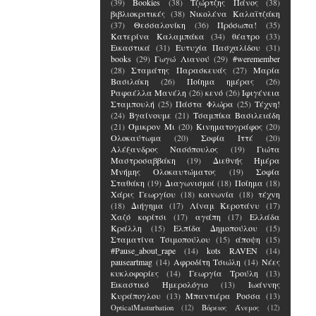
(39)
Bookies
(38)
Τζώρτζης Πάνος
(38)
βιβλιοκριτικές
(38)
Νικολένα Καλαϊτζάκη
(37)
Θεσσαλονίκη
(36)
Πρόσωπα!
(35)
Κατερίνα Καλαμπάκα
(34)
θέατρο
(33)
Εικαστικά
(31)
Ευτυχία Πασχαλίδου
(31)
books
(29)
Γωγώ Λιανού
(29)
#weremember
(28)
Σταμάτης Παρασκευάς
(27)
Μαρία
Βασιλάκη
(26)
Ποίημα ημέρας
(26)
Ραφαέλλα Μανέλη
(26)
κενό
(26)
Ιφιγένεια
Σταμπουλή
(25)
Πάστα Φλώρα
(25)
Τέχνη!
(24)
Βγαίνουμε
(21)
Τσαμπίκα Βασιλειάδη
(21)
Όμικρον Μι
(20)
Κινηματογράφος
(20)
Ολοκαύτωμα
(20)
Σοφία Ιττέ
(20)
Αλέξανδρος Νασόπουλος
(19)
Γιώτα
Μαστροσαββάκη
(19)
Διεθνής Ημέρα
Μνήμης Ολοκαυτώματος
(19)
Σοφία
Σταθάκη
(19)
Διαγωνισμοί
(18)
Ποίημα
(18)
Χάρις Γεωργίου
(18)
κοινωνία
(18)
τέχνη
(18)
Διήγημα
(17)
Λίναμ Κεροτάνυ
(17)
Χαζό κορίτσι
(17)
αγάπη
(17)
Ελλάδα
Κράλλη
(15)
Ελπίδα Δημοπούλου
(15)
Σταματίνα Τσιμοπούλου
(15)
άποψη
(15)
#Pause_about_rape
(14)
kots RAVEN
(14)
pauseartmag
(14)
Αφροδίτη Τσιώλη
(14)
Νέες
κυκλοφορίες
(14)
Γεωργία Τρούλη
(13)
Εικαστικό Ημερολόγιο
(13)
Ιωάννης
Κυράπογλου
(13)
Μπαντιέρα Ροσσα
(13)
OpticalMasturbation
(12)
Βόρειος Άνεμος
(12)