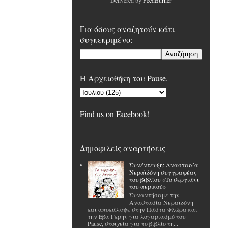
Delivered by
FeedBurner
Για όσους αναζητούν κάτι
συγκεκριμένο:
H Αρχειοθήκη του Pause.
Find us on Facebook!
Δημοφιλείς αναρτήσεις
Συνέντευξη: Αναστασία
Νεραϊδόνη συγγραφέας
του βιβλίου «Το σεργιάνι
του αερικού»
Συναντήσαμε την
Αναστασία Νεραϊδόνη
και αποκάλυψε στην Πάστα Φλώρα και
την Έβα Γκρην για λογαριασμό του
Pause, στοιχεία για το βιβλίο τη...