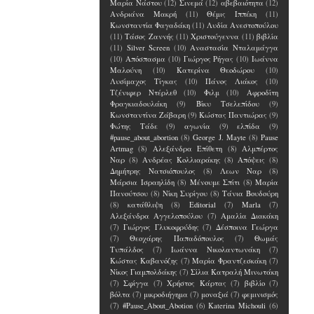
Μαρία Νάστου
(12)
Σινεμά
(12)
αβεβαιότητα
(12)
Ανδριάνα Μακρή
(11)
Θέμις Ιππέκη
(11)
Κωνσταντία Φαγαδάκη
(11)
Λυδία Ανεστοπούλου
(11)
Τάσος Ζαννής
(11)
Χριστούγεννα
(11)
βιβλία
(11)
Silver Screen
(10)
Αναστασία Νταλαμάγγα
(10)
Απόσπασμα
(10)
Γιώργος Ρήγας
(10)
Ιωάννα
Μαλούνη
(10)
Κατερίνα Θεοδώρου
(10)
Λυσίμαχος Τίγκας
(10)
Πάνος Λιάκος
(10)
Τζένιφερ Ντέρλεθ
(10)
Φιλμ
(10)
Αφροδίτη
Φραγκιαδουλάκη
(9)
Βίκυ Τσελεπίδου
(9)
Κωνσταντίνα Ζάβαρη
(9)
Κώστας Παντιώρας
(9)
Φώτης Τάδε
(9)
αγωνία
(9)
ελπίδα
(9)
#pause_about_abortion
(8)
George J. Mayte
(8)
Pause
Artmag
(8)
Αλεξάνδρα Επίθετη
(8)
Αλμπέρτος
Ναρ
(8)
Ανδρέας Κολλιαράκης
(8)
Απόψεις
(8)
Δημήτρης Νατσιόπουλος
(8)
Λεων Ναρ
(8)
Μάρσια Ισραηλίδη
(8)
Μένουμε Σπίτι
(8)
Μαρία
Πανούτσου
(8)
Νίκη Συρίγου
(8)
Τάνια Βουδούρη
(8)
κατάθλιψη
(8)
Editorial
(7)
Marla
(7)
Αλεξάνδρα Αγγελοπούλου
(7)
Αμαλία Διακάκη
(7)
Γιώργος Γλυκοφρύδης
(7)
Δέσποινα Γεώργα
(7)
Θεοχάρης Παπαδόπουλος
(7)
Θωμάς
Τυπάλδος
(7)
Ιωάννα Νικολαντωνάκη
(7)
Κώστας Καβανόζης
(7)
Μαρία Φραντζεσκάκη
(7)
Νίκος Γιαμπολδάκης
(7)
Σίλια Κατραλή Μινωτάκη
(7)
Σφίγγα
(7)
Χρήστος Κάρτας
(7)
βιβλίο
(7)
βόλτα
(7)
μικροδιήγημα
(7)
μοναξιά
(7)
φεμινισμός
(7)
#Pause_About_Abotion
(6)
Katerina Michouli
(6)