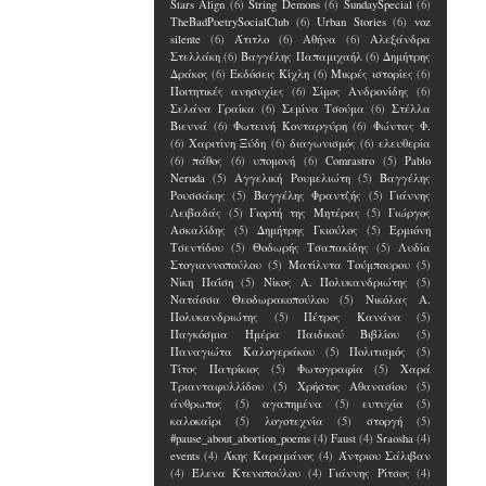
Stars Align
(6)
String Demons
(6)
SundaySpecial
(6)
TheBadPoetrySocialClub
(6)
Urban Stories
(6)
voz
silente
(6)
Άτιτλο
(6)
Αθήνα
(6)
Αλεξάνδρα
Στελλάκη
(6)
Βαγγέλης Παπαμιχαήλ
(6)
Δημήτρης
Δράκος
(6)
Εκδόσεις Κίχλη
(6)
Μικρές ιστορίες
(6)
Ποιτητικές ανησυχίες
(6)
Σίμος Ανδρονίδης
(6)
Σελάνα Γραίκα
(6)
Σεμίνα Τσούμα
(6)
Στέλλα
Βιεννά
(6)
Φωτεινή Κονταργύρη
(6)
Φώντας Φ.
(6)
Χαριτίνη Ξύδη
(6)
διαγωνισμός
(6)
ελευθερία
(6)
πάθος
(6)
υπομονή
(6)
Comrastro
(5)
Pablo
Neruda
(5)
Αγγελική Ρουμελιώτη
(5)
Βαγγέλης
Ρουσσάκης
(5)
Βαγγέλης Φραντζής
(5)
Γιάννης
Λειβαδάς
(5)
Γιορτή της Μητέρας
(5)
Γιώργος
Ασκαλίδης
(5)
Δημήτρης Γκιούλος
(5)
Ερμιόνη
Τσεντίδου
(5)
Θοδωρής Τσαπακίδης
(5)
Λυδία
Στογιαννοπούλου
(5)
Ματίλντα Τούμπουρου
(5)
Νίκη Παΐση
(5)
Νίκος Α. Πολυκανδριώτης
(5)
Νατάσσα Θεοδωρακοπούλου
(5)
Νικόλας Α.
Πολυκανδριώτης
(5)
Πέτρος Κανάνα
(5)
Παγκόσμια Ημέρα Παιδικού Βιβλίου
(5)
Παναγιώτα Καλογεράκου
(5)
Πολιτισμός
(5)
Τίτος Πατρίκιος
(5)
Φωτογραφία
(5)
Χαρά
Τριανταφυλλίδου
(5)
Χρήστος Αθανασίου
(5)
άνθρωπος
(5)
αγαπημένα
(5)
ευτυχία
(5)
καλοκαίρι
(5)
λογοτεχνία
(5)
στοργή
(5)
#pause_about_abortion_poems
(4)
Faust
(4)
Sraosha
(4)
events
(4)
Άκης Καραμάνος
(4)
Άντριου Σάλιβαν
(4)
Έλενα Kτενοπούλου
(4)
Γιάννης Ρίτσος
(4)