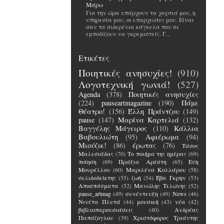
Μάρω
Για την ώρα υπάρχουν τα χαρτιά μου, η
υπηρεσία μου, οι επαρχιώτες μου. Είναι
σαν τα σιδερένια κάγκελα που σε
εμποδίζουν να γκρεμιστείς. Γ...
Ετικέτες
Ποιητικές ανησυχίες!
(910)
Λογοτεχνική γωνιά!
(527)
Agenda
(378)
Ποιητικές ανησυχίες
(224)
pauseartmagazine
(190)
Πάμε
Θέατρο!
(156)
Έλλη Πράντζου
(149)
pause
(147)
Μαρίνα Καρτελιά
(132)
Βαγγέλης Μάγειρος
(110)
Κάλλια
Βαβουλιώτη
(95)
Αφιέρωμα
(94)
Μιούζικ!
(86)
έρωτας
(76)
Τάσος
Μαλεσιάδας
(70)
Το ποιήμα της ημέρας
(69)
ποίηση
(69)
Πράξια Αρέστη
(65)
Εύη
Μουρέλλου
(60)
Μαριλένα Κολλάρου
(58)
σελιδοδείκτης
(55)
ζωή
(54)
Έβα Γκρην
(53)
Αποσπάσματα
(52)
Μανώλης Τελώνης
(52)
pause_artmag
(49)
συνέντευξη
(49)
News
(46)
Νινέτα Πλυτά
(44)
μουσική
(43)
νέα
(42)
βιβλιοπαρουσιάσεις
(40)
Ανδρέας
Παπάζογλου
(39)
Χριστόφορος Τριάντης