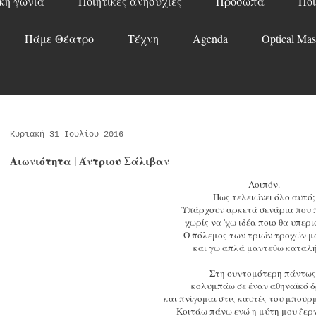
κή γωνιά
Ποιητικές ανησυχίες
Πρόσωπα
Ποί
Πάμε Θέατρο
Τέχνη
Agenda
Optical Mas
Κυριακή 31 Ιουλίου 2016
Αιωνιότητα | Άντριου Σάλιβαν
Λοιπόν.
Πως τελειώνει όλο αυτό;
Υπάρχουν αρκετά σενάρια που 
χωρίς να 'χω ιδέα ποιο θα υπερι
Ο πόλεμος των τριών τροχών μ
και γω απλά μαντεύω καταλή
Στη συντομότερη πάντως
κολυμπάω σε έναν αθηναϊκό 
και πνίγομαι στις καυτές του μπουρ
Κοιτάω πάνω ενώ η μύτη μου ξερν