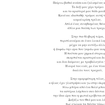
Παίρνω βαθιά ανάσα και ζαλισμένος 
Το δεξί μου χέρι τρέμει
και το αριστερό μου πόδι μουδ
Κανένας ιδιοπαθής τρόμος αυτή 
καμιά κρίση τρέλας.
Απλά ένας συνηθισμένος θάν
άπλα μια παύση των τροχώ
Στην πιο θλιβερή τώρα,
περιπλανιέμαι σε έναν λευκό λα
μέχρι να μην αντέξω άλλ
ή ψοφάω την ώρα που γαμάω μια νεα
H πούτσα μου χημικά στερεω
σκορπιέται αριστερά και δε
και δυο δαίμονες με τραβολογάνε 
Η ουρά του ενός, με ένα τίν
διαλύει τους τροχούς.
Στην ομορφότερη τέλος,
ο ήλιος έχει γλιστρήσει και γω στην άκρ
πίνω μπύρα από ένα θολό μπο
τα αστέρια λάμπουν σαν δόντια
την ίδια ώρα που η φωτιά κρύβεται σ
Δοξάζω τον Θεό μου και λ
πως εγώ και τα πάντα γύρω