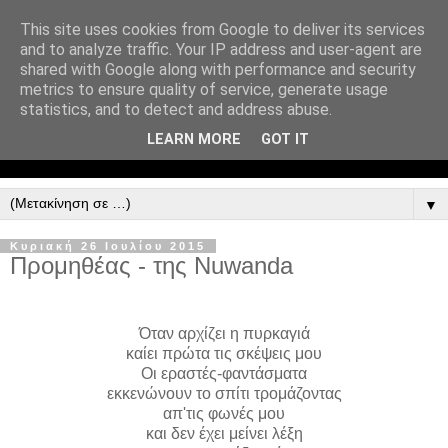
This site uses cookies from Google to deliver its services
and to analyze traffic. Your IP address and user-agent are
shared with Google along with performance and security
metrics to ensure quality of service, generate usage
statistics, and to detect and address abuse.
LEARN MORE
GOT IT
▼
Κυριακή 26 Ιουλίου 2015
Προμηθέας - της Nuwanda
Όταν αρχίζει η πυρκαγιά
καίει πρώτα τις σκέψεις μου
Οι εραστές-φαντάσματα
εκκενώνουν το σπίτι τρομάζοντας
απ'τις φωνές μου
και δεν έχει μείνει λέξη