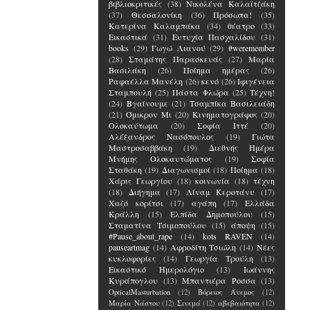
βιβλιοκριτικές
(38)
Νικολένα Καλαϊτζάκη
(37)
Θεσσαλονίκη
(36)
Πρόσωπα!
(35)
Κατερίνα Καλαμπάκα
(34)
θέατρο
(33)
Εικαστικά
(31)
Ευτυχία Πασχαλίδου
(31)
books
(29)
Γωγώ Λιανού
(29)
#weremember
(28)
Σταμάτης Παρασκευάς
(27)
Μαρία
Βασιλάκη
(26)
Ποίημα ημέρας
(26)
Ραφαέλλα Μανέλη
(26)
κενό
(26)
Ιφιγένεια
Σταμπουλή
(25)
Πάστα Φλώρα
(25)
Τέχνη!
(24)
Βγαίνουμε
(21)
Τσαμπίκα Βασιλειάδη
(21)
Όμικρον Μι
(20)
Κινηματογράφος
(20)
Ολοκαύτωμα
(20)
Σοφία Ιττέ
(20)
Αλέξανδρος Νασόπουλος
(19)
Γιώτα
Μαστροσαββάκη
(19)
Διεθνής Ημέρα
Μνήμης Ολοκαυτώματος
(19)
Σοφία
Σταθάκη
(19)
Διαγωνισμοί
(18)
Ποίημα
(18)
Χάρις Γεωργίου
(18)
κοινωνία
(18)
τέχνη
(18)
Διήγημα
(17)
Λίναμ Κεροτάνυ
(17)
Χαζό κορίτσι
(17)
αγάπη
(17)
Ελλάδα
Κράλλη
(15)
Ελπίδα Δημοπούλου
(15)
Σταματίνα Τσιμοπούλου
(15)
άποψη
(15)
#Pause_about_rape
(14)
kots RAVEN
(14)
pauseartmag
(14)
Αφροδίτη Τσιώλη
(14)
Νέες
κυκλοφορίες
(14)
Γεωργία Τρούλη
(13)
Εικαστικό Ημερολόγιο
(13)
Ιωάννης
Κυράπογλου
(13)
Μπαντιέρα Ροσσα
(13)
OpticalMasturbation
(12)
Βόρειος Άνεμος
(12)
Μαρία Νάστου
(12)
Σινεμά
(12)
αβεβαιότητα
(12)