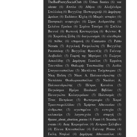
TheBadPoetrySocialClub
(6)
Urban Stories
(6)
voz
silente
(6)
Άτιτλο
(6)
Αθήνα
(6)
Αλεξάνδρα
Στελλάκη
(6)
Βαγγέλης Παπαμιχαήλ
(6)
Δημήτρης
Δράκος
(6)
Εκδόσεις Κίχλη
(6)
Μικρές ιστορίες
(6)
Ποιτητικές ανησυχίες
(6)
Σίμος Ανδρονίδης
(6)
Σελάνα Γραίκα
(6)
Σεμίνα Τσούμα
(6)
Στέλλα
Βιεννά
(6)
Φωτεινή Κονταργύρη
(6)
Φώντας Φ.
(6)
Χαριτίνη Ξύδη
(6)
διαγωνισμός
(6)
ελευθερία
(6)
πάθος
(6)
υπομονή
(6)
Comrastro
(5)
Pablo
Neruda
(5)
Αγγελική Ρουμελιώτη
(5)
Βαγγέλης
Ρουσσάκης
(5)
Βαγγέλης Φραντζής
(5)
Γιάννης
Λειβαδάς
(5)
Γιορτή της Μητέρας
(5)
Γιώργος
Ασκαλίδης
(5)
Δημήτρης Γκιούλος
(5)
Ερμιόνη
Τσεντίδου
(5)
Θοδωρής Τσαπακίδης
(5)
Λυδία
Στογιαννοπούλου
(5)
Ματίλντα Τούμπουρου
(5)
Νίκη Παΐση
(5)
Νίκος Α. Πολυκανδριώτης
(5)
Νατάσσα Θεοδωρακοπούλου
(5)
Νικόλας Α.
Πολυκανδριώτης
(5)
Πέτρος Κανάνα
(5)
Παγκόσμια Ημέρα Παιδικού Βιβλίου
(5)
Παναγιώτα Καλογεράκου
(5)
Πολιτισμός
(5)
Τίτος Πατρίκιος
(5)
Φωτογραφία
(5)
Χαρά
Τριανταφυλλίδου
(5)
Χρήστος Αθανασίου
(5)
άνθρωπος
(5)
αγαπημένα
(5)
ευτυχία
(5)
καλοκαίρι
(5)
λογοτεχνία
(5)
στοργή
(5)
#pause_about_abortion_poems
(4)
Faust
(4)
Sraosha
(4)
events
(4)
Άκης Καραμάνος
(4)
Άντριου Σάλιβαν
(4)
Έλενα Kτενοπούλου
(4)
Γιάννης Ρίτσος
(4)
Γκέλη Ντηλιά
(4)
Δημήτρης Αθανασέλος
(4)