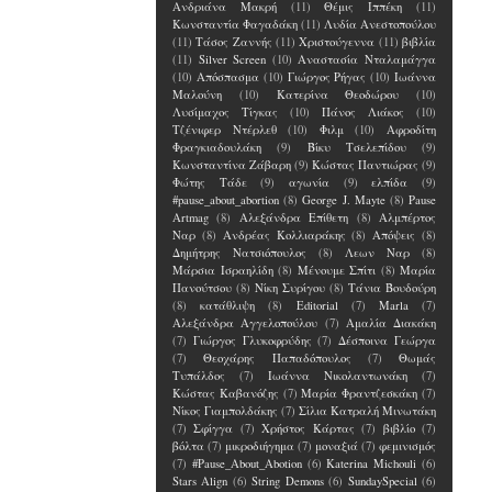
Ανδριάνα Μακρή
(11)
Θέμις Ιππέκη
(11)
Κωνσταντία Φαγαδάκη
(11)
Λυδία Ανεστοπούλου
(11)
Τάσος Ζαννής
(11)
Χριστούγεννα
(11)
βιβλία
(11)
Silver Screen
(10)
Αναστασία Νταλαμάγγα
(10)
Απόσπασμα
(10)
Γιώργος Ρήγας
(10)
Ιωάννα
Μαλούνη
(10)
Κατερίνα Θεοδώρου
(10)
Λυσίμαχος Τίγκας
(10)
Πάνος Λιάκος
(10)
Τζένιφερ Ντέρλεθ
(10)
Φιλμ
(10)
Αφροδίτη
Φραγκιαδουλάκη
(9)
Βίκυ Τσελεπίδου
(9)
Κωνσταντίνα Ζάβαρη
(9)
Κώστας Παντιώρας
(9)
Φώτης Τάδε
(9)
αγωνία
(9)
ελπίδα
(9)
#pause_about_abortion
(8)
George J. Mayte
(8)
Pause
Artmag
(8)
Αλεξάνδρα Επίθετη
(8)
Αλμπέρτος
Ναρ
(8)
Ανδρέας Κολλιαράκης
(8)
Απόψεις
(8)
Δημήτρης Νατσιόπουλος
(8)
Λεων Ναρ
(8)
Μάρσια Ισραηλίδη
(8)
Μένουμε Σπίτι
(8)
Μαρία
Πανούτσου
(8)
Νίκη Συρίγου
(8)
Τάνια Βουδούρη
(8)
κατάθλιψη
(8)
Editorial
(7)
Marla
(7)
Αλεξάνδρα Αγγελοπούλου
(7)
Αμαλία Διακάκη
(7)
Γιώργος Γλυκοφρύδης
(7)
Δέσποινα Γεώργα
(7)
Θεοχάρης Παπαδόπουλος
(7)
Θωμάς
Τυπάλδος
(7)
Ιωάννα Νικολαντωνάκη
(7)
Κώστας Καβανόζης
(7)
Μαρία Φραντζεσκάκη
(7)
Νίκος Γιαμπολδάκης
(7)
Σίλια Κατραλή Μινωτάκη
(7)
Σφίγγα
(7)
Χρήστος Κάρτας
(7)
βιβλίο
(7)
βόλτα
(7)
μικροδιήγημα
(7)
μοναξιά
(7)
φεμινισμός
(7)
#Pause_About_Abotion
(6)
Katerina Michouli
(6)
Stars Align
(6)
String Demons
(6)
SundaySpecial
(6)