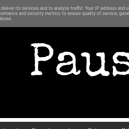
deliver its services and to analyze traffic. Your IP address and 
formance and security metrics to ensure quality of service, gen
abuse.