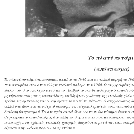
Το πλατύ ποτάμ
(απόσπασμα)
Το πλατύ ποτάμι (πρωτοδημοσιευμένο το 1946 και σε τελική μορφή το 19
που αναφέρονται στον ελληνοϊταλικό πόλεμο του 1940. Ο συγγραφέας το
εθελοντής στον πόλεμο αυτό με τον βαθμό του ανθυπολοχαγού· αποστολ
μηνύματα προς τους αντιπάλους, καθώς ήταν γνώστης της ιταλικής γλώσ
τρόπο τις εμπειρίες και αναμνήσεις του από το μέτωπο. Ο συγγραφέας δε
αλλά στο ήθος και τον σεμνό ηρωισμό των συμπολεμιστών του, τα οποία
διάθεση θαυμασμού. Τα στοιχεία αυτά δίνουν στο μυθιστόρημα έναν αντ
συγκεκριμένο απόσπασμα, δύο έλληνες στρατιώτες που μεταφέρουν ως 
ανακωχής στις εχθρικές ιταλικές γραμμές διηγούνται μετά την επιστροφή
έζησαν στην «άλλη μεριά» του μετώπου.