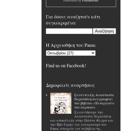
Delivered by
FeedBurner
Για όσους αναζητούν κάτι
συγκεκριμένο:
H Αρχειοθήκη του Pause.
Find us on Facebook!
Δημοφιλείς αναρτήσεις
Συνέντευξη: Αναστασία
Νεραϊδόνη συγγραφέας
του βιβλίου «Το σεργιάνι
του αερικού»
Συναντήσαμε την
Αναστασία Νεραϊδόνη
και αποκάλυψε στην Πάστα Φλώρα και
την Έβα Γκρην για λογαριασμό του
Pause, στοιχεία για το βιβλίο τη...