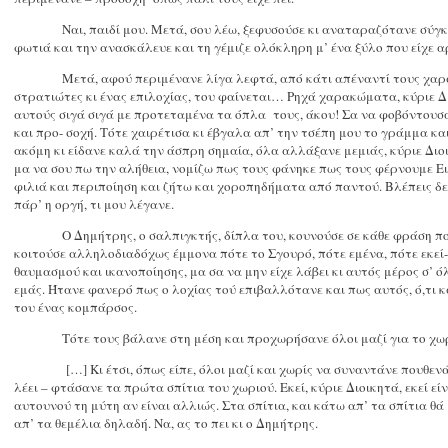
Ναι, παιδί μου. Μετά, σου λέω, ξεφυσούσε κι αναταραζότανε σύγκ
φωτιά και την ανασκάλευε και τη γέμιζε ολόκληρη μ’ ένα ξύλο που είχε 
Μετά, αφού περιμένανε λίγα λεφτά, από κάτι απέναντί τους χα
στρατιώτες κι ένας επιλοχίας, του φαίνεται… Ρηχά χαρακώματα, κύριε Δι
αυτούς σιγά σιγά με προτεταμένα τα όπλα
τους, άκου! Σα να φοβόντουσα
και προ- σοχή. Τότε χαιρέτισα κι έβγαλα απ’ την τσέπη μου το γράμμα κα
ακόμη κι είδανε καλά την άσπρη σημαία, όλα αλλάξανε μεμιάς, κύριε Διοι
μα να σου πω την αλήθεια, νομίζω πως τους φάνηκε πως τους φέρνουμε Ει
φιλιά και περιποίηση και ζήτω και χοροπηδήματα από παντού. Βλέπεις δε
πάρ’ η οργή, τι μου λέγανε.
Ο Δημήτρης, ο σαλπιγκτής, δίπλα του, κουνούσε σε κάθε φράση πο
κοιτούσε αλληλοδιαδόχως έμμονα πότε το Σγουρό, πότε εμένα, πότε εκεί-
θαυμασμού και ικανοποίησης, μα σα να μην είχε λάβει κι αυτός μέρος σ’ 
εμάς. Ήτανε φανερό πως ο λοχίας τού επιβαλλότανε και πως αυτός, ό,τι κα
του ένας κομπάρσος.
Τότε τους βάλανε στη μέση και προχωρήσανε όλοι μαζί για το χω
[…] Κι έτσι, όπως είπε, όλοι μαζί και χωρίς να συναντάνε πουθ
λέει – φτάσανε τα πρώτα σπίτια του χωριού. Εκεί, κύριε Διοικητά, εκεί εί
αυτουνού τη μύτη αν είναι αλλιώς. Στα σπίτια, και κάτω απ’ τα σπίτια θά
απ’ τα θεμέλια δηλαδή. Να, ας το πει κι ο Δημήτρης.