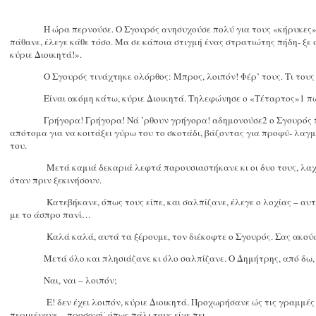
Η ώρα περνούσε. Ο Σγουρός ανησυχούσε πολύ για τους «κήρυκες» 
πάθανε, έλεγε κάθε τόσο. Μα σε κάποια στιγμή ένας στρατιώτης πήδη- ξε 
κύριε Διοικητά!».
Ο Σγουρός τινάχτηκε ολόρθος: Μπρος, λοιπόν! Φέρ’ τους. Τι τους
Είναι ακόμη κάτω, κύριε Διοικητά. Τηλεφώνησε ο «Τέταρτος»1 π
Γρήγορα! Γρήγορα! Νά ’ρθουν γρήγορα! αδημονούσε2 ο Σγουρός 
απότομα για να κοιτάξει γύρω του το σκοτάδι, βάζοντας για προφύ- λαγ
του.
Μετά καμιά δεκαριά λεφτά παρουσιαστήκανε κι οι δυο τους, λα
όταν πριν ξεκινήσουν.
Κατεβήκανε, όπως τους είπε, και σαλπίζανε, έλεγε ο λοχίας – αυ
με το άσπρο πανί…
Καλά καλά, αυτά τα ξέρουμε, τον διέκοφτε ο Σγουρός. Σας ακού
Μετά όλο και πλησιάζανε κι όλο σαλπίζανε. Ο Δημήτρης, από δ
Ναι, ναι – λοιπόν;
Ε! δεν έχει λοιπόν, κύριε Διοικητά. Προχωρήσανε ώς τις γραμμές 
περιμένανε – προσοχή˙ όπως πάλι τους είχε πει.