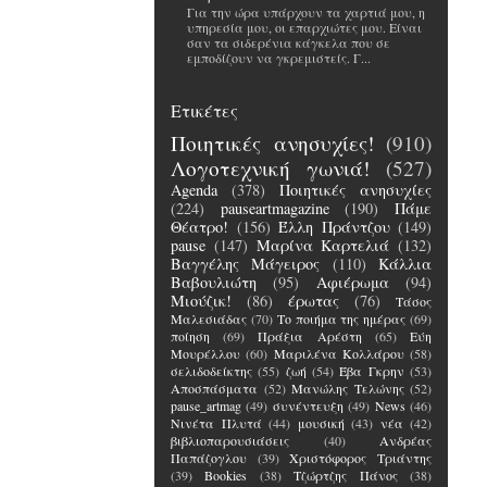
Για την ώρα υπάρχουν τα χαρτιά μου, η
υπηρεσία μου, οι επαρχιώτες μου. Είναι
σαν τα σιδερένια κάγκελα που σε
εμποδίζουν να γκρεμιστείς. Γ...
Ετικέτες
Ποιητικές ανησυχίες!
(910)
Λογοτεχνική γωνιά!
(527)
Agenda
(378)
Ποιητικές ανησυχίες
(224)
pauseartmagazine
(190)
Πάμε
Θέατρο!
(156)
Έλλη Πράντζου
(149)
pause
(147)
Μαρίνα Καρτελιά
(132)
Βαγγέλης Μάγειρος
(110)
Κάλλια
Βαβουλιώτη
(95)
Αφιέρωμα
(94)
Μιούζικ!
(86)
έρωτας
(76)
Τάσος
Μαλεσιάδας
(70)
Το ποιήμα της ημέρας
(69)
ποίηση
(69)
Πράξια Αρέστη
(65)
Εύη
Μουρέλλου
(60)
Μαριλένα Κολλάρου
(58)
σελιδοδείκτης
(55)
ζωή
(54)
Έβα Γκρην
(53)
Αποσπάσματα
(52)
Μανώλης Τελώνης
(52)
pause_artmag
(49)
συνέντευξη
(49)
News
(46)
Νινέτα Πλυτά
(44)
μουσική
(43)
νέα
(42)
βιβλιοπαρουσιάσεις
(40)
Ανδρέας
Παπάζογλου
(39)
Χριστόφορος Τριάντης
(39)
Bookies
(38)
Τζώρτζης Πάνος
(38)