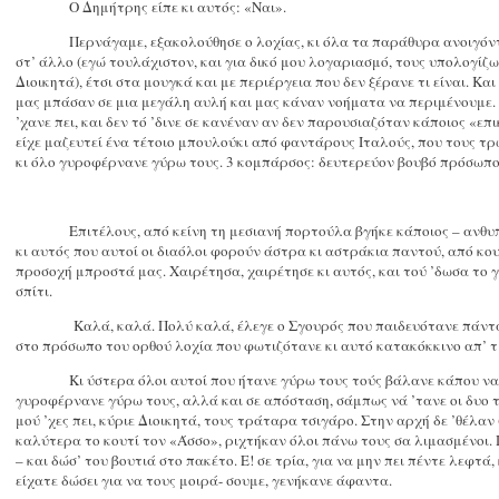
Ο Δημήτρης είπε κι αυτός: «Ναι».
Περνάγαμε, εξακολούθησε ο λοχίας, κι όλα τα παράθυρα ανοιγόν
στ’ άλλο (εγώ τουλάχιστον, και για δικό μου λογαριασμό, τους υπολογίζω 
Διοικητά), έτσι στα μουγκά και με περιέργεια που δεν ξέρανε τι είναι. Κ
μας μπάσαν σε μια μεγάλη αυλή και μας κάναν νοήματα να περιμένουμε.
’χανε πει, και δεν τό ’δινε σε κανέναν αν δεν παρουσιαζόταν κάποιος «επ
είχε μαζευτεί ένα τέτοιο μπουλούκι από φαντάρους Ιταλούς, που τους τρώ
κι όλο γυροφέρνανε γύρω τους. 3 κομπάρσος: δευτερεύον βουβό πρόσωπο
Επιτέλους, από κείνη τη μεσιανή πορτούλα βγήκε κάποιος – ανθυ
κι αυτός που αυτοί οι διαόλοι φορούν άστρα κι αστράκια παντού, από κο
προσοχή μπροστά μας. Χαιρέτησα, χαιρέτησε κι αυτός, και τού ’δωσα το 
σπίτι.
Καλά, καλά. Πολύ καλά, έλεγε ο Σγουρός που παιδευότανε πάντα
στο πρόσωπο του ορθού λοχία που φωτιζότανε κι αυτό κατακόκκινο απ’ τ
Κι ύστερα όλοι αυτοί που ήτανε γύρω τους τούς βάλανε κάπου να 
γυροφέρνανε γύρω τους, αλλά και σε απόσταση, σάμπως νά ’τανε οι δυο τ
μού ’χες πει, κύριε Διοικητά, τους τράταρα τσιγάρο. Στην αρχή δε ’θέλα
καλύτερα το κουτί τον «Άσσο», ριχτήκαν όλοι πάνω τους σα λιμασμένοι
– και δώσ’ του βουτιά στο πακέτο. Ε! σε τρία, για να μην πει πέντε λεφτά
είχατε δώσει για να τους μοιρά- σουμε, γενήκανε άφαντα.