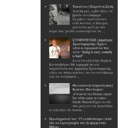
Tακούνια | Χαριτίνη Ξύδη
Αγάπη μου, εχθές ήταν το
βράδυ ανυπόφορο.
Σειρήνες ακούγονταν
από παντού, ο πόλεμος
μαίνεται μαζί με τον
αέρα που χτυπά λυσσασμένος τα ...
ΣΥΝΕΝΤΕΥΞΗ | Δημήτρης
Χριστοφορίδης: Έχουν
λόγο οι αμερικάνοι που
λένε “dying is easy; comedy
is hard”
Συνέντευξη στην Ισμήνη
Κατσαβάρου Με αφορμή τη νέα
παράσταση του Δημήτρη Χριστοφορίδη,
«Λέω να πάρω κάκτο», τον συναντήσαμε
για να συζητήσου...
Θαλασσινή εξομολόγηση |
Κώστας Παντιώρας
«I’ll never see Piraeus repeat
her white name in water»
Derek Walcott Είμαι αυτός
που μαζεύει τα σκουπίδια
κι αδειάζει τα τασάκ...
Πρωτοχρονιά του ‘37 | απόσπασμα | Από
την αλληλογραφία του Σεφέρη στην
Μάρω