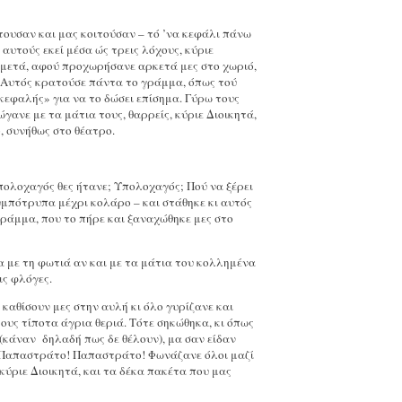
τουσαν και μας κοιτούσαν – τό ’να κεφάλι πάνω
αυτούς εκεί μέσα ώς τρεις λόχους, κύριε
αι μετά, αφού προχωρήσανε αρκετά μες στο χωριό,
 Αυτός κρατούσε πάντα το γράμμα, όπως τού
ικεφαλής» για να το δώσει επίσημα. Γύρω τους
γανε με τα μάτια τους, θαρρείς, κύριε Διοικητά,
, συνήθως στο θέατρο.
πολοχαγός θες ήτανε; Υπολοχαγός; Πού να ξέρει
υμπότρυπα μέχρι κολάρο – και στάθηκε κι αυτός
γράμμα, που το πήρε και ξαναχώθηκε μες στο
 με τη φωτιά αν και με τα μάτια του κολλημένα
ις φλόγες.
καθίσουν μες στην αυλή κι όλο γυρίζανε και
ους τίποτα άγρια θεριά. Τότε σηκώθηκα, κι όπως
ν (κάναν
δηλαδή πως δε θέλουν), μα σαν είδαν
. Παπαστράτο! Παπαστράτο! Φωνάζανε όλοι μαζί
, κύριε Διοικητά, και τα δέκα πακέτα που μας