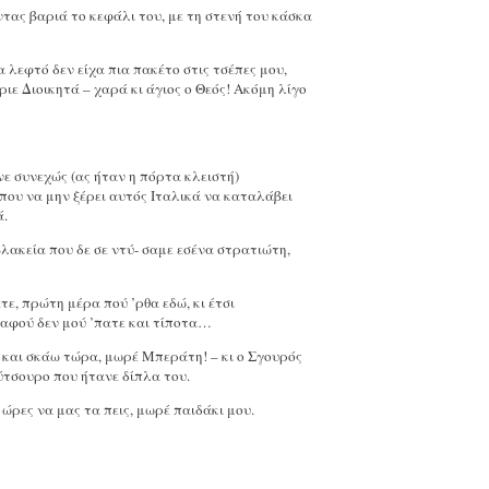
ας βαριά το κεφάλι του, με τη στενή του κάσκα
 λεφτό δεν είχα πια πακέτο στις τσέπες μου,
ιε Διοικητά – χαρά κι άγιος ο Θεός! Ακόμη λίγο
 συνεχώς (ας ήταν η πόρτα κλειστή)
 που να μην ξέρει αυτός Ιταλικά να καταλάβει
ά.
λακεία που δε σε ντύ- σαμε εσένα στρατιώτη,
ε, πρώτη μέρα πού ’ρθα εδώ, κι έτσι
αφού δεν μού ’πατε και τίποτα…
ις και σκάω τώρα, μωρέ Μπεράτη! – κι ο Σγουρός
ύτσουρο που ήτανε δίπλα του.
 ώρες να μας τα πεις, μωρέ παιδάκι μου.