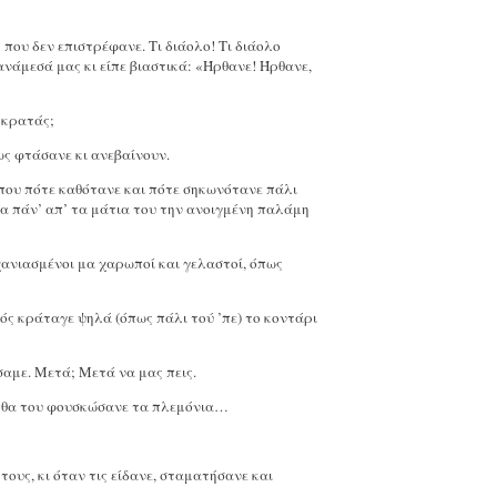
που δεν επιστρέφανε. Τι διάολο! Τι διάολο
ανάμεσά μας κι είπε βιαστικά: «Ήρθανε! Ήρθανε,
 κρατάς;
ως φτάσανε κι ανεβαίνουν.
που πότε καθότανε και πότε σηκωνότανε πάλι
μα πάν’ απ’ τα μάτια του την ανοιγμένη παλάμη
χανιασμένοι μα χαρωποί και γελαστοί, όπως
τός κράταγε ψηλά (όπως πάλι τού ’πε) το κοντάρι
σαμε. Μετά; Μετά να μας πεις.
ω, θα του φουσκώσανε τα πλεμόνια…
τους, κι όταν τις είδανε, σταματήσανε και