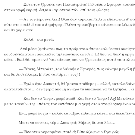
— Ώστε τον ξέρουνε τον Παπαστράτο! Γελούσε ο Σγουρός κουνώντ
στην κορφή κορφή, δεξιά κι αριστερά πάν’ απ’ τους φλόγες.
— Αν τον ξέρουνε λέει! Όλοι σαν κοράκια πέσανε επάνω και σ’ ένα
ούτε στο σακίδιό του ο Δημήτρης. Γλέντι τρικούβερτο κάνανε σου λέω, κύρ
και θα χορεύανε.
— Καλά – και μετά;
Από μέσα (φαίνεται πως τα πράματα κάπου σκαλώσανε) ακούγανε
κουδουνίσματα κι αδιάκοπες τηλεφωνικές κλήσεις. Ε! που να πάρ’ η οργή
κάτι… Εκεί θά ’πρεπε νά ’ναι κάποιος που να ξέρει κάπως αυτά τα ιταλικ
— Ξέρεις, Μπεράτη, τον διέκοψε ο Σγουρός, πως κάναμε μεγάλη β
και δε σε στείλαμε; Ε! που να πάρει η ευχή!
— Εγώ, κύριε Διοικητά, θά ’μουνα πρόθυμος – αλλά, καταλαβαίνετ
ακατατόπιστος… δεν ήξερα ακόμη αν έχω το δικαίωμα να το ζητήσω… κι 
— Και δεν τό ’λεγες, μωρέ παιδί! Και δεν τό ’λεγες! Αχ! Με κάνε
με το τακούνι της μπότας του κοπάνισε μια γερή στο καταφλογισμένο κο
Έλα, μωρέ λοχία – καλός και άξιος είσαι, μα κάνεις και δεκαπέντε
Μα τι να σου πει, κύριε Διοικητά; Μήπως δε στα λέει…
— Είσαστε κουρασμένοι, παιδιά; Είπε άξαφνα ο Σγουρός.