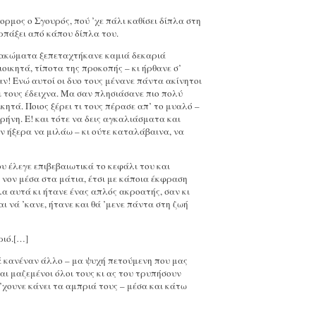
ορμος ο Σγουρός, πού ’χε πάλι καθίσει δίπλα στη
αρπάξει από κάπου δίπλα του.
ρακώματα ξεπεταχτήκανε καμιά δεκαριά
οικητά, τίποτα της προκοπής – κι ήρθανε σ’
ν! Ενώ αυτοί οι δυο τους μένανε πάντα ακίνητοι
ι τους έδειχνα. Μα σαν πλησιάσανε πιο πολύ
κητά. Ποιος ξέρει τι τους πέρασε απ’ το μυαλό –
ρήνη. Ε! και τότε να δεις αγκαλιάσματα και
ν ήξερα να μιλάω – κι ούτε καταλάβαινα, να
υ έλεγε επιβεβαιωτικά το κεφάλι του και
 νον μέσα στα μάτια, έτσι με κάποια έκφραση
όλα αυτά κι ήτανε ένας απλός ακροατής, σαν κι
ι νά ’κανε, ήτανε και θά ’μενε πάντα στη ζωή
ριό.[…]
ενά κανέναν άλλο – μα ψυχή πετούμενη που μας
ναι μαζεμένοι όλοι τους κι ας του τρυπήσουν
 ’χουνε κάνει τα αμπριά τους – μέσα και κάτω