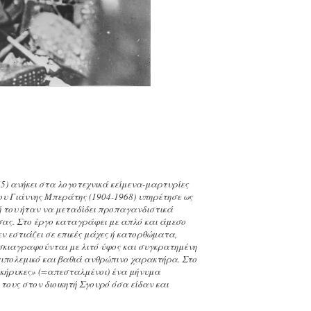
ι
65) ανήκει στα λογοτεχνικά κείμενα-μαρτυρίες
υ Γιάννης Μπεράτης (1904-1968) υπηρέτησε ως
ή του ήταν να μεταδίδει προπαγανδιστικά
σας. Στο έργο καταγράφει με απλό και άμεσο
ν εστιάζει σε επικές μάχες ή κατορθώματα,
 σκιαγραφούνται με λιτό ύφος και συγκρατημένη
ιπολεμικό και βαθιά ανθρώπινο χαρακτήρα. Στο
«κήρυκες» (=απεσταλμένοι) ένα μήνυμα
 τους στον διοικητή Σγουρό όσα είδαν και