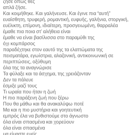
ζήσε όπως θες
απλά ζήσε.
Και κοιμήθηκε. Και γαλήνευσε. Και έγινε πια “αυτή”
ευαίσθητη, τρυφερή, ρομαντική, ευφυής, γαλήνια, στοργική,
ευέλικτη, επίμονη, ιδιαίτερη, προσγειωμένη, θαρραλέα
έμαθε πια ποια στ' αλήθεια είναι
έμαθε να είναι βασίλισσα στο παραμύθι της
όχι κομπάρσος
παραδέχτηκε στον εαυτό της τα ελαττώματα της
πεισματάρα, εγωίστρια, αλαζονική, αντικοινωνική σε
περιπτώσεις, οξύθυμη
όλα της τα αναγνώρισε
Τα φύλαξε και τα άσχημα, της χρειάζονταν
Δεν τα πάλευε
έσμιξε μαζί τους
Τι ωραία που ήταν η ζωή
Η πιο παράξενη ζωή που ξέρω
Που θα μάθω και θα ανακαλύψω ποτέ
Μα και η πιο μυστήρια και γοητευτική
εμπρός έλα να βυθιστούμε στο άγνωστο
όλα είναι σπασμένα και χορεύουν
όλα είναι σπασμένα
μα είμαστε εμείς