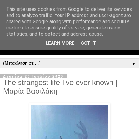
This site uses cookies from Google to deliver its services
and to analyze traffic. Your IP address and user-agent are
shared with Google along with performance and security
metrics to ensure quality of service, generate usage
statistics, and to detect and address abuse.
LEARN MORE
GOT IT
▼
Δευτέρα 20 Ιουλίου 2020
The strangest life I’ve ever known |
Μαρία Βασιλάκη