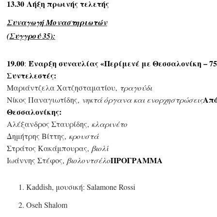
13.30
Λήξη πρωινής τελετής
Συναγωγή Μοναστηριωτών
(Συγγρού 35):
19.00
Έναρξη συναυλίας «Περίμενέ με Θεσσαλονίκη – 75
:
Συντελεστές:
Μαριάντζελα Χατζησταματίου,
τραγούδι
Από
Νίκος Παναγιωτίδης,
νηκτά όργανα και ενορχηστρώσεις
Θεσσαλονίκης:
Αλέξανδρος Σταυρίδης,
κλαρινέτο
Δημήτρης Βίττης,
κρουστά
Στράτος Κακάμπουρας,
βιολί
ΠΡΟΓΡΑΜΜΑ
Ιωάννης Στέφος,
βιολοντσέλο
Kaddish, μουσική: Salamone Rossi
Oseh Shalom