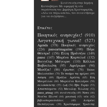
Συνέντευξη στην Ισμήνη
Κατσαβάρου Με αφορμή τη νέα
παράσταση του Δημήτρη Χριστοφορίδη,
«Λέω να πάρω κάκτο», τον συναντήσαμε
για να συζητήσου...
Ετικέτες
Ποιητικές ανησυχίες!
(910)
Λογοτεχνική γωνιά!
(527)
Agenda
(378)
Ποιητικές ανησυχίες
(224)
pauseartmagazine
(190)
Πάμε
Θέατρο!
(156)
Έλλη Πράντζου
(149)
pause
(147)
Μαρίνα Καρτελιά
(132)
Βαγγέλης Μάγειρος
(110)
Κάλλια
Βαβουλιώτη
(95)
Αφιέρωμα
(94)
Μιούζικ!
(86)
έρωτας
(76)
Τάσος
Μαλεσιάδας
(70)
Το ποιήμα της ημέρας
(69)
ποίηση
(69)
Πράξια Αρέστη
(65)
Εύη
Μουρέλλου
(60)
Μαριλένα Κολλάρου
(58)
σελιδοδείκτης
(55)
ζωή
(54)
Έβα Γκρην
(53)
Αποσπάσματα
(52)
Μανώλης Τελώνης
(52)
pause_artmag
(49)
συνέντευξη
(49)
News
(46)
Νινέτα Πλυτά
(44)
μουσική
(43)
νέα
(42)
βιβλιοπαρουσιάσεις
(40)
Ανδρέας
Παπάζογλου
(39)
Χριστόφορος Τριάντης