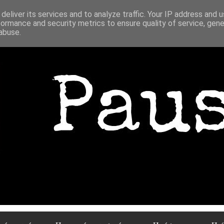
deliver its services and to analyze traffic. Your IP address and 
formance and security metrics to ensure quality of service, gen
abuse.