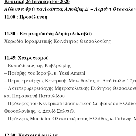
Κυριακή 26 Ιανουαρίου 2020
Αίθουσα Φρίντα Λιάππα, Αποθήκη Δ΄ – Λιμάνι Θεσσαλον
11.00
Προσέλευση
:
11.30
Επιμνημόσυνη Δέηση (Ασκαβά)
:
Χορωδία Ισραηλιτικής Κοινότητας Θεσσαλονίκης
11.45
Χαιρετισμοί
:
– Εκπρόσωπος της Κυβέρνησης
– Πρέσβης του Ισραήλ, κ. Yossi Amrani
– Περιφερειάρχης Κεντρικής Μακεδονίας, κ. Απόστολος Τζι
– Αντιπεριφερειάρχης Μητροπολιτικής Ενότητας Θεσσαλονί
κα. Παρασκευή Πατουλίδου
– Πρόεδρος του Κεντρικού Ισραηλιτικού Συμβουλίου Ελλάδος
Θεσσαλονίκης, κ. Δαυίδ Σαλτιέλ
– Πρόεδρος Μουσείου Ολοκαυτώματος Ελλάδος, κ. Γιάννης
12.30:
Κεντρική ομιλία