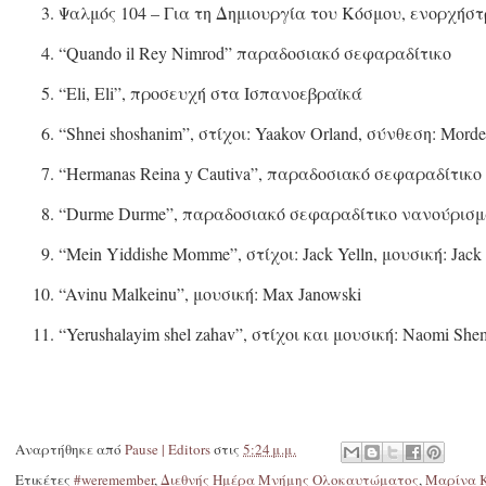
Ψαλμός 104 – Για τη Δημιουργία του Κόσμου, ενορχήστ
“Quando il Rey Nimrod” παραδοσιακό σεφαραδίτικο
“Eli, Eli”, προσευχή στα Ισπανοεβραϊκά
“Shnei shoshanim”, στίχοι: Yaakov Orland, σύνθεση: Morde
“Hermanas Reina y Cautiva”, παραδοσιακό σεφαραδίτικο
“Durme Durme”, παραδοσιακό σεφαραδίτικο νανούρισ
“Mein Yiddishe Momme”, στίχοι: Jack Yelln, μουσική: Jack
“Avinu Malkeinu”, μουσική: Max Janowski
“Yerushalayim shel zahav”, στίχοι και μουσική: Naomi She
Αναρτήθηκε από
Pause | Editors
στις
5:24 μ.μ.
Ετικέτες
#weremember
,
Διεθνής Ημέρα Μνήμης Ολοκαυτώματος
,
Μαρίνα 