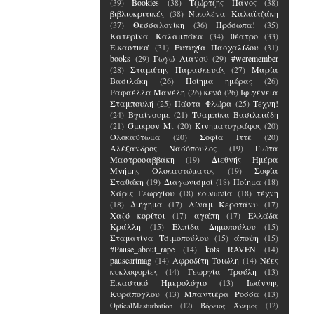
(39)
Bookies
(38)
Τζώρτζης Πάνος
(38)
βιβλιοκριτικές
(38)
Νικολένα Καλαϊτζάκη
(37)
Θεσσαλονίκη
(36)
Πρόσωπα!
(35)
Κατερίνα Καλαμπάκα
(34)
θέατρο
(33)
Εικαστικά
(31)
Ευτυχία Πασχαλίδου
(31)
books
(29)
Γωγώ Λιανού
(29)
#weremember
(28)
Σταμάτης Παρασκευάς
(27)
Μαρία
Βασιλάκη
(26)
Ποίημα ημέρας
(26)
Ραφαέλλα Μανέλη
(26)
κενό
(26)
Ιφιγένεια
Σταμπουλή
(25)
Πάστα Φλώρα
(25)
Τέχνη!
(24)
Βγαίνουμε
(21)
Τσαμπίκα Βασιλειάδη
(21)
Όμικρον Μι
(20)
Κινηματογράφος
(20)
Ολοκαύτωμα
(20)
Σοφία Ιττέ
(20)
Αλέξανδρος Νασόπουλος
(19)
Γιώτα
Μαστροσαββάκη
(19)
Διεθνής Ημέρα
Μνήμης Ολοκαυτώματος
(19)
Σοφία
Σταθάκη
(19)
Διαγωνισμοί
(18)
Ποίημα
(18)
Χάρις Γεωργίου
(18)
κοινωνία
(18)
τέχνη
(18)
Διήγημα
(17)
Λίναμ Κεροτάνυ
(17)
Χαζό κορίτσι
(17)
αγάπη
(17)
Ελλάδα
Κράλλη
(15)
Ελπίδα Δημοπούλου
(15)
Σταματίνα Τσιμοπούλου
(15)
άποψη
(15)
#Pause_about_rape
(14)
kots RAVEN
(14)
pauseartmag
(14)
Αφροδίτη Τσιώλη
(14)
Νέες
κυκλοφορίες
(14)
Γεωργία Τρούλη
(13)
Εικαστικό Ημερολόγιο
(13)
Ιωάννης
Κυράπογλου
(13)
Μπαντιέρα Ροσσα
(13)
OpticalMasturbation
(12)
Βόρειος Άνεμος
(12)