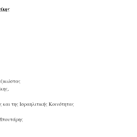
ίκης
τζικώστας
κης,
 και της Ισραηλιτικής Κοινότητας
 Μπουτάρης