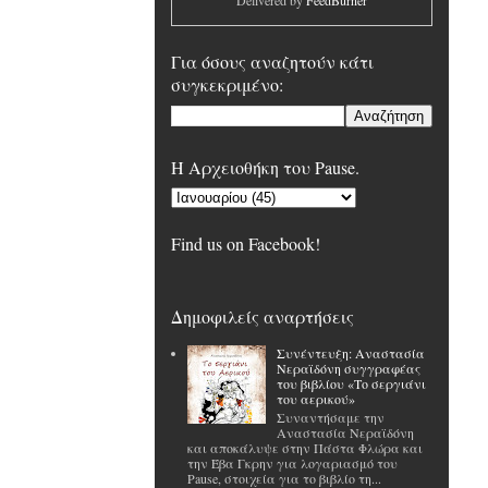
Delivered by
FeedBurner
Για όσους αναζητούν κάτι
συγκεκριμένο:
H Αρχειοθήκη του Pause.
Find us on Facebook!
Δημοφιλείς αναρτήσεις
Συνέντευξη: Αναστασία
Νεραϊδόνη συγγραφέας
του βιβλίου «Το σεργιάνι
του αερικού»
Συναντήσαμε την
Αναστασία Νεραϊδόνη
και αποκάλυψε στην Πάστα Φλώρα και
την Έβα Γκρην για λογαριασμό του
Pause, στοιχεία για το βιβλίο τη...