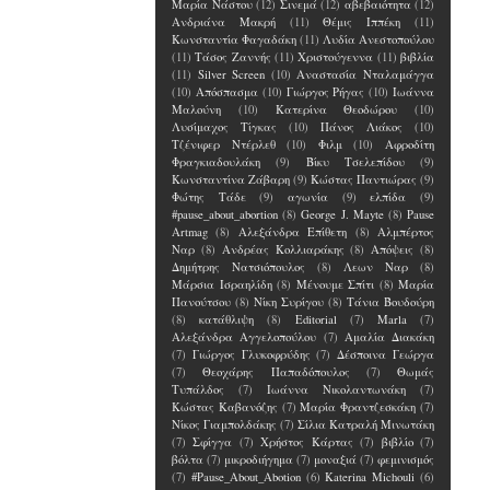
Μαρία Νάστου
(12)
Σινεμά
(12)
αβεβαιότητα
(12)
Ανδριάνα Μακρή
(11)
Θέμις Ιππέκη
(11)
Κωνσταντία Φαγαδάκη
(11)
Λυδία Ανεστοπούλου
(11)
Τάσος Ζαννής
(11)
Χριστούγεννα
(11)
βιβλία
(11)
Silver Screen
(10)
Αναστασία Νταλαμάγγα
(10)
Απόσπασμα
(10)
Γιώργος Ρήγας
(10)
Ιωάννα
Μαλούνη
(10)
Κατερίνα Θεοδώρου
(10)
Λυσίμαχος Τίγκας
(10)
Πάνος Λιάκος
(10)
Τζένιφερ Ντέρλεθ
(10)
Φιλμ
(10)
Αφροδίτη
Φραγκιαδουλάκη
(9)
Βίκυ Τσελεπίδου
(9)
Κωνσταντίνα Ζάβαρη
(9)
Κώστας Παντιώρας
(9)
Φώτης Τάδε
(9)
αγωνία
(9)
ελπίδα
(9)
#pause_about_abortion
(8)
George J. Mayte
(8)
Pause
Artmag
(8)
Αλεξάνδρα Επίθετη
(8)
Αλμπέρτος
Ναρ
(8)
Ανδρέας Κολλιαράκης
(8)
Απόψεις
(8)
Δημήτρης Νατσιόπουλος
(8)
Λεων Ναρ
(8)
Μάρσια Ισραηλίδη
(8)
Μένουμε Σπίτι
(8)
Μαρία
Πανούτσου
(8)
Νίκη Συρίγου
(8)
Τάνια Βουδούρη
(8)
κατάθλιψη
(8)
Editorial
(7)
Marla
(7)
Αλεξάνδρα Αγγελοπούλου
(7)
Αμαλία Διακάκη
(7)
Γιώργος Γλυκοφρύδης
(7)
Δέσποινα Γεώργα
(7)
Θεοχάρης Παπαδόπουλος
(7)
Θωμάς
Τυπάλδος
(7)
Ιωάννα Νικολαντωνάκη
(7)
Κώστας Καβανόζης
(7)
Μαρία Φραντζεσκάκη
(7)
Νίκος Γιαμπολδάκης
(7)
Σίλια Κατραλή Μινωτάκη
(7)
Σφίγγα
(7)
Χρήστος Κάρτας
(7)
βιβλίο
(7)
βόλτα
(7)
μικροδιήγημα
(7)
μοναξιά
(7)
φεμινισμός
(7)
#Pause_About_Abotion
(6)
Katerina Michouli
(6)