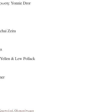
ρωση: Yonnie Dror
chai Zeira
μα
 Yellen & Lew Pollack
mer
Καρτελιά
,
Ολοκαύτωμα