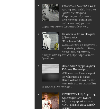
Tακούνια | Χαριτίνη Ξύδη
Αγάπη μου, εχθές ήταν το
βράδυ ανυπόφορο.
Σειρήνες ακούγονταν
από παντού, ο πόλεμος
μαίνεται μαζί με τον
αέρα που χτυπά λυσσασμένος τα ...
Το κύκνειο Άσμα | Θωμάς
Δ.Τυπάλδος
"Ecce homo! Με τη
χλαμύδα του να σέρνεται
στη σκόνη - σκόνη ο ίδιος,
λάσπη από τη λάσπη,
στάχτη από τη στάχτη, θραύσμα από τα
θραύσμα...
Θαλασσινή εξομολόγηση |
Κώστας Παντιώρας
«I’ll never see Piraeus repeat
her white name in water»
Derek Walcott Είμαι αυτός
που μαζεύει τα σκουπίδια
κι αδειάζει τα τασάκ...
ΣΥΝΕΝΤΕΥΞΗ | Δημήτρης
Χριστοφορίδης: Έχουν
λόγο οι αμερικάνοι που
λένε “dying is easy; comedy
is hard”