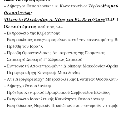
– Δήμαρχος Θεσσαλονίκης, κ. Κωνσταντίνος Ζέρβας
Μνημεί
Θεσσαλονίκης
12.45
(Πλατεία Ελευθερίας, Λ. Νίκης και Ελ. Βενιζέλου):
:
Ολοκαυτώματος
από τους κ.κ.:
– Εκπρόσωπο της Κυβέρνησης
– Εκπροσώπους αναγνωρισμένων κατά τον κανονισμό της Β
– Πρέσβη του Ισραήλ
– Πρέσβη Ομοσπονδιακής Δημοκρατίας της Γερμανίας
– Στρατηγό Διοικητή Γ΄ Σώματος Στρατού
– Συντονιστή Αποκεντρωμένης Διοίκησης Μακεδονίας-Θράκ
– Περιφερειάρχη Κεντρικής Μακεδονίας
– Αντιπεριφερειάρχη Μητροπολιτικής Ενότητας Θεσσαλονί
– Δήμαρχο Θεσσαλονίκης
– Πρόεδρο Κεντρικού Ισραηλιτικού Συμβουλίου Ελλάδος
– Εκπρόσωπο Ισραηλιτικής Κοινότητας Θεσσαλονίκης
– Εκπρόσωπους Νομικών Προσώπων που επιθυμούν να τιμήσ