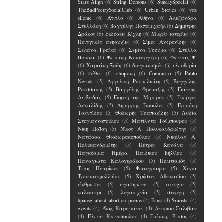
Stars Align
(6)
String Demons
(6)
SundaySpecial
(6)
TheBadPoetrySocialClub
(6)
Urban Stories
(6)
voz
silente
(6)
Άτιτλο
(6)
Αθήνα
(6)
Αλεξάνδρα
Στελλάκη
(6)
Βαγγέλης Παπαμιχαήλ
(6)
Δημήτρης
Δράκος
(6)
Εκδόσεις Κίχλη
(6)
Μικρές ιστορίες
(6)
Ποιτητικές ανησυχίες
(6)
Σίμος Ανδρονίδης
(6)
Σελάνα Γραίκα
(6)
Σεμίνα Τσούμα
(6)
Στέλλα
Βιεννά
(6)
Φωτεινή Κονταργύρη
(6)
Φώντας Φ.
(6)
Χαριτίνη Ξύδη
(6)
διαγωνισμός
(6)
ελευθερία
(6)
πάθος
(6)
υπομονή
(6)
Comrastro
(5)
Pablo
Neruda
(5)
Αγγελική Ρουμελιώτη
(5)
Βαγγέλης
Ρουσσάκης
(5)
Βαγγέλης Φραντζής
(5)
Γιάννης
Λειβαδάς
(5)
Γιορτή της Μητέρας
(5)
Γιώργος
Ασκαλίδης
(5)
Δημήτρης Γκιούλος
(5)
Ερμιόνη
Τσεντίδου
(5)
Θοδωρής Τσαπακίδης
(5)
Λυδία
Στογιαννοπούλου
(5)
Ματίλντα Τούμπουρου
(5)
Νίκη Παΐση
(5)
Νίκος Α. Πολυκανδριώτης
(5)
Νατάσσα Θεοδωρακοπούλου
(5)
Νικόλας Α.
Πολυκανδριώτης
(5)
Πέτρος Κανάνα
(5)
Παγκόσμια Ημέρα Παιδικού Βιβλίου
(5)
Παναγιώτα Καλογεράκου
(5)
Πολιτισμός
(5)
Τίτος Πατρίκιος
(5)
Φωτογραφία
(5)
Χαρά
Τριανταφυλλίδου
(5)
Χρήστος Αθανασίου
(5)
άνθρωπος
(5)
αγαπημένα
(5)
ευτυχία
(5)
καλοκαίρι
(5)
λογοτεχνία
(5)
στοργή
(5)
#pause_about_abortion_poems
(4)
Faust
(4)
Sraosha
(4)
events
(4)
Άκης Καραμάνος
(4)
Άντριου Σάλιβαν
(4)
Έλενα Kτενοπούλου
(4)
Γιάννης Ρίτσος
(4)