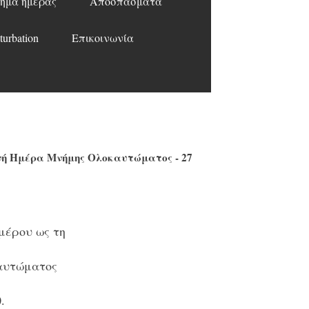
ημα ημέρας
Αποσπάσματα
turbation
Επικοινωνία
νή Ημέρα Μνήμης Ολοκαυτώματος - 27
μέρου ως τη
καυτώματος
.