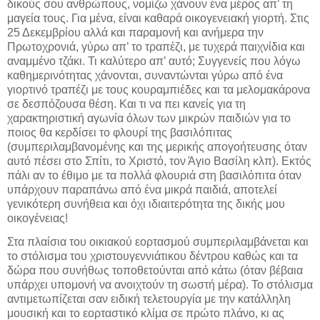
δικούς σου ανθρώπους, νομίζω χάνουν ένα μέρος απ’ τη
μαγεία τους. Για μένα, είναι καθαρά οικογενειακή γιορτή. Στις
25 Δεκεμβρίου αλλά και παραμονή και ανήμερα την
Πρωτοχρονιά, γύρω απ’ το τραπέζι, με τυχερά παιχνίδια και
αναμμένο τζάκι. Τι καλύτερο απ’ αυτό; Συγγενείς που λόγω
καθημερινότητας χάνονται, συναντώνται γύρω από ένα
γιορτινό τραπέζι με τους κουραμπιέδες και τα μελομακάρονα
σε δεσπόζουσα θέση. Και τι να πει κανείς για τη
χαρακτηριστική αγωνία όλων των μικρών παιδιών για το
ποιος θα κερδίσει το φλουρί της βασιλόπιτας
(συμπεριλαμβανομένης και της μερικής απογοήτευσης όταν
αυτό πέσει στο Σπίτι, το Χριστό, τον Άγιο Βασίλη κλπ). Εκτός
πάλι αν το έθιμο με τα πολλά φλουριά στη βασιλόπιτα όταν
υπάρχουν παραπάνω από ένα μικρά παιδιά, αποτελεί
γενικότερη συνήθεια και όχι ιδιαιτερότητα της δικής μου
οικογένειας!
Στα πλαίσια του οικιακού εορτασμού συμπεριλαμβάνεται και
το στόλισμα του χριστουγεννιάτικου δέντρου καθώς και τα
δώρα που συνήθως τοποθετούνται από κάτω (όταν βέβαια
υπάρχει υπομονή να ανοιχτούν τη σωστή μέρα). Το στόλισμα
αντιμετωπίζεται σαν ειδική τελετουργία με την κατάλληλη
μουσική και το εορταστικό κλίμα σε πρώτο πλάνο, κι ας