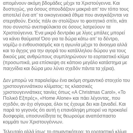
απομένουν ακόμη βδομάδες μέχρι τα Χριστούγεννα. Και
δυστυχώς, για όσους σπουδάζουν μακριά απ’ τον τόπο τους
αποτελεί ένα απ’ τα οικογενειακά έθιμα που αναγκάζονται να
στερηθούν. Εκτός πάλι αν στολίζουν το φοιτητικό σπίτι, κάτι
που συνιστώ ανεπιφύλακτα σε όσους λατρεύουν τα
Χριστούγεννα. Ένα μικρό δεντράκι με λίγες μπάλες μπορεί
να κάνει θαύματα! Όσο για τα δώρα κάτω απ’ το δέντρο,
νομίζω ο ενθουσιασμός και η αγωνία μέχρι το άνοιγμα αλλά
και το άγχος για την αγορά του κατάλληλου δώρου για τους
δικούς μας ανθρώπους συμπληρώνουν το εορταστικό κλίμα
(προσωπικά, μια επίσκεψη σε κάποιο μεγάλο κατάστημα με
παιχνίδια και δώρα μου λύνει σχεδόν πάντα τα χέρια).
Δεν μπορώ να παραλείψω ένα ακόμη σημαντικό στοιχείο του
χριστουγεννιάτικου κλίματος: τις κλασσικές
χριστουγεννιάτικες ταινίες όπως «
A
Christmas
Carol»
, «Το
Πολικό Εξπρές», «
Home
Alone»
και πάει λέγοντας, που
σχεδόν, αν όχι σίγουρα, όλοι τις έχουμε δει και ξαναδεί. Και
παρά το γεγονός ότι αυτή η επανάληψη μπορεί να προκαλεί
δυσφορία, υποσυνείδητα τις θεωρούμε αναπόσπαστο
κομμάτι των Χριστουγέννων.
Τελευταίο αλλά ίσως το σημαντικότερο: το εορταστικό κλίμα