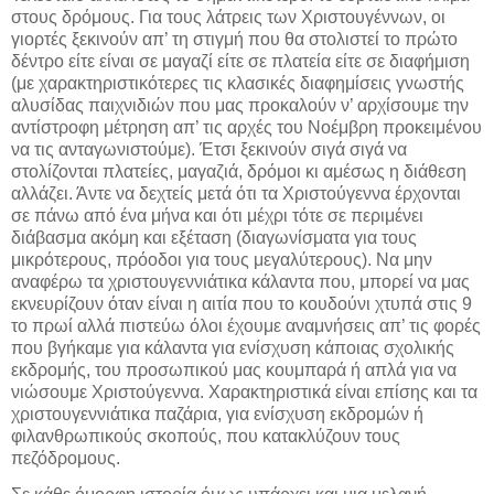
στους δρόμους. Για τους λάτρεις των Χριστουγέννων, οι
γιορτές ξεκινούν απ’ τη στιγμή που θα στολιστεί το πρώτο
δέντρο είτε είναι σε μαγαζί είτε σε πλατεία είτε σε διαφήμιση
(με χαρακτηριστικότερες τις κλασικές διαφημίσεις γνωστής
αλυσίδας παιχνιδιών που μας προκαλούν ν’ αρχίσουμε την
αντίστροφη μέτρηση απ’ τις αρχές του Νοέμβρη προκειμένου
να τις ανταγωνιστούμε). Έτσι ξεκινούν σιγά σιγά να
στολίζονται πλατείες, μαγαζιά, δρόμοι κι αμέσως η διάθεση
αλλάζει. Άντε να δεχτείς μετά ότι τα Χριστούγεννα έρχονται
σε πάνω από ένα μήνα και ότι μέχρι τότε σε περιμένει
διάβασμα ακόμη και εξέταση (διαγωνίσματα για τους
μικρότερους, πρόοδοι για τους μεγαλύτερους). Να μην
αναφέρω τα χριστουγεννιάτικα κάλαντα που, μπορεί να μας
εκνευρίζουν όταν είναι η αιτία που το κουδούνι χτυπά στις 9
το πρωί αλλά πιστεύω όλοι έχουμε αναμνήσεις απ’ τις φορές
που βγήκαμε για κάλαντα για ενίσχυση κάποιας σχολικής
εκδρομής, του προσωπικού μας κουμπαρά ή απλά για να
νιώσουμε Χριστούγεννα. Χαρακτηριστικά είναι επίσης και τα
χριστουγεννιάτικα παζάρια, για ενίσχυση εκδρομών ή
φιλανθρωπικούς σκοπούς, που κατακλύζουν τους
πεζόδρομους.