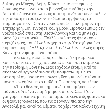
ξυλουργό Μπεχόρ Λεβή. Κάποτε επισκέφθηκε ως
έμπορος ένα εργοστάσιο βιεννέζικης ψάθας στην
Αυστρία, έμεινε έκπληκτος από τη φινέτσα των επίπλων,
την ποιότητα του ξύλου, το δέσιμο της ψάθας, το
ταίριασμά τους. Ε, όταν γύρισε πίσω, έβαλε μπρος την
επιχείρηση. Τον ευνόησε και η μόδα. Προπολεμικώς δεν
νοείτο καλό σπίτι στη Θεσσαλονίκη και να μην έχει
βιεννέζικες καρέκλες. Πολλές απ΄αυτές ήταν τόσο
περιζήτητες, που άλλαξαν χέρια στην Κατοχή για ένα
κομμάτι ψωμί. ΄Αλλαξαν και ξανάλλαξαν πολλές φορές.
Σαν χαρτονόμισμα ένα πράμα…
»Κι εσείς, καλή ώρα, σε βιεννέζικη καρέκλα
κάθεστε, αν δεν το έχετε προσέξει, και σε τι καρέκλα,
την περίφημη Τόνετ 14. Μας ερχόταν έτοιμη από το
αυστριακό εργοστάσιο σε έξι κομμάτια, εμείς τα
συναρμολογούσαμε στη σωστή θέση κι εδώ φτιάναμε
μόνο το στεφάνι με το ψαθάκι. Το κάθισμα, που λέμε…
»Τι τα θέλετε, οι σημερινές απομιμήσεις δεν
πιάνουν ούτε έναν παρά μπροστά τους. Ξεφτίζουν
γρήγορα, τρυπάνε με το παραμικρό, λένε πως φταίνε και
οι ψάθινες κλωστές, που τις φέρνουν πια από την
Ανατολή, μα, κακά τα ψέματα, το χέρι του καλού τεχνίτη