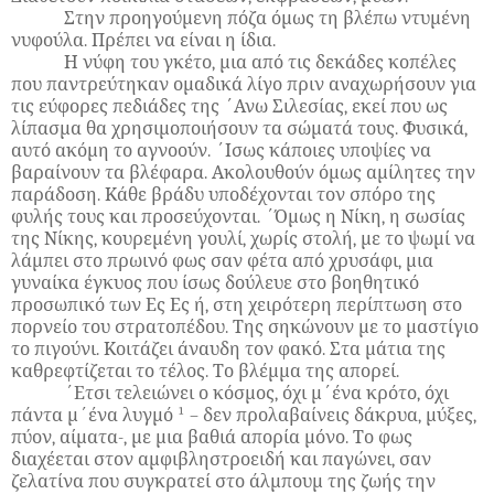
Στην προηγούμενη πόζα όμως τη βλέπω ντυμένη
νυφούλα. Πρέπει να είναι η ίδια.
Η νύφη του γκέτο, μια από τις δεκάδες κοπέλες
που παντρεύτηκαν ομαδικά λίγο πριν αναχωρήσουν για
τις εύφορες πεδιάδες της ΄Ανω Σιλεσίας, εκεί που ως
λίπασμα θα χρησιμοποιήσουν τα σώματά τους. Φυσικά,
αυτό ακόμη το αγνοούν. ΄Ισως κάποιες υποψίες να
βαραίνουν τα βλέφαρα. Ακολουθούν όμως αμίλητες την
παράδοση. Κάθε βράδυ υποδέχονται τον σπόρο της
φυλής τους και προσεύχονται. ΄Όμως η Νίκη, η σωσίας
της Νίκης, κουρεμένη γουλί, χωρίς στολή, με το ψωμί να
λάμπει στο πρωινό φως σαν φέτα από χρυσάφι, μια
γυναίκα έγκυος που ίσως δούλευε στο βοηθητικό
προσωπικό των Ες Ες ή, στη χειρότερη περίπτωση στο
πορνείο του στρατοπέδου. Της σηκώνουν με το μαστίγιο
το πιγούνι. Κοιτάζει άναυδη τον φακό. Στα μάτια της
καθρεφτίζεται το τέλος. Το βλέμμα της απορεί.
΄Ετσι τελειώνει ο κόσμος, όχι μ΄ένα κρότο, όχι
πάντα μ΄ένα λυγμό ¹ – δεν προλαβαίνεις δάκρυα, μύξες,
πύον, αίματα-, με μια βαθιά απορία μόνο. Το φως
διαχέεται στον αμφιβληστροειδή και παγώνει, σαν
ζελατίνα που συγκρατεί στο άλμπουμ της ζωής την