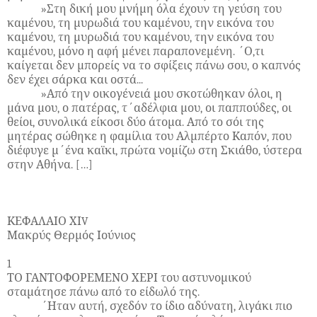
»Στη δική μου μνήμη όλα έχουν τη γεύση του
καμένου, τη μυρωδιά του καμένου, την εικόνα του
καμένου, τη μυρωδιά του καμένου, την εικόνα του
καμένου, μόνο η αφή μένει παραπονεμένη. ΄Ο,τι
καίγεται δεν μπορείς να το σφίξεις πάνω σου, ο καπνός
δεν έχει σάρκα και οστά...
»Από την οικογένειά μου σκοτώθηκαν όλοι, η
μάνα μου, ο πατέρας, τ΄αδέλφια μου, οι παππούδες, οι
θείοι, συνολικά είκοσι δύο άτομα. Από το σόι της
μητέρας σώθηκε η φαμίλια του Αλμπέρτο Καπόν, που
διέφυγε μ΄ένα καϊκι, πρώτα νομίζω στη Σκιάθο, ύστερα
στην Αθήνα. […]
ΚΕΦΑΛΑΙΟ ΧΙ
V
Μακρύς Θερμός Ιούνιος
1
ΤΟ ΓΑΝΤΟΦΟΡΕΜΕΝΟ ΧΕΡΙ του αστυνομικού
σταμάτησε πάνω από το είδωλό της.
΄Ηταν αυτή, σχεδόν το ίδιο αδύνατη, λιγάκι πιο