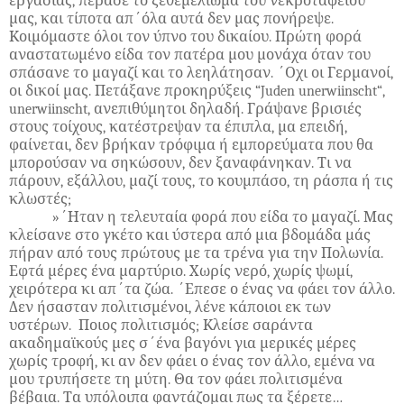
εργασίας, πέρασε το ξεθεμελίωμα του νεκροταφείου
μας, και τίποτα απ΄όλα αυτά δεν μας πονήρεψε.
Κοιμόμαστε όλοι τον ύπνο του δικαίου. Πρώτη φορά
αναστατωμένο είδα τον πατέρα μου μονάχα όταν του
σπάσανε το μαγαζί και το λεηλάτησαν. ΄Οχι οι Γερμανοί,
οι δικοί μας. Πετάξανε προκηρύξεις “
Juden
unerwiinscht
“
,
unerwiinscht
, ανεπιθύμητοι δηλαδή. Γράψανε βρισιές
στους τοίχους, κατέστρεψαν τα έπιπλα, μα επειδή,
φαίνεται, δεν βρήκαν τρόφιμα ή εμπορεύματα που θα
μπορούσαν να σηκώσουν, δεν ξαναφάνηκαν. Τι να
πάρουν, εξάλλου, μαζί τους, το κουμπάσο, τη ράσπα ή τις
κλωστές;
»΄Ηταν η τελευταία φορά που είδα το μαγαζί. Μας
κλείσανε στο γκέτο και ύστερα από μια βδομάδα μάς
πήραν από τους πρώτους με τα τρένα για την Πολωνία.
Εφτά μέρες ένα μαρτύριο. Χωρίς νερό, χωρίς ψωμί,
χειρότερα κι απ΄τα ζώα. ΄Επεσε ο ένας να φάει τον άλλο.
Δεν ήσασταν πολιτισμένοι, λένε κάποιοι εκ των
υστέρων. Ποιος πολιτισμός; Κλείσε σαράντα
ακαδημαϊκούς μες σ΄ένα βαγόνι για μερικές μέρες
χωρίς τροφή, κι αν δεν φάει ο ένας τον άλλο, εμένα να
μου τρυπήσετε τη μύτη. Θα τον φάει πολιτισμένα
βέβαια. Τα υπόλοιπα φαντάζομαι πως τα ξέρετε…