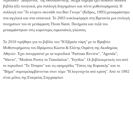
περιοδικό "Διαγώνιος" της Θεσσαλονίκης. Μέχρι σήμερα έχει εκδώσει δώδεκα
βιβλία (έξι ποιητικά, μία συλλογή διηγημάτων και πέντε μυθιστορήματα). Η
συλλογή του "Το κίτρινο σκοτάδι του Βαν Γκογκ" (Κέδρος, 1995) μεταφράστηκε
στα αγγλικά και στα ισπανικά. Το 2003 κυκλοφόρησε στη Βρετανία μια επιλογή
ποιημάτων του σε μετάφραση Thom Nairn. Ποιήματα και πεζά του
μεταφράστηκαν στις κυριότερες ευρωπαϊκές γλώσσες.
Το 2010 τιμήθηκε για το βιβλίο του "Η Εβραία νύφη" με το Βραβείο
Μυθιστορήματος του Ιδρύματος Κώστα & Ελένης Ουράνη της Ακαδημίας
Αθηνών. Έχει συνεργαστεί με τα περιοδικά "Partisan Review", "Agenda",
"Waves", "Modern Poetry in Translation", "Erythia". Οι βιβλιοκριτικές του από
το περιοδικό "Το Τέταρτο" και τις εφημερίδες "Τύπος της Κυριακής" και το
"Βήμα" συμπεριλαμβάνονται στον τόμο "Η λογοτεχνία υπό κρίση". Από το 1992
είναι μέλος της Εταιρείας Συγγραφέων.