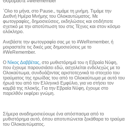
Θυμόμαστε #weremember
΄Ολο το μήνα, στο Pause., τιμάμε τη μνήμη. Τιμάμε την
Διεθνή Ημέρα Μνήμης του Ολοκαυτώματος. Με
φωτογραφίες, δημοσιεύσεις, εκδηλώσεις και οτιδήποτε
σχετικό με την αποτύπωση του στις Τέχνες και στον κόσμο
ολόκληρο.
Ανεβάστε την φωτογραφία σας με το #WeRemember, ή
μοιραστείτε τις δικές μας δημοσιεύσεις με το
#WeRemember.
Ο
Νίκος Δαββέτας,
στο μυθιστόρημά του η Εβραία Νύφη,
που έχουμε παρουσιάσει εδώ, ασχολείται ενδελεχώς με το
Ολοκαύτωμα, συνδυάζοντας αριστοτεχνικά το στοιχείο του
τραύματος της ηρωίδας του από το Ολοκαύτωμα με αυτό του
ήρωά του από τον Ελληνικό Εμφύλιο, για να στήσει τον
καμβά της πλοκής. Για την Εβραία Νύφη, έχουμε στο
παρελθόν εκφέρει γνώμη.
Σήμερα αναδημοσιεύουμε ένα απόσπασμα από το
μυθιστόρημα αυτό, όπου αποτυπώνεται ξεκάθαρα το τραύμα
του Ολοκαυτώματος.