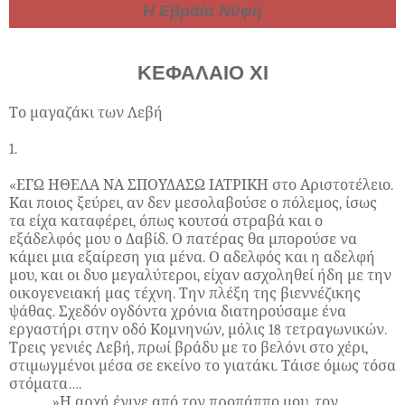
Η Εβραία Νύφη
ΚΕΦΑΛΑΙΟ ΧΙ
Το μαγαζάκι των Λεβή
1.
«ΕΓΩ ΗΘΕΛΑ ΝΑ ΣΠΟΥΔΑΣΩ ΙΑΤΡΙΚΗ στο Αριστοτέλειο.
Και ποιος ξεύρει, αν δεν μεσολαβούσε ο πόλεμος, ίσως
τα είχα καταφέρει, όπως κουτσά στραβά και ο
εξάδελφός μου ο Δαβίδ. Ο πατέρας θα μπορούσε να
κάμει μια εξαίρεση για μένα. Ο αδελφός και η αδελφή
μου, και οι δυο μεγαλύτεροι, είχαν ασχοληθεί ήδη με την
οικογενειακή μας τέχνη. Την πλέξη της βιεννέζικης
ψάθας. Σχεδόν ογδόντα χρόνια διατηρούσαμε ένα
εργαστήρι στην οδό Κομνηνών, μόλις 18 τετραγωνικών.
Τρεις γενιές Λεβή, πρωί βράδυ με το βελόνι στο χέρι,
στιμωγμένοι μέσα σε εκείνο το γιατάκι. Τάισε όμως τόσα
στόματα….
»Η αρχή έγινε από τον προπάππο μου, τον