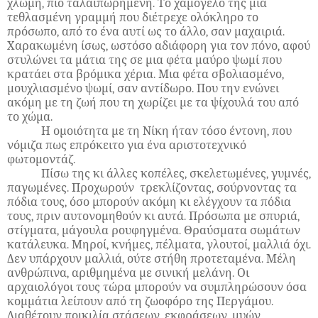
χλωμή, πιο ταλαιπωρημένη. Το χαμόγελό της μια
τεθλασμένη γραμμή που διέτρεχε ολόκληρο το
πρόσωπο, από το ένα αυτί ως το άλλο, σαν μαχαιριά.
Χαρακωμένη ίσως, ωστόσο αδιάφορη για τον πόνο, αφού
στυλώνει τα μάτια της σε μια φέτα μαύρο ψωμί που
κρατάει στα βρόμικα χέρια. Μια φέτα σβολιασμένο,
μουχλιασμένο ψωμί, σαν αντίδωρο. Που την ενώνει
ακόμη με τη ζωή που τη χωρίζει με τα ψίχουλά του από
το χώμα.
Η ομοιότητα με τη Νίκη ήταν τόσο έντονη, που
νόμιζα πως επρόκειτο για ένα αριστοτεχνικό
φωτομοντάζ.
Πίσω της κι άλλες κοπέλες, σκελετωμένες, γυμνές,
παγωμένες. Προχωρούν τρεκλίζοντας, σούρνοντας τα
πόδια τους, όσο μπορούν ακόμη κι ελέγχουν τα πόδια
τους, πριν αυτονομηθούν κι αυτά. Πρόσωπα με σπυριά,
στίγματα, μάγουλα ρουφηγμένα. Θραύσματα σωμάτων
κατάλευκα. Μηροί, κνήμες, πέλματα, γλουτοί, μαλλιά όχι.
Δεν υπάρχουν μαλλιά, ούτε στήθη προτεταμένα. Μέλη
ανθρώπινα, αριθμημένα με σινική μελάνη. Οι
αρχαιολόγοι τους τώρα μπορούν να συμπληρώσουν όσα
κομμάτια λείπουν από τη ζωοφόρο της Περγάμου.
Διαθέτουν ποικιλία στάσεων, εκφράσεων, μυών.