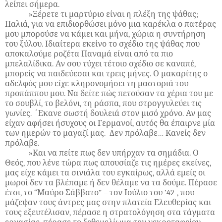
λείπει σήμερα.
»Ξέρετε τι μαρτύριο είναι η πλέξη της ψάθας;
Παλιά, για να επιδιορθώσει μόνο μια καρέκλα ο πατέρας
μου μπορούσε να κάμει και μήνα, χώρια η συντήρηση
του ξύλου. Ιδιαίτερα εκείνο το σχέδιο της ψάθας που
αποκαλούμε ροζέτα Παναμά είναι από τα πιο
μπελαλίδικα. Αν σου τύχει τέτοιο σχέδιο σε καναπέ,
μπορείς να παιδεύεσαι και τρεις μήνες. Ο μακαρίτης ο
αδελφός μου είχε κληρονομήσει τη μαστοριά του
προπάππου μου. Να δείτε πώς πετούσαν τα χέρια του με
το σουβλί, το βελόνι, τη ράσπα, που στρογγυλεύει τις
γωνίες. ΄Εκανε σωστή δουλειά στον μισό χρόνο. Αν μας
είχαν αφήσει ήσυχους οι Γερμανοί, αυτός θα έπαιρνε μία
των ημερών το μαγαζί μας. Δεν πρόλαβε… Κανείς δεν
πρόλαβε.
»Και να πείτε πως δεν υπήρχαν τα σημάδια. Ο
Θεός, που λένε τώρα πως απουσίαζε τις ημέρες εκείνες,
μας είχε κάμει τα σινιάλα του εγκαίρως, αλλά εμείς οι
μωροί δεν τα βλέπαμε ή δεν θέλαμε να τα δούμε. Πέρασε
έτσι, το “Μαύρο Σάββατο” – τον Ιούλιο του ’42-, που
μάζεψαν τους άντρες μας στην πλατεία Ελευθερίας και
τους εξευτέλισαν, πέρασε η στρατολόγηση στα τάγματα