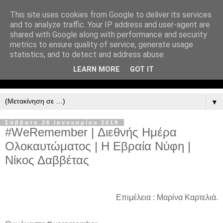
This site uses cookies from Google to deliver its services
and to analyze traffic. Your IP address and user-agent are
shared with Google along with performance and security
metrics to ensure quality of service, generate usage
statistics, and to detect and address abuse.
LEARN MORE
GOT IT
▼
Σάββατο 26 Ιανουαρίου 2019
#WeRemember | Διεθνής Ημέρα
Ολοκαυτώματος | Η Εβραία Νύφη |
Νίκος Δαββέτας
Eπιμέλεια : Μαρίνα Καρτελιά.