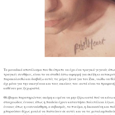
Το μοναδικό αποτέλεσμα που θα έπρεπε να έχει ένα τραγικό γεγονός όπως
τραγικές συνθήκες, είναι το να σταθεί έστω αφορμή για σκέψη κι αυτοκρ
παρακολουθώ και διαβάζω αυτές τις μέρες ξανά για τον Ζακ, νιώθω να θλίβ
όχι μόνο για την οικογένεια και τους οικείους του -αυτά είναι τα προφαν
καθέναν μας ξεχωριστά.
Θλίβομαι παρατηρώντας ακόμη κι εμένα να μην ξέρω κατά πού να κάνω κ
στοιχειώδεις έννοιες όπως η παιδεία έχουν καταντήσει πολυτέλεια λίγων.
έννοιες όπως η ενσυναίσθηση, ο σεβασμός, το πνεύμα, η δικαιοσύνη και π
μπορούσαν δίχως μυαλά να πιστεύουν σε αυτές και να τις μεταλαμπαδεύ