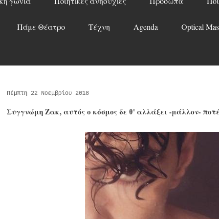
κή γωνιά
Ποιητικές ανησυχίες
Πρόσωπα
Ποί
Πάμε Θέατρο
Τέχνη
Agenda
Optical Mas
Πέμπτη 22 Νοεμβρίου 2018
Συγγνώμη Ζακ, αυτός ο κόσμος δε θ' αλλάξει -μάλλον- ποτ