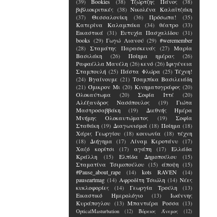
(39)
Bookies
(38)
Τζώρτζης Πάνος
(38)
βιβλιοκριτικές
(38)
Νικολένα Καλαϊτζάκη
(37)
Θεσσαλονίκη
(36)
Πρόσωπα!
(35)
Κατερίνα Καλαμπάκα
(34)
θέατρο
(33)
Εικαστικά
(31)
Ευτυχία Πασχαλίδου
(31)
books
(29)
Γωγώ Λιανού
(29)
#weremember
(28)
Σταμάτης Παρασκευάς
(27)
Μαρία
Βασιλάκη
(26)
Ποίημα ημέρας
(26)
Ραφαέλλα Μανέλη
(26)
κενό
(26)
Ιφιγένεια
Σταμπουλή
(25)
Πάστα Φλώρα
(25)
Τέχνη!
(24)
Βγαίνουμε
(21)
Τσαμπίκα Βασιλειάδη
(21)
Όμικρον Μι
(20)
Κινηματογράφος
(20)
Ολοκαύτωμα
(20)
Σοφία Ιττέ
(20)
Αλέξανδρος Νασόπουλος
(19)
Γιώτα
Μαστροσαββάκη
(19)
Διεθνής Ημέρα
Μνήμης Ολοκαυτώματος
(19)
Σοφία
Σταθάκη
(19)
Διαγωνισμοί
(18)
Ποίημα
(18)
Χάρις Γεωργίου
(18)
κοινωνία
(18)
τέχνη
(18)
Διήγημα
(17)
Λίναμ Κεροτάνυ
(17)
Χαζό κορίτσι
(17)
αγάπη
(17)
Ελλάδα
Κράλλη
(15)
Ελπίδα Δημοπούλου
(15)
Σταματίνα Τσιμοπούλου
(15)
άποψη
(15)
#Pause_about_rape
(14)
kots RAVEN
(14)
pauseartmag
(14)
Αφροδίτη Τσιώλη
(14)
Νέες
κυκλοφορίες
(14)
Γεωργία Τρούλη
(13)
Εικαστικό Ημερολόγιο
(13)
Ιωάννης
Κυράπογλου
(13)
Μπαντιέρα Ροσσα
(13)
OpticalMasturbation
(12)
Βόρειος Άνεμος
(12)