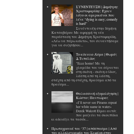
ΣΥΝΕΝΤΕΥΞΗ | Δημήτρης
Χριστοφορίδης: Έχουν
λόγο οι αμερικάνοι που
λένε “dying is easy; comedy
is hard”
Συνέντευξη στην Ισμήνη
Κατσαβάρου Με αφορμή τη νέα
παράσταση του Δημήτρη Χριστοφορίδη,
«Λέω να πάρω κάκτο», τον συναντήσαμε
για να συζητήσου...
Το κύκνειο Άσμα | Θωμάς
Δ.Τυπάλδος
"Ecce homo! Με τη
χλαμύδα του να σέρνεται
στη σκόνη - σκόνη ο ίδιος,
λάσπη από τη λάσπη,
στάχτη από τη στάχτη, θραύσμα από τα
θραύσμα...
Θαλασσινή εξομολόγηση |
Κώστας Παντιώρας
«I’ll never see Piraeus repeat
her white name in water»
Derek Walcott Είμαι αυτός
που μαζεύει τα σκουπίδια
κι αδειάζει τα τασάκ...
Πρωτοχρονιά του ‘37 | απόσπασμα | Από
την αλληλογραφία του Σεφέρη στην