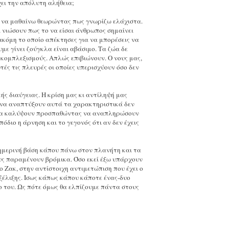
ει την απόλυτη αλήθεια;
ς να μαθαίνω θεωρώντας πως γνωρίζω ελάχιστα.
νιώσουν πως το να είσαι άνθρωπος σημαίνει
 ακόμη το οποίο απέκτησες για να μπορέσεις να
με γίνει ζούγκλα είναι αβάσιμο. Τα ζώα δε
 κομπλεξισμούς. Απλώς επιβιώνουν. Ο νους μας,
τές τις πλευρές οι οποίες υπερισχύουν όσο δεν
ής διαύγειας. Η κρίση μας κι αντίληψή μας
α να αναπτύξουν αυτά τα χαρακτηριστικά δεν
ο να καλύψουν προσπαθώντας να αναπληρώσουν
διο η άρνηση και το γεγονός ότι αν δεν έχεις
καθημερινή βάση κάπου πάνω στον πλανήτη και τα
ους παραμένουν βρόμικα. Όσο εκεί έξω υπάρχουν
 Ζακ, στην αντίστοιχη αντιμετώπιση που έχει ο
εξέλιξης. Ίσως κάπως κάπου κάποτε ένας-δυο
ο του. Ως πότε όμως θα ελπίζουμε πάντα στους