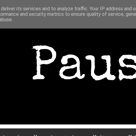
deliver its services and to analyze traffic. Your IP address and 
formance and security metrics to ensure quality of service, gen
abuse.