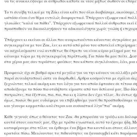
να τις ανακαλύψουμε οι άνθρωποι κάποτε εκ νέου μήπως σωθούν οι επόμεν
Το τι συνέβη τελικά με τη Ζάκι είναι κάτι που όλοι διαβάσαμε, ακούσαμ
ωστόσο είναι ένα θέμα εντελώς διαφορετικό. Υπάρχουν εξωφρενικά πολλο
γλοιώδες “καλά να πάθει”. Υπάρχουν εξωφρενικά πολλοί άνθρωποι εκεί έ
προσπαθούν να δικαιολογήσουν τα αδικαιολόγητα χωρίς γνώση ή επιχει
Υπάρχουν κι εκείνοι οι άλλοι που αναρωτιούνται κάνοντας συγκρίσεις μ
συγκεκριμένα με τον Ζακ, λες κι αυτό από μόνο του αποτελεί επιχείρημα
να ασχολούμαστε ενώ αντιθέτως θα έπρεπε να είναι κύριο μέλημά μας το
κάνουμε τώρα με τη συγκεκριμένη περίπτωση. Για πόσο θα μου πείτε. Δυ
στα χέρια μας σαν τεράστιες φούσκες που κάποτε συγκλόνισαν, λέει, μια
Προφανώς όχι σε βαθμό αρκετά μεγάλο για να την κάνουν να αλλάξει ρότ
παρά συνειδητοποιεί ώστε να διορθωθεί. Άρθρα κοσμούνται με σχόλια άκ
ξεχνώντας τελικά ακόμη και τον λόγο για τον οποίο έφτασαν σε τέτοιο σημ
αποδείξουμε το πόσο πιο οτιδήποτε είμαστε από τον διπλανό μας. Πιο δίκα
πατριώτες, πιο έξυπνοι, πιο, πιο, πιο κι η λίστα δεν έχει τέλος. Αν όντως
όμως, ποσώς θα μας ενδιέφερε να επιβληθούμε γιατί θα προσπαθούσαμε 
και γίνουμε κομματάκι καλύτεροι και ουσιαστικά λίγο“πιο” ακόμη.
Κάθε γεγονός όπως ο θάνατος του Ζακ -θα μπορούσα να γράψω και δολοφο
κοντά στους εαυτούς μας. Όχι με τρόπο εγωιστικό, αυτό το έχουμε ήδη. 
καταφέρουμε στο τέλος να έρθουμε ένα βήμα πιο κοντά και στους άλλους 
κρατάνε πίσω. Μειώνοντας τις πιθανότητες να ξανασυμβεί κάτι παρόμοιο 