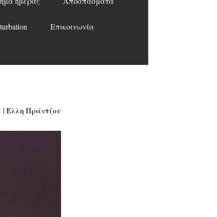
ημα ημέρας
Αποσπάσματα
turbation
Επικοινωνία
έ | Έλλη Πράντζου