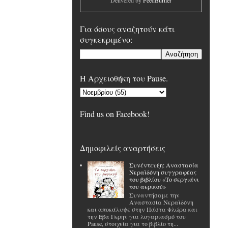
Delivered by
FeedBurner
Για όσους αναζητούν κάτι
συγκεκριμένο:
H Αρχειοθήκη του Pause.
Find us on Facebook!
Δημοφιλείς αναρτήσεις
Συνέντευξη: Αναστασία
Νεραϊδόνη συγγραφέας
του βιβλίου «Το σεργιάνι
του αερικού»
Συναντήσαμε την
Αναστασία Νεραϊδόνη
και αποκάλυψε στην Πάστα Φλώρα και
την Έβα Γκρην για λογαριασμό του
Pause, στοιχεία για το βιβλίο τη...