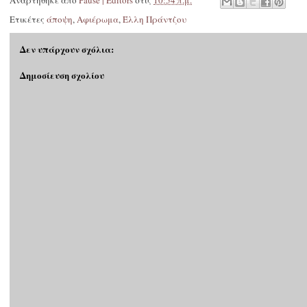
Αναρτήθηκε από
Pause | Editors
στις
10:54 π.μ.
Ετικέτες
άποψη
,
Αφιέρωμα
,
Έλλη Πράντζου
Δεν υπάρχουν σχόλια:
Δημοσίευση σχολίου