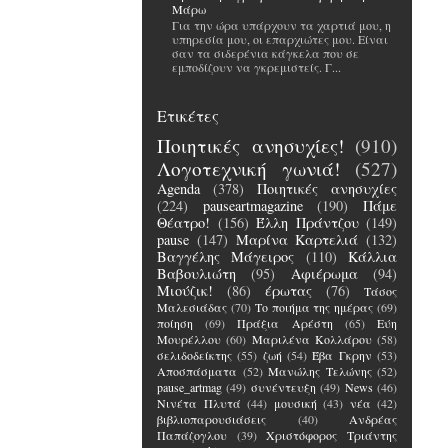
Μάρω
Για την ώρα υπάρχουν τα χαρτιά μου, η
υπηρεσία μου, οι επαρχιώτες μου. Είναι
σαν τα σιδερένια κάγκελα που σε
εμποδίζουν να γκρεμιστείς. Γ...
Ετικέτες
Ποιητικές ανησυχίες!
(910)
Λογοτεχνική γωνιά!
(527)
Agenda
(378)
Ποιητικές ανησυχίες
(224)
pauseartmagazine
(190)
Πάμε
Θέατρο!
(156)
Έλλη Πράντζου
(149)
pause
(147)
Μαρίνα Καρτελιά
(132)
Βαγγέλης Μάγειρος
(110)
Κάλλια
Βαβουλιώτη
(95)
Αφιέρωμα
(94)
Μιούζικ!
(86)
έρωτας
(76)
Τάσος
Μαλεσιάδας
(70)
Το ποιήμα της ημέρας
(69)
ποίηση
(69)
Πράξια Αρέστη
(65)
Εύη
Μουρέλλου
(60)
Μαριλένα Κολλάρου
(58)
σελιδοδείκτης
(55)
ζωή
(54)
Έβα Γκρην
(53)
Αποσπάσματα
(52)
Μανώλης Τελώνης
(52)
pause_artmag
(49)
συνέντευξη
(49)
News
(46)
Νινέτα Πλυτά
(44)
μουσική
(43)
νέα
(42)
βιβλιοπαρουσιάσεις
(40)
Ανδρέας
Παπάζογλου
(39)
Χριστόφορος Τριάντης