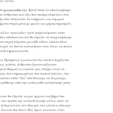
ες γενιές.
ε, πληροφορηθήκαμε. Κατά πόσο το αξιολογήσαμε
ί άνθρωποι εκεί έξω που ακόμη επιμένουν στο
ξω που παίζοντάς το ειδήμονες και τιμωροί
ρήματα παρά μόνο με φωνές και χαρακτηρισμούς.
ε άλλες τραγωδίες γιατί ασχολούμαστε τόσο
 που αποδεικνύει ότι θα έπρεπε να σταματήσουμε
 να ασχολούμαστε με κάθε είδους αδικία όπως
στυχώς τα πάντα καταλήγουν στο τέλος να σκάνε
 ολόκληρη κοινωνία.
α. Προφανώς η κοινωνία πιο εύκολα διχάζεται
ρως χυδαία, άνθρωποι ξεκατινιάζονται
είο θαρρείς κι ο μόνος μας στόχος είναι να
ιοι, πιο ενημερωμένοι, πιο σωστοί πολίτες, πιο
 ήμασταν τόσο “πιο” όσο θέλουμε να δείχνουμε,
να μάθουμε από την ουσία κάθε κατάστασης μπας
νία- θα έπρεπε να μας φέρνει ένα βήμα πιο
Με τον τρόπο της αυτοεπίγνωσης ούτως ώστε να
ξεπερνώντας τον ίδιο μας τον εαυτό κι όσα μας
όλο και πιο πολύ. Πώς όμως να κάνεις έναν