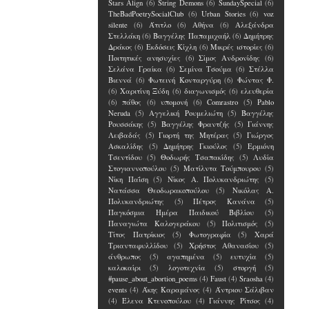
Stars Align
(6)
String Demons
(6)
SundaySpecial
(6)
TheBadPoetrySocialClub
(6)
Urban Stories
(6)
voz
silente
(6)
Άτιτλο
(6)
Αθήνα
(6)
Αλεξάνδρα
Στελλάκη
(6)
Βαγγέλης Παπαμιχαήλ
(6)
Δημήτρης
Δράκος
(6)
Εκδόσεις Κίχλη
(6)
Μικρές ιστορίες
(6)
Ποιτητικές ανησυχίες
(6)
Σίμος Ανδρονίδης
(6)
Σελάνα Γραίκα
(6)
Σεμίνα Τσούμα
(6)
Στέλλα
Βιεννά
(6)
Φωτεινή Κονταργύρη
(6)
Φώντας Φ.
(6)
Χαριτίνη Ξύδη
(6)
διαγωνισμός
(6)
ελευθερία
(6)
πάθος
(6)
υπομονή
(6)
Comrastro
(5)
Pablo
Neruda
(5)
Αγγελική Ρουμελιώτη
(5)
Βαγγέλης
Ρουσσάκης
(5)
Βαγγέλης Φραντζής
(5)
Γιάννης
Λειβαδάς
(5)
Γιορτή της Μητέρας
(5)
Γιώργος
Ασκαλίδης
(5)
Δημήτρης Γκιούλος
(5)
Ερμιόνη
Τσεντίδου
(5)
Θοδωρής Τσαπακίδης
(5)
Λυδία
Στογιαννοπούλου
(5)
Ματίλντα Τούμπουρου
(5)
Νίκη Παΐση
(5)
Νίκος Α. Πολυκανδριώτης
(5)
Νατάσσα Θεοδωρακοπούλου
(5)
Νικόλας Α.
Πολυκανδριώτης
(5)
Πέτρος Κανάνα
(5)
Παγκόσμια Ημέρα Παιδικού Βιβλίου
(5)
Παναγιώτα Καλογεράκου
(5)
Πολιτισμός
(5)
Τίτος Πατρίκιος
(5)
Φωτογραφία
(5)
Χαρά
Τριανταφυλλίδου
(5)
Χρήστος Αθανασίου
(5)
άνθρωπος
(5)
αγαπημένα
(5)
ευτυχία
(5)
καλοκαίρι
(5)
λογοτεχνία
(5)
στοργή
(5)
#pause_about_abortion_poems
(4)
Faust
(4)
Sraosha
(4)
events
(4)
Άκης Καραμάνος
(4)
Άντριου Σάλιβαν
(4)
Έλενα Kτενοπούλου
(4)
Γιάννης Ρίτσος
(4)