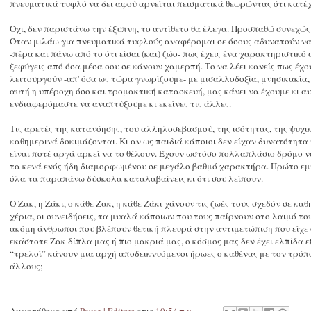
πνευματικά τυφλό να δει αφού αρνείται πεισματικά θεωρώντας ότι κατέχ
Όχι, δεν παριστάνω την έξυπνη, το αντίθετο θα έλεγα. Προσπαθώ συνεχώ
Όταν μιλάω για πνευματικά τυφλούς αναφέρομαι σε όσους αδυνατούν να 
-πέρα και πάνω από το ότι είσαι (και) ζώο- πως έχεις ένα χαρακτηριστικό
ξεφύγεις από όσα μέσα σου σε κάνουν χαμερπή. Το να λέει κανείς πως έχου
λειτουργούν -απ' όσα ως τώρα γνωρίζουμε- με μισαλλοδοξία, μνησικακία,
αυτή η υπέροχη όσο και τρομακτική κατασκευή, μας κάνει να έχουμε κι αυ
ενδιαφερόμαστε να αναπτύξουμε κι εκείνες τις άλλες.
Τις αρετές της κατανόησης, του αλληλοσεβασμού, της ισότητας, της ψυχικ
καθημερινά δοκιμάζονται. Κι αν ως παιδιά κάποιοι δεν είχαν δυνατότητ
είναι ποτέ αργά αρκεί να το θέλουν. Έχουν ωστόσο πολλαπλάσιο δρόμ
τα κενά ενός ήδη διαμορφωμένου σε μεγάλο βαθμό χαρακτήρα. Πρώτο εμπό
όλα τα παραπάνω δύσκολα καταλαβαίνεις κι ότι σου λείπουν.
Ο Ζακ, η Ζάκι, ο κάθε Ζακ, η κάθε Ζάκι χάνουν τις ζωές τους σχεδόν σε 
χέρια, οι συνειδήσεις, τα μυαλά κάποιων που τους παίρνουν στο λαιμό τ
ακόμη άνθρωποι που βλέπουν θετική πλευρά στην αντιμετώπιση που είχε ο
εκάστοτε Ζακ δίπλα μας ή πιο μακριά μας, ο κόσμος μας δεν έχει ελπίδα 
“τρελοί” κάνουν μια αρχή αποδεικνυόμενοι ήρωες ο καθένας με τον τρόπ
άλλους;