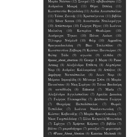
Μαρία Νάστου
(12)
Σινεμά
(12)
αβεβαιότητα
(12)
Ανδριάνα Μακρή
(11)
Θέμις Ιππέκη
(11)
Κωνσταντία Φαγαδάκη
(11)
Λυδία Ανεστοπούλου
(11)
Τάσος Ζαννής
(11)
Χριστούγεννα
(11)
βιβλία
(11)
Silver Screen
(10)
Αναστασία Νταλαμάγγα
(10)
Απόσπασμα
(10)
Γιώργος Ρήγας
(10)
Ιωάννα
Μαλούνη
(10)
Κατερίνα Θεοδώρου
(10)
Λυσίμαχος Τίγκας
(10)
Πάνος Λιάκος
(10)
Τζένιφερ Ντέρλεθ
(10)
Φιλμ
(10)
Αφροδίτη
Φραγκιαδουλάκη
(9)
Βίκυ Τσελεπίδου
(9)
Κωνσταντίνα Ζάβαρη
(9)
Κώστας Παντιώρας
(9)
Φώτης Τάδε
(9)
αγωνία
(9)
ελπίδα
(9)
#pause_about_abortion
(8)
George J. Mayte
(8)
Pause
Artmag
(8)
Αλεξάνδρα Επίθετη
(8)
Αλμπέρτος
Ναρ
(8)
Ανδρέας Κολλιαράκης
(8)
Απόψεις
(8)
Δημήτρης Νατσιόπουλος
(8)
Λεων Ναρ
(8)
Μάρσια Ισραηλίδη
(8)
Μένουμε Σπίτι
(8)
Μαρία
Πανούτσου
(8)
Νίκη Συρίγου
(8)
Τάνια Βουδούρη
(8)
κατάθλιψη
(8)
Editorial
(7)
Marla
(7)
Αλεξάνδρα Αγγελοπούλου
(7)
Αμαλία Διακάκη
(7)
Γιώργος Γλυκοφρύδης
(7)
Δέσποινα Γεώργα
(7)
Θεοχάρης Παπαδόπουλος
(7)
Θωμάς
Τυπάλδος
(7)
Ιωάννα Νικολαντωνάκη
(7)
Κώστας Καβανόζης
(7)
Μαρία Φραντζεσκάκη
(7)
Νίκος Γιαμπολδάκης
(7)
Σίλια Κατραλή Μινωτάκη
(7)
Σφίγγα
(7)
Χρήστος Κάρτας
(7)
βιβλίο
(7)
βόλτα
(7)
μικροδιήγημα
(7)
μοναξιά
(7)
φεμινισμός
(7)
#Pause_About_Abotion
(6)
Katerina Michouli
(6)