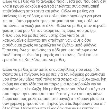
Θέλω να με θες για το ανώριμο παιδί μέσα μου που όταν δεν
κλαίει κρυφά δακρύζει φανερά ζητώντας συναισθηματική
επιβεβαίωση από εσένα και μόνο. Θέλω να με θες για
εκείνους τους φόβους που πολεμούσα σιγά-σιγά για μένα
και που όταν εμφανίστηκες αποφάσισα να τους παλέψω
πατώντας το γκάζι μου κι άλλο. Θέλω να με θες όταν περνάω
φάσεις που μου λείπεις ακόμη και τις ώρες που σε έχω
δίπλα μου. Να με θες όταν υστεριάζω γιατί δε με
καταλαβαίνεις έχοντας την απαίτηση να νιώθεις όσα
αισθάνομαι χωρίς να χρειάζεται να βγάλω μισό φθόγγο.
Όταν επιμένω χτυπώντας το πόδι μου στο πάτωμα σαν
παιδί πεισμωμένο ότι μπορείς να το κάνεις. Γιατί έτσι σε
ερωτεύτηκα. Και θέλω τότε να με θες.
Θέλω να με θες όταν αυτές οι ανασφάλειες που ακόμη δε
σκότωσα με πνίγουν. Να με θες για τον κάφρικο ρομαντισμό
μου όταν δεν ξέρω πού πάνε τα τέσσερα και νιώθω χαωμένη
ακόμη και στην ιδέα του να πάρω μια πρωτοβουλία για να
σου κάνω μια έκπληξη. Να με θες όταν σου λέω ότι πήγα να
σου πάρω την τσάντα που σου άρεσε για να σου την κάνω
δώρο και πως μόλις έφτασα στο μαγαζί στεκόμουν μία ώρα
σαν χαμένη μπροστά στη βιτρίνα γιατί δε θυμόμουν ποια απ'
όλες ήταν. Μέχρι που στο τέλος άρχισαν να με κοιτάζουν