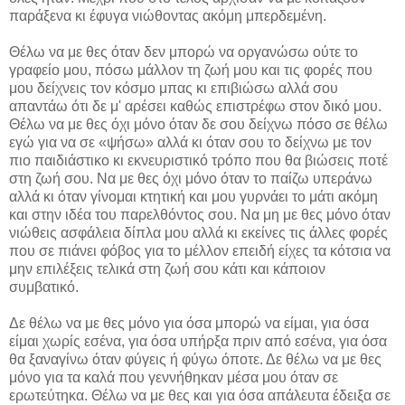
παράξενα κι έφυγα νιώθοντας ακόμη μπερδεμένη.
Θέλω να με θες όταν δεν μπορώ να οργανώσω ούτε το
γραφείο μου, πόσω μάλλον τη ζωή μου και τις φορές που
μου δείχνεις τον κόσμο μπας κι επιβιώσω αλλά σου
απαντάω ότι δε μ' αρέσει καθώς επιστρέφω στον δικό μου.
Θέλω να με θες όχι μόνο όταν δε σου δείχνω πόσο σε θέλω
εγώ για να σε «ψήσω» αλλά κι όταν σου το δείχνω με τον
πιο παιδιάστικο κι εκνευριστικό τρόπο που θα βιώσεις ποτέ
στη ζωή σου. Να με θες όχι μόνο όταν το παίζω υπεράνω
αλλά κι όταν γίνομαι κτητική και μου γυρνάει το μάτι ακόμη
και στην ιδέα του παρελθόντος σου. Να μη με θες μόνο όταν
νιώθεις ασφάλεια δίπλα μου αλλά κι εκείνες τις άλλες φορές
που σε πιάνει φόβος για το μέλλον επειδή είχες τα κότσια να
μην επιλέξεις τελικά στη ζωή σου κάτι και κάποιον
συμβατικό.
Δε θέλω να με θες μόνο για όσα μπορώ να είμαι, για όσα
είμαι χωρίς εσένα, για όσα υπήρξα πριν από εσένα, για όσα
θα ξαναγίνω όταν φύγεις ή φύγω όποτε. Δε θέλω να με θες
μόνο για τα καλά που γεννήθηκαν μέσα μου όταν σε
ερωτεύτηκα. Θέλω να με θες και για όσα απάλευτα έδειξα σε