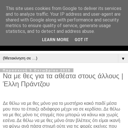
This site uses cookies from Google to deliver its services
and to analyze traffic. Your IP address and user-agent are
shared with Google along with performance and security
metrics to ensure quality of service, generate usage
statistics, and to detect and address abuse.
LEARN MORE
GOT IT
▼
Παρασκευή 5 Οκτωβρίου 2018
Να με θες για τα αθέατα στους άλλους |
Έλλη Πράντζου
Δε θέλω να με θες μόνο για το μυστήριο κακό παιδί μέσα
μου που το έπαιζε αδιάφορο μέχρι να σε κερδίσει. Δε θέλω
να με θες μόνο τις στιγμές που μπορώ να κάνω και χωρίς
εσένα. Δε θέλω να με θες μόνο όταν βλέπεις ότι είμαι ικανή
να φύγω ανά πάσα στιγμή ούτε για τις φορές εκείνες που