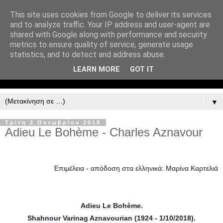
This site uses cookies from Google to deliver its services
and to analyze traffic. Your IP address and user-agent are
shared with Google along with performance and security
metrics to ensure quality of service, generate usage
statistics, and to detect and address abuse.
LEARN MORE
GOT IT
▼
Τρίτη 2 Οκτωβρίου 2018
Adieu Le Bohème - Charles Aznavour
Επιμέλεια - απόδοση στα ελληνικά:
Μαρίνα Καρτελιά
Adieu Le Bohème.
Shahnour Varinag Aznavourian (1924 - 1/10/2018).