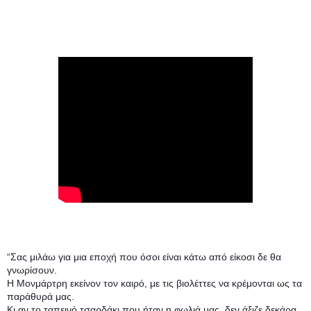
“Σας μιλάω για μια εποχή που όσοι είναι κάτω από είκοσι δε θα
γνωρίσουν.
Η Μονμάρτρη εκείνον τον καιρό, με τις βιολέττες να κρέμονται ως τα
παράθυρά μας.
Κι αν το ταπεινό τσαρδάκι που ήταν η φωλιά μας, δεν άξιζε δεκάρα,