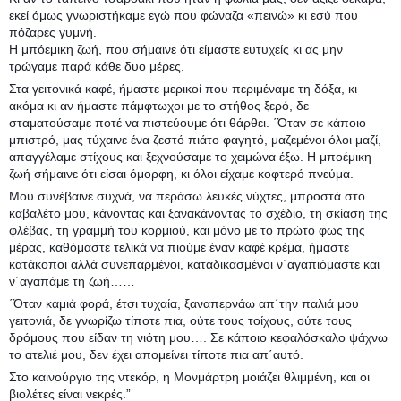
εκεί όμως γνωριστήκαμε εγώ που φώναζα «πεινώ» κι εσύ που
πόζαρες γυμνή.
Η μπόεμικη ζωή, που σήμαινε ότι είμαστε ευτυχείς κι ας μην
τρώγαμε παρά κάθε δυο μέρες.
Στα γειτονικά καφέ, ήμαστε μερικοί που περιμέναμε τη δόξα, κι
ακόμα κι αν ήμαστε πάμφτωχοι με το στήθος ξερό, δε
σταματούσαμε ποτέ να πιστεύουμε ότι θάρθει. ΄Όταν σε κάποιο
μπιστρό, μας τύχαινε ένα ζεστό πιάτο φαγητό, μαζεμένοι όλοι μαζί,
απαγγέλαμε στίχους και ξεχνούσαμε το χειμώνα έξω. Η μποέμικη
ζωή σήμαινε ότι είσαι όμορφη, κι όλοι είχαμε κοφτερό πνεύμα.
Μου συνέβαινε συχνά, να περάσω λευκές νύχτες, μπροστά στο
καβαλέτο μου, κάνοντας και ξανακάνοντας το σχέδιο, τη σκίαση της
φλέβας, τη γραμμή του κορμιού, και μόνο με το πρώτο φως της
μέρας, καθόμαστε τελικά να πιούμε έναν καφέ κρέμα, ήμαστε
κατάκοποι αλλά συνεπαρμένοι, καταδικασμένοι ν΄αγαπιόμαστε και
ν΄αγαπάμε τη ζωή……
΄Όταν καμιά φορά, έτσι τυχαία, ξαναπερνάω απ΄την παλιά μου
γειτονιά, δε γνωρίζω τίποτε πια, ούτε τους τοίχους, ούτε τους
δρόμους που είδαν τη νιότη μου…. Σε κάποιο κεφαλόσκαλο ψάχνω
το ατελιέ μου, δεν έχει απομείνει τίποτε πια απ΄αυτό.
Στο καινούργιο της ντεκόρ, η Μονμάρτρη μοιάζει θλιμμένη, και οι
βιολέτες είναι νεκρές.”