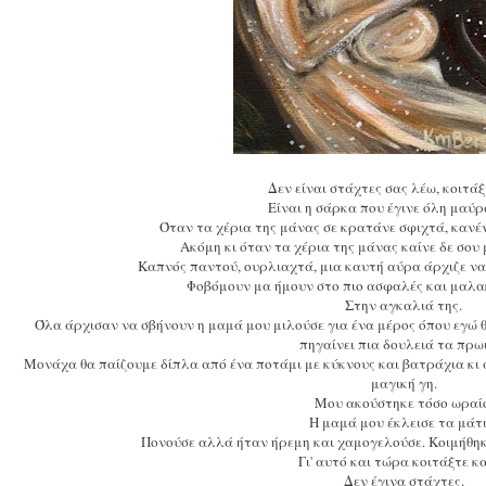
Δεν είναι στάχτες σας λέω, κοιτά
Είναι η σάρκα που έγινε όλη μαύ
Όταν τα χέρια της μάνας σε κρατάνε σφιχτά, κανέ
Ακόμη κι όταν τα χέρια της μάνας καίνε δε σο
Καπνός παντού, ουρλιαχτά, μια καυτή αύρα άρχιζε να
Φοβόμουν μα ήμουν στο πιο ασφαλές και μαλα
Στην αγκαλιά της.
Όλα άρχισαν να σβήνουν η μαμά μου μιλούσε για ένα μέρος όπου εγώ θα
πηγαίνει πια δουλειά τα πρω
Μονάχα θα παίζουμε δίπλα από ένα ποτάμι με κύκνους και βατράχια κι 
μαγική γη.
Μου ακούστηκε τόσο ωραί
Η μαμά μου έκλεισε τα μάτ
Πονούσε αλλά ήταν ήρεμη και χαμογελούσε. Κοιμήθηκ
Γι' αυτό και τώρα κοιτάξτε 
Δεν έγινα στάχτες.