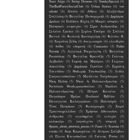
Stars Align
(6)
String Demons
(6)
SundaySpecial
(6)
TheBadPoetrySocialClub
(6)
Urban Stories
(6)
voz
silente
(6)
Άτιτλο
(6)
Αθήνα
(6)
Αλεξάνδρα
Στελλάκη
(6)
Βαγγέλης Παπαμιχαήλ
(6)
Δημήτρης
Δράκος
(6)
Εκδόσεις Κίχλη
(6)
Μικρές ιστορίες
(6)
Ποιτητικές ανησυχίες
(6)
Σίμος Ανδρονίδης
(6)
Σελάνα Γραίκα
(6)
Σεμίνα Τσούμα
(6)
Στέλλα
Βιεννά
(6)
Φωτεινή Κονταργύρη
(6)
Φώντας Φ.
(6)
Χαριτίνη Ξύδη
(6)
διαγωνισμός
(6)
ελευθερία
(6)
πάθος
(6)
υπομονή
(6)
Comrastro
(5)
Pablo
Neruda
(5)
Αγγελική Ρουμελιώτη
(5)
Βαγγέλης
Ρουσσάκης
(5)
Βαγγέλης Φραντζής
(5)
Γιάννης
Λειβαδάς
(5)
Γιορτή της Μητέρας
(5)
Γιώργος
Ασκαλίδης
(5)
Δημήτρης Γκιούλος
(5)
Ερμιόνη
Τσεντίδου
(5)
Θοδωρής Τσαπακίδης
(5)
Λυδία
Στογιαννοπούλου
(5)
Ματίλντα Τούμπουρου
(5)
Νίκη Παΐση
(5)
Νίκος Α. Πολυκανδριώτης
(5)
Νατάσσα Θεοδωρακοπούλου
(5)
Νικόλας Α.
Πολυκανδριώτης
(5)
Πέτρος Κανάνα
(5)
Παγκόσμια Ημέρα Παιδικού Βιβλίου
(5)
Παναγιώτα Καλογεράκου
(5)
Πολιτισμός
(5)
Τίτος Πατρίκιος
(5)
Φωτογραφία
(5)
Χαρά
Τριανταφυλλίδου
(5)
Χρήστος Αθανασίου
(5)
άνθρωπος
(5)
αγαπημένα
(5)
ευτυχία
(5)
καλοκαίρι
(5)
λογοτεχνία
(5)
στοργή
(5)
#pause_about_abortion_poems
(4)
Faust
(4)
Sraosha
(4)
events
(4)
Άκης Καραμάνος
(4)
Άντριου Σάλιβαν
(4)
Έλενα Kτενοπούλου
(4)
Γιάννης Ρίτσος
(4)