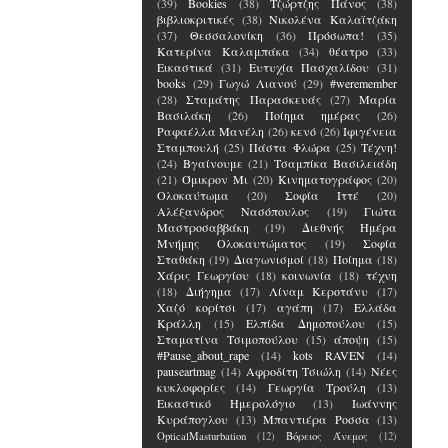
(39)
Bookies
(38)
Τζώρτζης Πάνος
(38)
βιβλιοκριτικές
(38)
Νικολένα Καλαϊτζάκη
(37)
Θεσσαλονίκη
(36)
Πρόσωπα!
(35)
Κατερίνα Καλαμπάκα
(34)
θέατρο
(33)
Εικαστικά
(31)
Ευτυχία Πασχαλίδου
(31)
books
(29)
Γωγώ Λιανού
(29)
#weremember
(28)
Σταμάτης Παρασκευάς
(27)
Μαρία
Βασιλάκη
(26)
Ποίημα ημέρας
(26)
Ραφαέλλα Μανέλη
(26)
κενό
(26)
Ιφιγένεια
Σταμπουλή
(25)
Πάστα Φλώρα
(25)
Τέχνη!
(24)
Βγαίνουμε
(21)
Τσαμπίκα Βασιλειάδη
(21)
Όμικρον Μι
(20)
Κινηματογράφος
(20)
Ολοκαύτωμα
(20)
Σοφία Ιττέ
(20)
Αλέξανδρος Νασόπουλος
(19)
Γιώτα
Μαστροσαββάκη
(19)
Διεθνής Ημέρα
Μνήμης Ολοκαυτώματος
(19)
Σοφία
Σταθάκη
(19)
Διαγωνισμοί
(18)
Ποίημα
(18)
Χάρις Γεωργίου
(18)
κοινωνία
(18)
τέχνη
(18)
Διήγημα
(17)
Λίναμ Κεροτάνυ
(17)
Χαζό κορίτσι
(17)
αγάπη
(17)
Ελλάδα
Κράλλη
(15)
Ελπίδα Δημοπούλου
(15)
Σταματίνα Τσιμοπούλου
(15)
άποψη
(15)
#Pause_about_rape
(14)
kots RAVEN
(14)
pauseartmag
(14)
Αφροδίτη Τσιώλη
(14)
Νέες
κυκλοφορίες
(14)
Γεωργία Τρούλη
(13)
Εικαστικό Ημερολόγιο
(13)
Ιωάννης
Κυράπογλου
(13)
Μπαντιέρα Ροσσα
(13)
OpticalMasturbation
(12)
Βόρειος Άνεμος
(12)