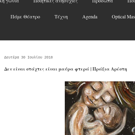
κή γωνιά
Ποιητικές ανησυχίες
Πρόσωπα
Ποί
Πάμε Θέατρο
Τέχνη
Agenda
Optical Mas
Δευτέρα 30 Ιουλίου 2018
Δεν είναι στάχτες είναι μαύρα φτερά | Πράξια Αρέστη