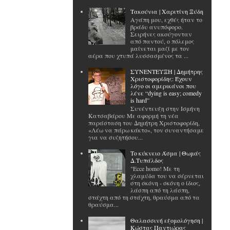
Tακούνια | Χαριτίνη Ξύδη
Αγάπη μου, εχθές ήταν το
βράδυ ανυπόφορο.
Σειρήνες ακούγονταν
από παντού, ο πόλεμος
μαίνεται μαζί με τον
αέρα που χτυπά λυσσασμένος τα ...
ΣΥΝΕΝΤΕΥΞΗ | Δημήτρης
Χριστοφορίδης: Έχουν
λόγο οι αμερικάνοι που
λένε “dying is easy; comedy
is hard”
Συνέντευξη στην Ισμήνη
Κατσαβάρου Με αφορμή τη νέα
παράσταση του Δημήτρη Χριστοφορίδη,
«Λέω να πάρω κάκτο», τον συναντήσαμε
για να συζητήσου...
Το κύκνειο Άσμα | Θωμάς
Δ.Τυπάλδος
"Ecce homo! Με τη
χλαμύδα του να σέρνεται
στη σκόνη - σκόνη ο ίδιος,
λάσπη από τη λάσπη,
στάχτη από τη στάχτη, θραύσμα από τα
θραύσμα...
Θαλασσινή εξομολόγηση |
Κώστας Παντιώρας