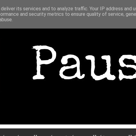
deliver its services and to analyze traffic. Your IP address and 
formance and security metrics to ensure quality of service, gen
abuse.