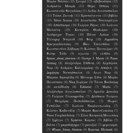
Μαρία Νάστου
(12)
Σινεμά
(12)
αβεβαιότητα
(12)
Ανδριάνα Μακρή
(11)
Θέμις Ιππέκη
(11)
Κωνσταντία Φαγαδάκη
(11)
Λυδία Ανεστοπούλου
(11)
Τάσος Ζαννής
(11)
Χριστούγεννα
(11)
βιβλία
(11)
Silver Screen
(10)
Αναστασία Νταλαμάγγα
(10)
Απόσπασμα
(10)
Γιώργος Ρήγας
(10)
Ιωάννα
Μαλούνη
(10)
Κατερίνα Θεοδώρου
(10)
Λυσίμαχος Τίγκας
(10)
Πάνος Λιάκος
(10)
Τζένιφερ Ντέρλεθ
(10)
Φιλμ
(10)
Αφροδίτη
Φραγκιαδουλάκη
(9)
Βίκυ Τσελεπίδου
(9)
Κωνσταντίνα Ζάβαρη
(9)
Κώστας Παντιώρας
(9)
Φώτης Τάδε
(9)
αγωνία
(9)
ελπίδα
(9)
#pause_about_abortion
(8)
George J. Mayte
(8)
Pause
Artmag
(8)
Αλεξάνδρα Επίθετη
(8)
Αλμπέρτος
Ναρ
(8)
Ανδρέας Κολλιαράκης
(8)
Απόψεις
(8)
Δημήτρης Νατσιόπουλος
(8)
Λεων Ναρ
(8)
Μάρσια Ισραηλίδη
(8)
Μένουμε Σπίτι
(8)
Μαρία
Πανούτσου
(8)
Νίκη Συρίγου
(8)
Τάνια Βουδούρη
(8)
κατάθλιψη
(8)
Editorial
(7)
Marla
(7)
Αλεξάνδρα Αγγελοπούλου
(7)
Αμαλία Διακάκη
(7)
Γιώργος Γλυκοφρύδης
(7)
Δέσποινα Γεώργα
(7)
Θεοχάρης Παπαδόπουλος
(7)
Θωμάς
Τυπάλδος
(7)
Ιωάννα Νικολαντωνάκη
(7)
Κώστας Καβανόζης
(7)
Μαρία Φραντζεσκάκη
(7)
Νίκος Γιαμπολδάκης
(7)
Σίλια Κατραλή Μινωτάκη
(7)
Σφίγγα
(7)
Χρήστος Κάρτας
(7)
βιβλίο
(7)
βόλτα
(7)
μικροδιήγημα
(7)
μοναξιά
(7)
φεμινισμός
(7)
#Pause_About_Abotion
(6)
Katerina Michouli
(6)