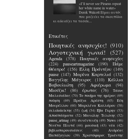
«I’ll never see Piraeus repeat
her white name in water»
Derek Walcott Είμαι αυτός
που μαζεύει τα σκουπίδια
κι αδειάζει τα τασάκ...
Ετικέτες
Ποιητικές ανησυχίες!
(910)
Λογοτεχνική γωνιά!
(527)
Agenda
(378)
Ποιητικές ανησυχίες
(224)
pauseartmagazine
(190)
Πάμε
Θέατρο!
(156)
Έλλη Πράντζου
(149)
pause
(147)
Μαρίνα Καρτελιά
(132)
Βαγγέλης Μάγειρος
(110)
Κάλλια
Βαβουλιώτη
(95)
Αφιέρωμα
(94)
Μιούζικ!
(86)
έρωτας
(76)
Τάσος
Μαλεσιάδας
(70)
Το ποιήμα της ημέρας
(69)
ποίηση
(69)
Πράξια Αρέστη
(65)
Εύη
Μουρέλλου
(60)
Μαριλένα Κολλάρου
(58)
σελιδοδείκτης
(55)
ζωή
(54)
Έβα Γκρην
(53)
Αποσπάσματα
(52)
Μανώλης Τελώνης
(52)
pause_artmag
(49)
συνέντευξη
(49)
News
(46)
Νινέτα Πλυτά
(44)
μουσική
(43)
νέα
(42)
βιβλιοπαρουσιάσεις
(40)
Ανδρέας
Παπάζογλου
(39)
Χριστόφορος Τριάντης