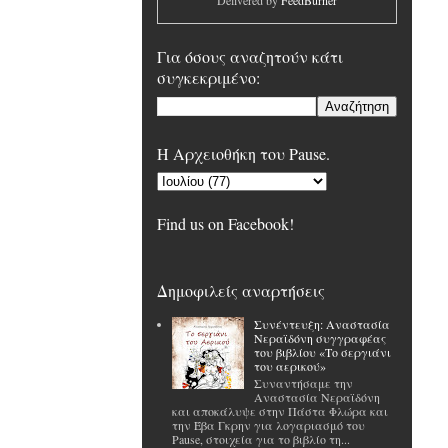
Delivered by
FeedBurner
Για όσους αναζητούν κάτι
συγκεκριμένο:
H Αρχειοθήκη του Pause.
Find us on Facebook!
Δημοφιλείς αναρτήσεις
Συνέντευξη: Αναστασία
Νεραϊδόνη συγγραφέας
του βιβλίου «Το σεργιάνι
του αερικού»
Συναντήσαμε την
Αναστασία Νεραϊδόνη
και αποκάλυψε στην Πάστα Φλώρα και
την Έβα Γκρην για λογαριασμό του
Pause, στοιχεία για το βιβλίο τη...