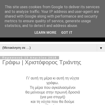
This site uses cookies from Google to deliver its services
and to analyze traffic. Your IP address and user-agent are
shared with Google along with performance and security
metrics to ensure quality of service, generate usage
statistics, and to detect and address abuse.
LEARN MORE
GOT IT
▼
Παρασκευή 13 Απριλίου 2018
Γράφω | Χριστόφορος Τριάντης
Γι’ αυτή τη μέρα κι αυτή τη νύχτα
γράφω.
Τη μέρα που αγκαλιασμένοι
θα μείνουμε στην πρωινή δροσιά
(για μια στιγμή)
και τη νύχτα που θα δούμε