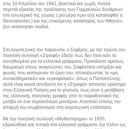
στις 10 Απριλίου του 1941, βιαστικά και χωρίς πολλά
περιττά εξαιτίας της προέλασης των Γερμανικών δυνάμεων
στο εσωτερικό της χώρας ( μία μέρα πριν είχε καταληφθεί η
Θεσσαλονίκη ) και της επικείμενης κατάληψης των Αθηνών.
Δεν απέκτησαν παιδιά.
Στη λογοτεχνική του παρουσία, ο Σεφέρης, με την πρώτη του
ποιητική συλλογή «Στροφή» έδειξε πως δεν ήταν κάτι το
συνηθισμένο για τα ελληνικά γράμματα. Προκάλεσε αμέσως
θαυμασμό στους αναγνώστες του. Σαφέστατα υπήρξαν και
φωνές που κατέκριναν το έργο του, αποκαλώντας το «μη
συναισθηματικό» και «εγκεφαλικό», όπως ο Παπατσώνης·
αλλά είναι κοινά αποδεκτό ότι η «Στροφή» αποτελεί ορόσημο
στην Ελληνική Ποίηση για το γεγονός πως είναι η μετάβαση
της ελληνικής ποιητικής γραφής από το παραδοσιακό της
μοτίβο σε ένα περισσότερο μοντέρνο. Αποτελεί επίσης την
απαρχή του συμβολισμού στη λογοτεχνική υπόσταση.
Με την ποιητική συλλογή «Μυθιστόρημα» το 1935,
εδραιώθηκε και τυπικά στα ελληνικά γράμματα, όχι πλέον ως