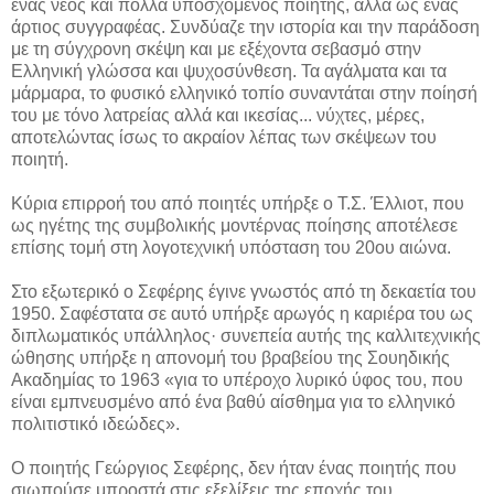
ένας νέος και πολλά υποσχόμενος ποιητής, αλλά ως ένας
άρτιος συγγραφέας. Συνδύαζε την ιστορία και την παράδοση
με τη σύγχρονη σκέψη και με εξέχοντα σεβασμό στην
Ελληνική γλώσσα και ψυχοσύνθεση. Τα αγάλματα και τα
μάρμαρα, το φυσικό ελληνικό τοπίο συναντάται στην ποίησή
του με τόνο λατρείας αλλά και ικεσίας... νύχτες, μέρες,
αποτελώντας ίσως το ακραίον λέπας των σκέψεων του
ποιητή.
Κύρια επιρροή του από ποιητές υπήρξε ο Τ.Σ. Έλλιοτ, που
ως ηγέτης της συμβολικής μοντέρνας ποίησης αποτέλεσε
επίσης τομή στη λογοτεχνική υπόσταση του 20ου αιώνα.
Στο εξωτερικό ο Σεφέρης έγινε γνωστός από τη δεκαετία του
1950. Σαφέστατα σε αυτό υπήρξε αρωγός η καριέρα του ως
διπλωματικός υπάλληλος· συνεπεία αυτής της καλλιτεχνικής
ώθησης υπήρξε η απονομή του βραβείου της Σουηδικής
Ακαδημίας το 1963 «για το υπέροχο λυρικό ύφος του, που
είναι εμπνευσμένο από ένα βαθύ αίσθημα για το ελληνικό
πολιτιστικό ιδεώδες».
Ο ποιητής Γεώργιος Σεφέρης, δεν ήταν ένας ποιητής που
σιωπούσε μπροστά στις εξελίξεις της εποχής του.