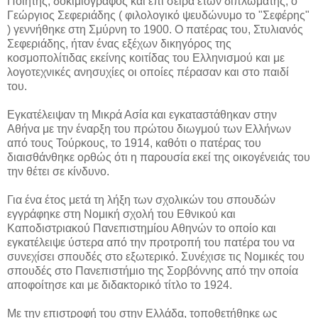
Ποιητής, δοκιμιογράφος και επί σειρά ετών διπλωμάτης, ο
Γεώργιος Σεφεριάδης ( φιλολογικό ψευδώνυμο το "Σεφέρης"
) γεννήθηκε στη Σμύρνη το 1900. Ο πατέρας του, Στυλιανός
Σεφεριάδης, ήταν ένας εξέχων δικηγόρος της
κοσμοπολίτιδας εκείνης κοιτίδας του Ελληνισμού και με
λογοτεχνικές ανησυχίες οι οποίες πέρασαν και στο παιδί
του.
Εγκατέλειψαν τη Μικρά Ασία και εγκαταστάθηκαν στην
Αθήνα με την έναρξη του πρώτου διωγμού των Ελλήνων
από τους Τούρκους, το 1914, καθότι ο πατέρας του
διαισθάνθηκε ορθώς ότι η παρουσία εκεί της οικογένειάς του
την θέτει σε κίνδυνο.
Για ένα έτος μετά τη λήξη των σχολικών του σπουδών
εγγράφηκε στη Νομική σχολή του Εθνικού και
Καποδιστριακού Πανεπιστημίου Αθηνών το οποίο και
εγκατέλειψε ύστερα από την προτροπή του πατέρα του να
συνεχίσει σπουδές στο εξωτερικό. Συνέχισε τις Νομικές του
σπουδές στο Πανεπιστήμιο της Σορβόννης από την οποία
αποφοίτησε και με διδακτορικό τίτλο το 1924.
Με την επιστροφή του στην Ελλάδα, τοποθετήθηκε ως