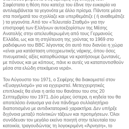
Σαφέστατα η θέση που κατείχε του έδινε την ευκαιρία να
αντιλαμβάνεται τα γεγονότα με άλλο πρίσμα. Πάντοτε μέσα
στα ποιήματά του σχολίαζε και υπερθεμάτιζε ( ή αναθεμάτιζε
) τα γεγονότα. Από τον «Τελευταίο Σταθμό» για την
επιστροφή των Ελλήνων αυτοεξορίστων της Μέσης
Ανατολής στην απελευθερωμένη από τους Γερμανούς
Ελλάδα, ως και τη στηλίτευση της χούντας το 1969 στο
ραδιόφωνο του BBC λέγοντας ότι αυτό που διανύει η χώρα
«είναι μια κατάσταση υποχρεωτικής νάρκης, όπου όσες
πνευματικές αξίες κατορθώσαμε να κρατήσουμε ζωντανές,
με πόνους και με κόπους, πάνε κι αυτές να καταποντισθούν
μέσα στα ελώδη στεκάμενα νερά».
Τον Αύγουστο του 1971, ο Σεφέρης θα διακομιστεί στον
«Ευαγγελισμό» για να εγχειριστεί. Μετεγχειρητικές
επιπλοκές θα είναι η αιτία του θανάτου του στις 20
Σεπτεμβρίου του 1971. Δύο μέρες ύστερα, η κηδεία του θα
αποτελέσει έναυσμα για ένα πάνδημο συλλαλητήριο
διαποτισμένο με αντιδικτατορικό χαρακτήρα. Δεν υπήρξε
διχόνοια μεταξύ πολιτικών τάξεων και προτιμήσεων. Όλοι
συνόδευαν τον μεγάλο εκείνο ποιητή στην τελευταία του
κατοικία, τραγουδώντας τη λογοκριμένη «Άρνηση», το