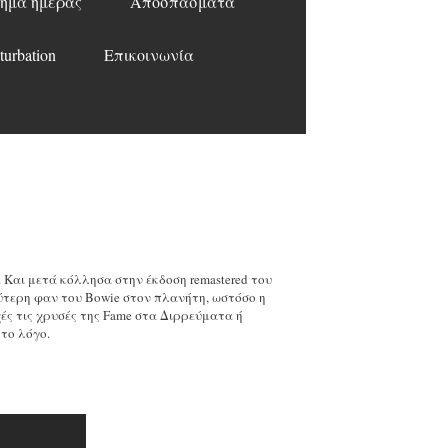
ημα ημέρας
Αποσπάσματα
turbation
Επικοινωνία
 Και μετά κόλλησα στην έκδοση remastered του
αλύτερη φαν του Bowie στον πλανήτη, ωστόσο η
οχές τις χρυσές της Fame στα Διρρεύματα ή
ητο λόγο.