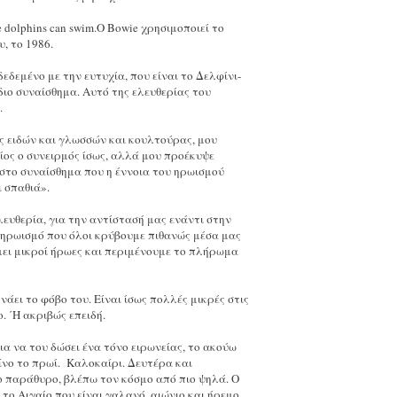
 dolphins can swim.Ο Bowie χρησιμοποιεί το
, το 1986.
δεμένο με την ευτυχία, που είναι το Δελφίνι-
ιο συναίσθημα. Αυτό της ελευθερίας του
.
ως ειδών και γλωσσών και κουλτούρας, μου
ος ο συνειρμός ίσως, αλλά μου προέκυψε
στο συναίσθημα που η έννοια του ηρωισμού
ι σπαθιά».
ελευθερία, για την αντίστασή μας ενάντι στην
ηρωισμό που όλοι κρύβουμε πιθανώς μέσα μας
άμει μικροί ήρωες και περιμένουμε το πλήρωμα
άει το φόβο του. Είναι ίσως πολλές μικρές στις
 ΄Η ακριβώς επειδή.
ια να του δώσει ένα τόνο ειρωνείας, το ακούω
είνο το πρωί. Καλοκαίρι. Δευτέρα και
ο παράθυρο, βλέπω τον κόσμο από πιο ψηλά. Ο
 το Αιγαίο που είναι γαλανό, αιώνιο και ήρεμο