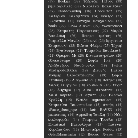
(39)
Bookies
(38)
Τζώρτζης Πάνος
(38)
βιβλιοκριτικές
(38)
Νικολένα Καλαϊτζάκη
(37)
Θεσσαλονίκη
(36)
Πρόσωπα!
(35)
Κατερίνα Καλαμπάκα
(34)
θέατρο
(33)
Εικαστικά
(31)
Ευτυχία Πασχαλίδου
(31)
books
(29)
Γωγώ Λιανού
(29)
#weremember
(28)
Σταμάτης Παρασκευάς
(27)
Μαρία
Βασιλάκη
(26)
Ποίημα ημέρας
(26)
Ραφαέλλα Μανέλη
(26)
κενό
(26)
Ιφιγένεια
Σταμπουλή
(25)
Πάστα Φλώρα
(25)
Τέχνη!
(24)
Βγαίνουμε
(21)
Τσαμπίκα Βασιλειάδη
(21)
Όμικρον Μι
(20)
Κινηματογράφος
(20)
Ολοκαύτωμα
(20)
Σοφία Ιττέ
(20)
Αλέξανδρος Νασόπουλος
(19)
Γιώτα
Μαστροσαββάκη
(19)
Διεθνής Ημέρα
Μνήμης Ολοκαυτώματος
(19)
Σοφία
Σταθάκη
(19)
Διαγωνισμοί
(18)
Ποίημα
(18)
Χάρις Γεωργίου
(18)
κοινωνία
(18)
τέχνη
(18)
Διήγημα
(17)
Λίναμ Κεροτάνυ
(17)
Χαζό κορίτσι
(17)
αγάπη
(17)
Ελλάδα
Κράλλη
(15)
Ελπίδα Δημοπούλου
(15)
Σταματίνα Τσιμοπούλου
(15)
άποψη
(15)
#Pause_about_rape
(14)
kots RAVEN
(14)
pauseartmag
(14)
Αφροδίτη Τσιώλη
(14)
Νέες
κυκλοφορίες
(14)
Γεωργία Τρούλη
(13)
Εικαστικό Ημερολόγιο
(13)
Ιωάννης
Κυράπογλου
(13)
Μπαντιέρα Ροσσα
(13)
OpticalMasturbation
(12)
Βόρειος Άνεμος
(12)