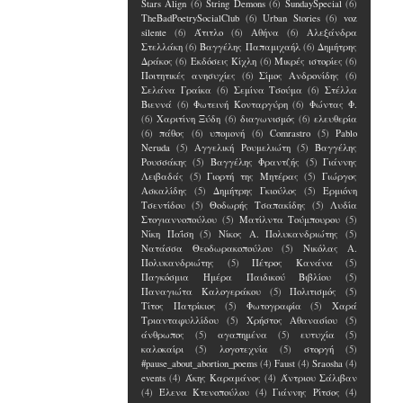
Stars Align
(6)
String Demons
(6)
SundaySpecial
(6)
TheBadPoetrySocialClub
(6)
Urban Stories
(6)
voz
silente
(6)
Άτιτλο
(6)
Αθήνα
(6)
Αλεξάνδρα
Στελλάκη
(6)
Βαγγέλης Παπαμιχαήλ
(6)
Δημήτρης
Δράκος
(6)
Εκδόσεις Κίχλη
(6)
Μικρές ιστορίες
(6)
Ποιτητικές ανησυχίες
(6)
Σίμος Ανδρονίδης
(6)
Σελάνα Γραίκα
(6)
Σεμίνα Τσούμα
(6)
Στέλλα
Βιεννά
(6)
Φωτεινή Κονταργύρη
(6)
Φώντας Φ.
(6)
Χαριτίνη Ξύδη
(6)
διαγωνισμός
(6)
ελευθερία
(6)
πάθος
(6)
υπομονή
(6)
Comrastro
(5)
Pablo
Neruda
(5)
Αγγελική Ρουμελιώτη
(5)
Βαγγέλης
Ρουσσάκης
(5)
Βαγγέλης Φραντζής
(5)
Γιάννης
Λειβαδάς
(5)
Γιορτή της Μητέρας
(5)
Γιώργος
Ασκαλίδης
(5)
Δημήτρης Γκιούλος
(5)
Ερμιόνη
Τσεντίδου
(5)
Θοδωρής Τσαπακίδης
(5)
Λυδία
Στογιαννοπούλου
(5)
Ματίλντα Τούμπουρου
(5)
Νίκη Παΐση
(5)
Νίκος Α. Πολυκανδριώτης
(5)
Νατάσσα Θεοδωρακοπούλου
(5)
Νικόλας Α.
Πολυκανδριώτης
(5)
Πέτρος Κανάνα
(5)
Παγκόσμια Ημέρα Παιδικού Βιβλίου
(5)
Παναγιώτα Καλογεράκου
(5)
Πολιτισμός
(5)
Τίτος Πατρίκιος
(5)
Φωτογραφία
(5)
Χαρά
Τριανταφυλλίδου
(5)
Χρήστος Αθανασίου
(5)
άνθρωπος
(5)
αγαπημένα
(5)
ευτυχία
(5)
καλοκαίρι
(5)
λογοτεχνία
(5)
στοργή
(5)
#pause_about_abortion_poems
(4)
Faust
(4)
Sraosha
(4)
events
(4)
Άκης Καραμάνος
(4)
Άντριου Σάλιβαν
(4)
Έλενα Kτενοπούλου
(4)
Γιάννης Ρίτσος
(4)