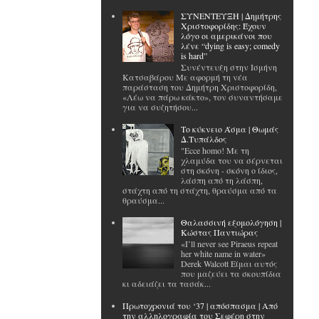
ΣΥΝΕΝΤΕΥΞΗ | Δημήτρης
Χριστοφορίδης: Έχουν
λόγο οι αμερικάνοι που
λένε “dying is easy; comedy
is hard”
Συνέντευξη στην Ισμήνη
Κατσαβάρου Με αφορμή τη νέα
παράσταση του Δημήτρη Χριστοφορίδη,
«Λέω να πάρω κάκτο», τον συναντήσαμε
για να συζητήσου...
Το κύκνειο Άσμα | Θωμάς
Δ.Τυπάλδος
"Ecce homo! Με τη
χλαμύδα του να σέρνεται
στη σκόνη - σκόνη ο ίδιος,
λάσπη από τη λάσπη,
στάχτη από τη στάχτη, θραύσμα από τα
θραύσμα...
Θαλασσινή εξομολόγηση |
Κώστας Παντιώρας
«I’ll never see Piraeus repeat
her white name in water»
Derek Walcott Είμαι αυτός
που μαζεύει τα σκουπίδια
κι αδειάζει τα τασάκ...
Πρωτοχρονιά του ‘37 | απόσπασμα | Από
την αλληλογραφία του Σεφέρη στην