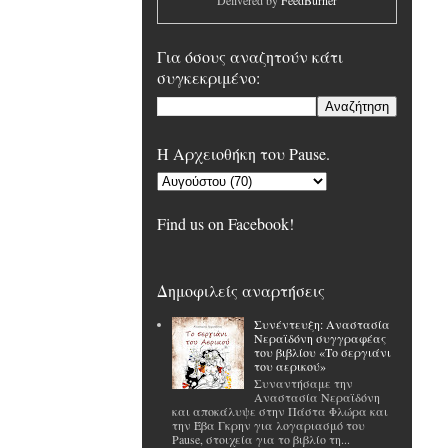
Delivered by
FeedBurner
Για όσους αναζητούν κάτι
συγκεκριμένο:
H Αρχειοθήκη του Pause.
Find us on Facebook!
Δημοφιλείς αναρτήσεις
Συνέντευξη: Αναστασία
Νεραϊδόνη συγγραφέας
του βιβλίου «Το σεργιάνι
του αερικού»
Συναντήσαμε την
Αναστασία Νεραϊδόνη
και αποκάλυψε στην Πάστα Φλώρα και
την Έβα Γκρην για λογαριασμό του
Pause, στοιχεία για το βιβλίο τη...