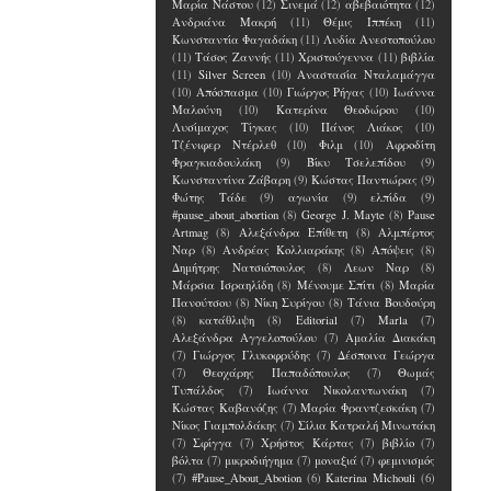
Μαρία Νάστου
(12)
Σινεμά
(12)
αβεβαιότητα
(12)
Ανδριάνα Μακρή
(11)
Θέμις Ιππέκη
(11)
Κωνσταντία Φαγαδάκη
(11)
Λυδία Ανεστοπούλου
(11)
Τάσος Ζαννής
(11)
Χριστούγεννα
(11)
βιβλία
(11)
Silver Screen
(10)
Αναστασία Νταλαμάγγα
(10)
Απόσπασμα
(10)
Γιώργος Ρήγας
(10)
Ιωάννα
Μαλούνη
(10)
Κατερίνα Θεοδώρου
(10)
Λυσίμαχος Τίγκας
(10)
Πάνος Λιάκος
(10)
Τζένιφερ Ντέρλεθ
(10)
Φιλμ
(10)
Αφροδίτη
Φραγκιαδουλάκη
(9)
Βίκυ Τσελεπίδου
(9)
Κωνσταντίνα Ζάβαρη
(9)
Κώστας Παντιώρας
(9)
Φώτης Τάδε
(9)
αγωνία
(9)
ελπίδα
(9)
#pause_about_abortion
(8)
George J. Mayte
(8)
Pause
Artmag
(8)
Αλεξάνδρα Επίθετη
(8)
Αλμπέρτος
Ναρ
(8)
Ανδρέας Κολλιαράκης
(8)
Απόψεις
(8)
Δημήτρης Νατσιόπουλος
(8)
Λεων Ναρ
(8)
Μάρσια Ισραηλίδη
(8)
Μένουμε Σπίτι
(8)
Μαρία
Πανούτσου
(8)
Νίκη Συρίγου
(8)
Τάνια Βουδούρη
(8)
κατάθλιψη
(8)
Editorial
(7)
Marla
(7)
Αλεξάνδρα Αγγελοπούλου
(7)
Αμαλία Διακάκη
(7)
Γιώργος Γλυκοφρύδης
(7)
Δέσποινα Γεώργα
(7)
Θεοχάρης Παπαδόπουλος
(7)
Θωμάς
Τυπάλδος
(7)
Ιωάννα Νικολαντωνάκη
(7)
Κώστας Καβανόζης
(7)
Μαρία Φραντζεσκάκη
(7)
Νίκος Γιαμπολδάκης
(7)
Σίλια Κατραλή Μινωτάκη
(7)
Σφίγγα
(7)
Χρήστος Κάρτας
(7)
βιβλίο
(7)
βόλτα
(7)
μικροδιήγημα
(7)
μοναξιά
(7)
φεμινισμός
(7)
#Pause_About_Abotion
(6)
Katerina Michouli
(6)