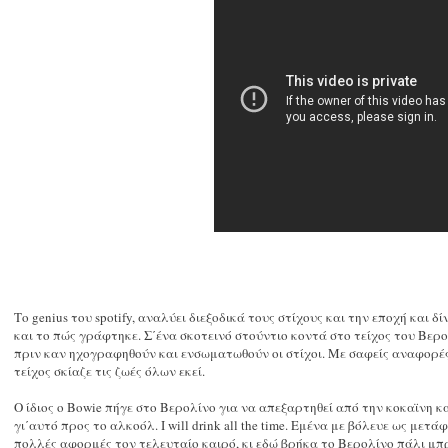
Το genius του spotify, αναλύει διεξοδικά τους στίχους και την εποχή και
και το πώς γράφτηκε. Σ΄ένα σκοτεινό στούντιο κοντά στο τείχος του Βερο
πριν καν ηχογραφηθούν και ενσωματωθούν οι στίχοι. Με σαφείς αναφορές
τείχος σκίαζε τις ζωές όλων εκεί.
Ο ίδιος ο Bowie πήγε στο Βερολίνο για να απεξαρτηθεί από την κοκαϊνη 
γι΄αυτό προς το αλκοόλ. I will drink all the time. Εμένα με βόλευε ως μετ
πολλές αφορμές τον τελευταίο καιρό, κι εδώ βρήκα το Βερολίνο πάλι μπρ