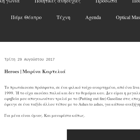
κή γωνιά
Ποιητικές ανησυχίες
Πρόσωπα
Ποί
Πάμε Θέατρο
Τέχνη
Agenda
Optical Mas
Τρίτη 29 Αυγούστου 2017
Heroes | Μαρίνα Καρτελιά
Το πρωτάκουσα πρόσφατα, σε ένα φιλικό τοίχο αναρτημένο, από ένα live.
1999. ΄Η το είχα ακούσει παλιά και δεν το θυμάμαι καν. Δεν είμαι η μεγ
εφηβεία μου απογειωνόταν τρελά με το (Putting out fire) Gasoline στις επ
έφευγε σε ένα ταξίδι άλλου τύπου με το Ashes to ashes, για κάποιο ανεξήγ
Για μένα είναι ύμνος. Και μανιφέστο κάπως.