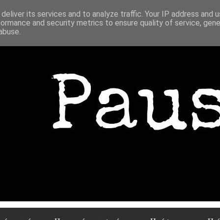
deliver its services and to analyze traffic. Your IP address and 
formance and security metrics to ensure quality of service, gen
abuse.