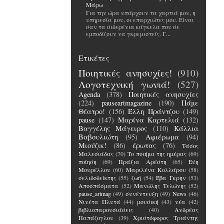
Μάρω
Για την ώρα υπάρχουν τα χαρτιά μου, η
υπηρεσία μου, οι επαρχιώτες μου. Είναι
σαν τα σιδερένια κάγκελα που σε
εμποδίζουν να γκρεμιστείς. Γ...
Ετικέτες
Ποιητικές ανησυχίες!
(910)
Λογοτεχνική γωνιά!
(527)
Agenda
(378)
Ποιητικές ανησυχίες
(224)
pauseartmagazine
(190)
Πάμε
Θέατρο!
(156)
Έλλη Πράντζου
(149)
pause
(147)
Μαρίνα Καρτελιά
(132)
Βαγγέλης Μάγειρος
(110)
Κάλλια
Βαβουλιώτη
(95)
Αφιέρωμα
(94)
Μιούζικ!
(86)
έρωτας
(76)
Τάσος
Μαλεσιάδας
(70)
Το ποιήμα της ημέρας
(69)
ποίηση
(69)
Πράξια Αρέστη
(65)
Εύη
Μουρέλλου
(60)
Μαριλένα Κολλάρου
(58)
σελιδοδείκτης
(55)
ζωή
(54)
Έβα Γκρην
(53)
Αποσπάσματα
(52)
Μανώλης Τελώνης
(52)
pause_artmag
(49)
συνέντευξη
(49)
News
(46)
Νινέτα Πλυτά
(44)
μουσική
(43)
νέα
(42)
βιβλιοπαρουσιάσεις
(40)
Ανδρέας
Παπάζογλου
(39)
Χριστόφορος Τριάντης