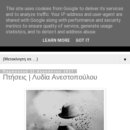
This site uses cookies from Google to deliver its services
and to analyze traffic. Your IP address and user-agent are
shared with Google along with performance and security
metrics to ensure quality of service, generate usage
statistics, and to detect and address abuse.
LEARN MORE
GOT IT
▼
Παρασκευή 11 Αυγούστου 2017
Πτήσεις | Λυδία Ανεστοπούλου