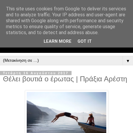
This site uses cookies from Google to deliver its services
and to analyze traffic. Your IP address and user-agent are
shared with Google along with performance and security
metrics to ensure quality of service, generate usage
statistics, and to detect and address abuse.
LEARN MORE
GOT IT
▼
Τετάρτη 16 Αυγούστου 2017
Θέλει βουτιά ο έρωτας | Πράξια Αρέστη