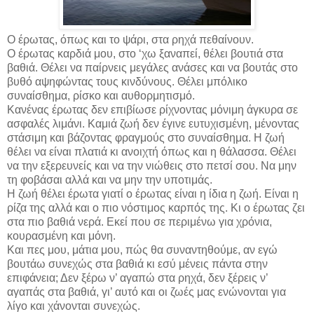
Ο έρωτας, όπως και το ψάρι, στα ρηχά πεθαίνουν.
Ο έρωτας καρδιά μου, στο ‘χω ξαναπεί, θέλει βουτιά στα
βαθιά. Θέλει να παίρνεις μεγάλες ανάσες και να βουτάς στο
βυθό αψηφώντας τους κινδύνους. Θέλει μπόλικο
συναίσθημα, ρίσκο και αυθορμητισμό.
Κανένας έρωτας δεν επιβίωσε ρίχνοντας μόνιμη άγκυρα σε
ασφαλές λιμάνι. Καμιά ζωή δεν έγινε ευτυχισμένη, μένοντας
στάσιμη και βάζοντας φραγμούς στο συναίσθημα. Η ζωή
θέλει να είναι πλατιά κι ανοιχτή όπως και η θάλασσα. Θέλει
να την εξερευνείς και να την νιώθεις στο πετσί σου. Να μην
τη φοβάσαι αλλά και να μην την υποτιμάς.
Η ζωή θέλει έρωτα γιατί ο έρωτας είναι η ίδια η ζωή. Είναι η
ρίζα της αλλά και ο πιο νόστιμος καρπός της. Κι ο έρωτας ζει
στα πιο βαθιά νερά. Εκεί που σε περιμένω για χρόνια,
κουρασμένη και μόνη.
Και πες μου, μάτια μου, πώς θα συναντηθούμε, αν εγώ
βουτάω συνεχώς στα βαθιά κι εσύ μένεις πάντα στην
επιφάνεια; Δεν ξέρω ν’ αγαπώ στα ρηχά, δεν ξέρεις ν’
αγαπάς στα βαθιά, γι’ αυτό και οι ζωές μας ενώνονται για
λίγο και χάνονται συνεχώς.