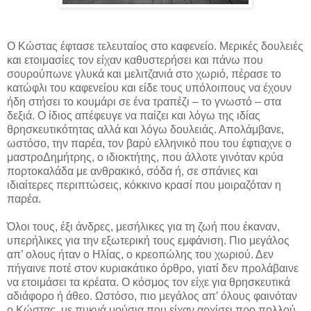
Ο Κώστας έφτασε τελευταίος στο καφενείο. Μερικές δουλειές
και ετοιμασίες τον είχαν καθυστερήσει και πάνω που
σουρούπωνε γλυκά και μελιτζανιά στο χωριό, πέρασε το
κατώφλι του καφενείου και είδε τους υπόλοιπους να έχουν
ήδη στήσει το κουμάρι σε ένα τραπέζι – το γνωστό – στα
δεξιά. Ο ίδιος απέφευγε να παίζει και λόγω της ιδίας
θρησκευτικότητας αλλά και λόγω δουλειάς. Απολάμβανε,
ωστόσο, την παρέα, τον βαρύ ελληνικό που του έφτιαχνε ο
μαστροΔημήτρης, ο ιδιοκτήτης, που άλλοτε γινόταν κρύα
πορτοκαλάδα με ανθρακικό, σόδα ή, σε σπάνιες και
ιδιαίτερες περιπτώσεις, κόκκινο κρασί που μοιραζόταν η
παρέα.
Όλοι τους, έξι άνδρες, μεσήλικες για τη ζωή που έκαναν,
υπερήλικες για την εξωτερική τους εμφάνιση. Πιο μεγάλος
απ’ ολους ήταν ο Ηλίας, ο κρεοπώλης του χωριού. Δεν
πήγαινε ποτέ στον κυριακάτικο όρθρο, γιατί δεν προλάβαινε
να ετοιμάσει τα κρέατα. Ο κόσμος τον είχε για θρησκευτικά
αδιάφορο ή άθεο. Ωστόσο, πιο μεγάλος απ’ όλους φαινόταν
ο Κώστας, με πυκνά μούσια που είχαν αρχίσει προ πολλού