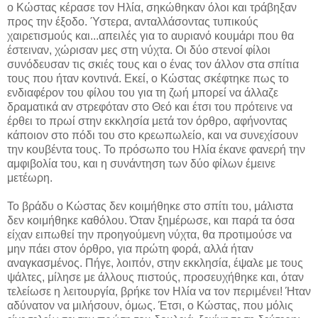
ο Κώστας κέρασε τον Ηλία, σηκώθηκαν όλοι και τράβηξαν
προς την έξοδο. Ύστερα, ανταλλάσοντας τυπικούς
χαιρετισμούς και...απειλές για το αυριανό κουμάρι που θα
έστειναν, χώρισαν μες στη νύχτα. Οι δύο στενοί φίλοι
συνόδευσαν τις σκιές τους και ο ένας τον άλλον στα σπίτια
τους που ήταν κοντινά. Εκεί, ο Κώστας σκέφτηκε πως το
ενδιαφέρον του φίλου του για τη ζωή μπορεί να άλλαζε
δραματικά αν στρεφόταν στο Θεό και έτσι του πρότεινε να
έρθει το πρωί στην εκκλησία μετά τον όρθρο, αφήνοντας
κάποιον στο πόδι του στο κρεωπωλείο, και να συνεχίσουν
την κουβέντα τους. Το πρόσωπο του Ηλία έκανε φανερή την
αμφιβολία του, και η συνάντηση των δύο φίλων έμεινε
μετέωρη.
Το βράδυ ο Κώστας δεν κοιμήθηκε στο σπίτι του, μάλιστα
δεν κοιμήθηκε καθόλου. Όταν ξημέρωσε, και παρά τα όσα
είχαν ειπωθεί την προηγούμενη νύχτα, θα προτιμούσε να
μην πάει στον όρθρο, για πρώτη φορά, αλλά ήταν
αναγκασμένος. Πήγε, λοιπόν, στην εκκλησία, έψαλε με τους
ψάλτες, μίλησε με άλλους πιστούς, προσευχήθηκε και, όταν
τελείωσε η λειτουργία, βρήκε τον Ηλία να τον περιμένει! Ήταν
αδύνατον να μιλήσουν, όμως. Έτσι, ο Κώστας, που μόλις