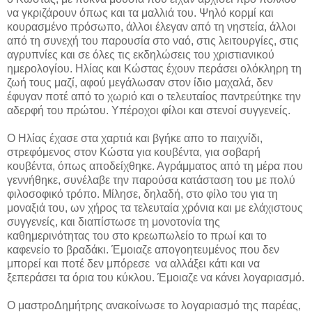
να γκριζάρουν όπως και τα μαλλιά του. Ψηλό κορμί και
κουρασμένο πρόσωπο, άλλοι έλεγαν από τη νηστεία, άλλοι
από τη συνεχή του παρουσία στο ναό, στις λειτουργίες, στις
αγρυπνίες και σε όλες τις εκδηλώσεις του χριστιανικού
ημερολογίου. Ηλίας και Κώστας έχουν περάσει ολόκληρη τη
ζωή τους μαζί, αφού μεγάλωσαν στον ίδιο μαχαλά, δεν
έφυγαν ποτέ από το χωριό και ο τελευταίος παντρεύτηκε την
αδερφή του πρώτου. Υπέροχοι φίλοι και στενοί συγγενείς.
Ο Ηλίας έχασε στα χαρτιά και βγήκε απο το παιχνίδι,
στρεφόμενος στον Κώστα για κουβέντα, για σοβαρή
κουβέντα, όπως αποδείχθηκε. Αγράμματος από τη μέρα που
γεννήθηκε, συνέλαβε την παρούσα κατάσταση του με πολύ
φιλοσοφικό τρόπο. Μίλησε, δηλαδή, στο φίλο του για τη
μοναξιά του, ων χήρος τα τελευταία χρόνια και με ελάχιστους
συγγενείς, και διαπίστωσε τη μονοτονία της
καθημερινότητας του στο κρεωπωλείο το πρωί και το
καφενείο το βραδάκι. Έμοιαζε απογοητευμένος που δεν
μπορεί και ποτέ δεν μπόρεσε να αλλάξει κάτι και να
ξεπεράσει τα όρια του κύκλου. Έμοιαζε να κάνει λογαριασμό.
Ο μαστροΔημήτρης ανακοίνωσε το λογαριασμό της παρέας,