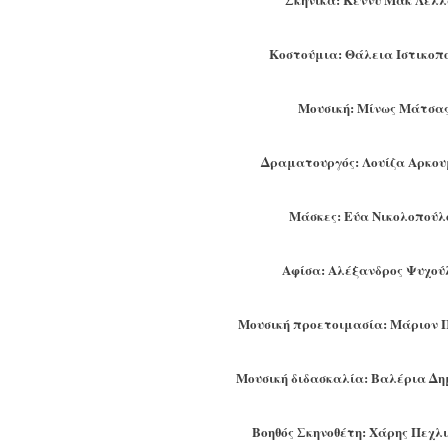
Κοστούμια: Θάλεια Ιστικοπ
Μουσική: Μίνως Μάτσα
Δραματουργός: Λουίζα Αρκο
Μάσκες: Εύα Νικολοπούλ
Αφίσα: Αλέξανδρος Ψυχού
Μουσική προετοιμασία: Μάριον 
Μουσική διδασκαλία: Bαλέρια Δ
Βοηθός Σκηνοθέτη: Χάρης Πεχλ