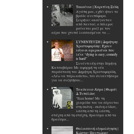
Tακούνια | Χαριτίνη Ξύδη
Αγάπη μου, εχθές ήταν το
βράδυ ανυπόφορο.
Σειρήνες ακούγονταν
από παντού, ο πόλεμος
μαίνεται μαζί με τον
αέρα που χτυπά λυσσασμένος τα ...
ΣΥΝΕΝΤΕΥΞΗ | Δημήτρης
Χριστοφορίδης: Έχουν
λόγο οι αμερικάνοι που
λένε “dying is easy; comedy
is hard”
Συνέντευξη στην Ισμήνη
Κατσαβάρου Με αφορμή τη νέα
παράσταση του Δημήτρη Χριστοφορίδη,
«Λέω να πάρω κάκτο», τον συναντήσαμε
για να συζητήσου...
Το κύκνειο Άσμα | Θωμάς
Δ.Τυπάλδος
"Ecce homo! Με τη
χλαμύδα του να σέρνεται
στη σκόνη - σκόνη ο ίδιος,
λάσπη από τη λάσπη,
στάχτη από τη στάχτη, θραύσμα από τα
θραύσμα...
Θαλασσινή εξομολόγηση |
Κώστας Παντιώρας