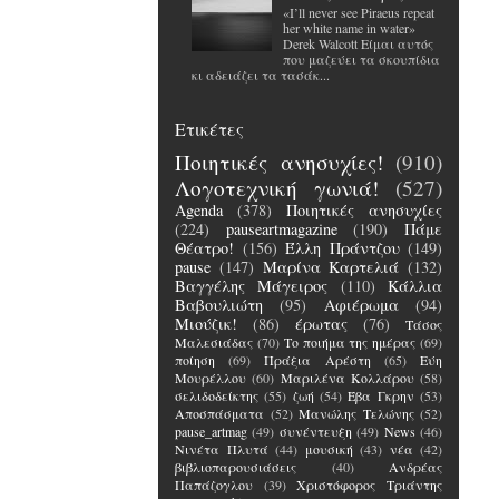
«I’ll never see Piraeus repeat
her white name in water»
Derek Walcott Είμαι αυτός
που μαζεύει τα σκουπίδια
κι αδειάζει τα τασάκ...
Ετικέτες
Ποιητικές ανησυχίες!
(910)
Λογοτεχνική γωνιά!
(527)
Agenda
(378)
Ποιητικές ανησυχίες
(224)
pauseartmagazine
(190)
Πάμε
Θέατρο!
(156)
Έλλη Πράντζου
(149)
pause
(147)
Μαρίνα Καρτελιά
(132)
Βαγγέλης Μάγειρος
(110)
Κάλλια
Βαβουλιώτη
(95)
Αφιέρωμα
(94)
Μιούζικ!
(86)
έρωτας
(76)
Τάσος
Μαλεσιάδας
(70)
Το ποιήμα της ημέρας
(69)
ποίηση
(69)
Πράξια Αρέστη
(65)
Εύη
Μουρέλλου
(60)
Μαριλένα Κολλάρου
(58)
σελιδοδείκτης
(55)
ζωή
(54)
Έβα Γκρην
(53)
Αποσπάσματα
(52)
Μανώλης Τελώνης
(52)
pause_artmag
(49)
συνέντευξη
(49)
News
(46)
Νινέτα Πλυτά
(44)
μουσική
(43)
νέα
(42)
βιβλιοπαρουσιάσεις
(40)
Ανδρέας
Παπάζογλου
(39)
Χριστόφορος Τριάντης