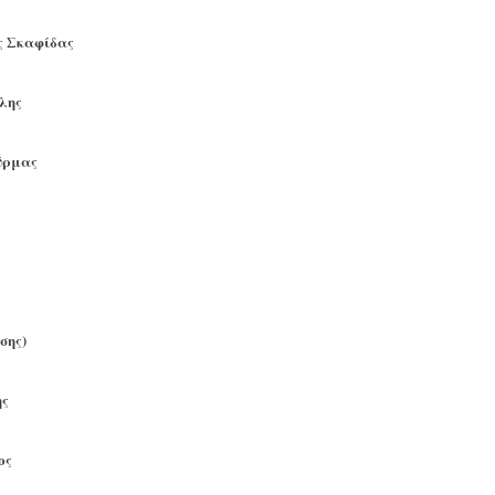
ς Σκαφίδας
λης
ύρμας
σης)
ης
ος