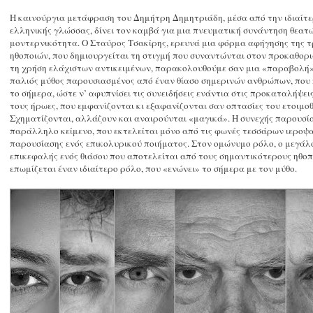
Η καινούργια μετάφραση του Δημήτρη Δημητριάδη, μέσα από την ιδιαίτ
ελληνικής γλώσσας, δίνει τον καμβά για μια πνευματική συνάντηση θεατώ
μοντερνικότητα. Ο Σταύρος Τσακίρης, ερευνά μια φόρμα αφήγησης της τ
ηθοποιών, που δημιουργείται τη στιγμή που συναντώνται στον προκαθορισ
τη χρήση ελάχιστων αντικειμένων, παρακολουθούμε σαν μια «παραβολή» τ
παλιός μύθος παρουσιασμένος από έναν θίασο σημερινών ανθρώπων, που 
το σήμερα, ώστε ν’ αφυπνίσει τις συνειδήσεις ενάντια στις προκαταλήψει
τους ήρωες, που εμφανίζονται κι εξαφανίζονται σαν οπτασίες του ετοιμοθά
Σχηματίζονται, αλλάζουν και αναιρούνται «μαγικά». Η συνεχής παρουσί
παράλληλο κείμενο, που εκτελείται μόνο από τις φωνές τεσσάρων ιεροψ
παρουσίασης ενός επικολυρικού ποιήματος. Στον ομώνυμο ρόλο, ο μεγάλ
επικεφαλής ενός θιάσου που αποτελείται από τους σημαντικότερους ηθοπ
επωμίζεται έναν ιδιαίτερο ρόλο, που «ενώνει» το σήμερα με τον μύθο.