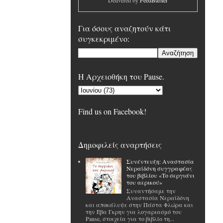
Delivered by
FeedBurner
Για όσους αναζητούν κάτι
συγκεκριμένο:
H Αρχειοθήκη του Pause.
Find us on Facebook!
Δημοφιλείς αναρτήσεις
Συνέντευξη: Αναστασία
Νεραϊδόνη συγγραφέας
του βιβλίου «Το σεργιάνι
του αερικού»
Συναντήσαμε την
Αναστασία Νεραϊδόνη
και αποκάλυψε στην Πάστα Φλώρα και
την Έβα Γκρην για λογαριασμό του
Pause, στοιχεία για το βιβλίο τη...