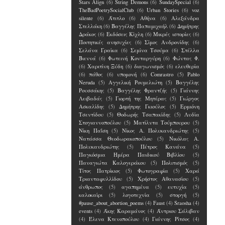
Stars Align
(6)
String Demons
(6)
SundaySpecial
(6)
TheBadPoetrySocialClub
(6)
Urban Stories
(6)
voz
silente
(6)
Άτιτλο
(6)
Αθήνα
(6)
Αλεξάνδρα
Στελλάκη
(6)
Βαγγέλης Παπαμιχαήλ
(6)
Δημήτρης
Δράκος
(6)
Εκδόσεις Κίχλη
(6)
Μικρές ιστορίες
(6)
Ποιτητικές ανησυχίες
(6)
Σίμος Ανδρονίδης
(6)
Σελάνα Γραίκα
(6)
Σεμίνα Τσούμα
(6)
Στέλλα
Βιεννά
(6)
Φωτεινή Κονταργύρη
(6)
Φώντας Φ.
(6)
Χαριτίνη Ξύδη
(6)
διαγωνισμός
(6)
ελευθερία
(6)
πάθος
(6)
υπομονή
(6)
Comrastro
(5)
Pablo
Neruda
(5)
Αγγελική Ρουμελιώτη
(5)
Βαγγέλης
Ρουσσάκης
(5)
Βαγγέλης Φραντζής
(5)
Γιάννης
Λειβαδάς
(5)
Γιορτή της Μητέρας
(5)
Γιώργος
Ασκαλίδης
(5)
Δημήτρης Γκιούλος
(5)
Ερμιόνη
Τσεντίδου
(5)
Θοδωρής Τσαπακίδης
(5)
Λυδία
Στογιαννοπούλου
(5)
Ματίλντα Τούμπουρου
(5)
Νίκη Παΐση
(5)
Νίκος Α. Πολυκανδριώτης
(5)
Νατάσσα Θεοδωρακοπούλου
(5)
Νικόλας Α.
Πολυκανδριώτης
(5)
Πέτρος Κανάνα
(5)
Παγκόσμια Ημέρα Παιδικού Βιβλίου
(5)
Παναγιώτα Καλογεράκου
(5)
Πολιτισμός
(5)
Τίτος Πατρίκιος
(5)
Φωτογραφία
(5)
Χαρά
Τριανταφυλλίδου
(5)
Χρήστος Αθανασίου
(5)
άνθρωπος
(5)
αγαπημένα
(5)
ευτυχία
(5)
καλοκαίρι
(5)
λογοτεχνία
(5)
στοργή
(5)
#pause_about_abortion_poems
(4)
Faust
(4)
Sraosha
(4)
events
(4)
Άκης Καραμάνος
(4)
Άντριου Σάλιβαν
(4)
Έλενα Kτενοπούλου
(4)
Γιάννης Ρίτσος
(4)