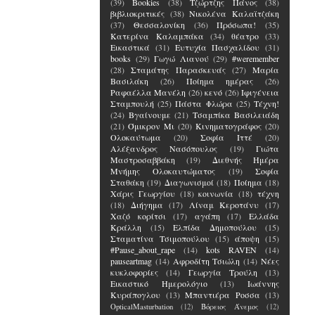
(39)
Bookies
(38)
Τζώρτζης Πάνος
(38)
βιβλιοκριτικές
(38)
Νικολένα Καλαϊτζάκη
(37)
Θεσσαλονίκη
(36)
Πρόσωπα!
(35)
Κατερίνα Καλαμπάκα
(34)
θέατρο
(33)
Εικαστικά
(31)
Ευτυχία Πασχαλίδου
(31)
books
(29)
Γωγώ Λιανού
(29)
#weremember
(28)
Σταμάτης Παρασκευάς
(27)
Μαρία
Βασιλάκη
(26)
Ποίημα ημέρας
(26)
Ραφαέλλα Μανέλη
(26)
κενό
(26)
Ιφιγένεια
Σταμπουλή
(25)
Πάστα Φλώρα
(25)
Τέχνη!
(24)
Βγαίνουμε
(21)
Τσαμπίκα Βασιλειάδη
(21)
Όμικρον Μι
(20)
Κινηματογράφος
(20)
Ολοκαύτωμα
(20)
Σοφία Ιττέ
(20)
Αλέξανδρος Νασόπουλος
(19)
Γιώτα
Μαστροσαββάκη
(19)
Διεθνής Ημέρα
Μνήμης Ολοκαυτώματος
(19)
Σοφία
Σταθάκη
(19)
Διαγωνισμοί
(18)
Ποίημα
(18)
Χάρις Γεωργίου
(18)
κοινωνία
(18)
τέχνη
(18)
Διήγημα
(17)
Λίναμ Κεροτάνυ
(17)
Χαζό κορίτσι
(17)
αγάπη
(17)
Ελλάδα
Κράλλη
(15)
Ελπίδα Δημοπούλου
(15)
Σταματίνα Τσιμοπούλου
(15)
άποψη
(15)
#Pause_about_rape
(14)
kots RAVEN
(14)
pauseartmag
(14)
Αφροδίτη Τσιώλη
(14)
Νέες
κυκλοφορίες
(14)
Γεωργία Τρούλη
(13)
Εικαστικό Ημερολόγιο
(13)
Ιωάννης
Κυράπογλου
(13)
Μπαντιέρα Ροσσα
(13)
OpticalMasturbation
(12)
Βόρειος Άνεμος
(12)