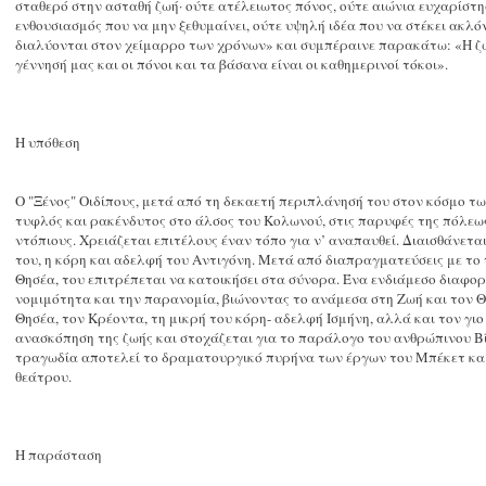
σταθερό στην ασταθή ζωή· ούτε ατέλειωτος πόνος, ούτε αιώνια ευχαρίστησ
ενθουσιασμός που να μην ξεθυμαίνει, ούτε υψηλή ιδέα που να στέκει ακλ
διαλύονται στον χείμαρρο των χρόνων» και συμπέραινε παρακάτω: «Η ζωή
γέννησή μας και οι πόνοι και τα βάσανα είναι οι καθημερινοί τόκοι».
Η υπόθεση
Ο "Ξένος" Οιδίπους, μετά από τη δεκαετή περιπλάνησή του στον κόσμο 
τυφλός και ρακένδυτος στο άλσος του Κολωνού, στις παρυφές της πόλεω
ντόπιους. Χρειάζεται επιτέλους έναν τόπο για ν’ αναπαυθεί. Διαισθάνετ
του, η κόρη και αδελφή του Αντιγόνη. Μετά από διαπραγματεύσεις με το 
Θησέα, του επιτρέπεται να κατοικήσει στα σύνορα. Ένα ενδιάμεσο διαφορ
νομιμότητα και την παρανομία, βιώνοντας το ανάμεσα στη Ζωή και τον Θ
Θησέα, τον Κρέοντα, τη μικρή του κόρη- αδελφή Ισμήνη, αλλά και τον γιο
ανασκόπηση της ζωής και στοχάζεται για το παράλογο του ανθρώπινου Βίο
τραγωδία αποτελεί το δραματουργικό πυρήνα των έργων του Μπέκετ και 
θεάτρου.
Η παράσταση