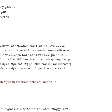
ροχωρώντας,
ρόμος.
μονται
.
νοθετεί στο πλαίσιο του Φεστιβάλ Αθηνών &
ους επί Κολωνώ». Η τελευταία που συνέθεσε ο
. Με τον Κώστα Καζάκο στον ομώνυμο ρόλο κι
ύνη, Τζέννυ Κόλλια, Άρης Τρουπάκης, Δημήτρης
άδη και πρωτότυπη μουσική του Μίνου Μάτσα, η
ωνές τεσσάρων ιεροψαλτών, ως ένα παράλληλο
eater/greekfestival/oidipous-epi-kolono-1/
που έγραψε ο Α. Σοπενάουερ: «Δεν υπάρχει κάτι