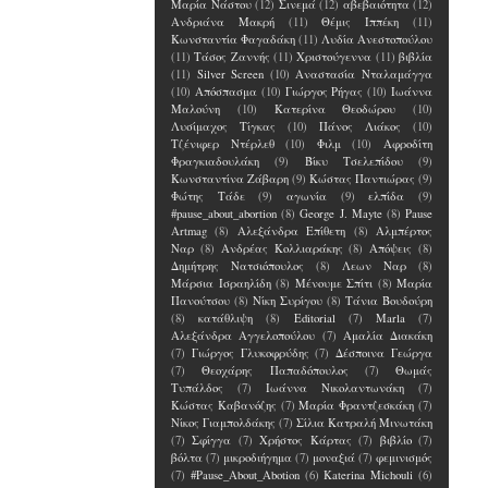
Μαρία Νάστου
(12)
Σινεμά
(12)
αβεβαιότητα
(12)
Ανδριάνα Μακρή
(11)
Θέμις Ιππέκη
(11)
Κωνσταντία Φαγαδάκη
(11)
Λυδία Ανεστοπούλου
(11)
Τάσος Ζαννής
(11)
Χριστούγεννα
(11)
βιβλία
(11)
Silver Screen
(10)
Αναστασία Νταλαμάγγα
(10)
Απόσπασμα
(10)
Γιώργος Ρήγας
(10)
Ιωάννα
Μαλούνη
(10)
Κατερίνα Θεοδώρου
(10)
Λυσίμαχος Τίγκας
(10)
Πάνος Λιάκος
(10)
Τζένιφερ Ντέρλεθ
(10)
Φιλμ
(10)
Αφροδίτη
Φραγκιαδουλάκη
(9)
Βίκυ Τσελεπίδου
(9)
Κωνσταντίνα Ζάβαρη
(9)
Κώστας Παντιώρας
(9)
Φώτης Τάδε
(9)
αγωνία
(9)
ελπίδα
(9)
#pause_about_abortion
(8)
George J. Mayte
(8)
Pause
Artmag
(8)
Αλεξάνδρα Επίθετη
(8)
Αλμπέρτος
Ναρ
(8)
Ανδρέας Κολλιαράκης
(8)
Απόψεις
(8)
Δημήτρης Νατσιόπουλος
(8)
Λεων Ναρ
(8)
Μάρσια Ισραηλίδη
(8)
Μένουμε Σπίτι
(8)
Μαρία
Πανούτσου
(8)
Νίκη Συρίγου
(8)
Τάνια Βουδούρη
(8)
κατάθλιψη
(8)
Editorial
(7)
Marla
(7)
Αλεξάνδρα Αγγελοπούλου
(7)
Αμαλία Διακάκη
(7)
Γιώργος Γλυκοφρύδης
(7)
Δέσποινα Γεώργα
(7)
Θεοχάρης Παπαδόπουλος
(7)
Θωμάς
Τυπάλδος
(7)
Ιωάννα Νικολαντωνάκη
(7)
Κώστας Καβανόζης
(7)
Μαρία Φραντζεσκάκη
(7)
Νίκος Γιαμπολδάκης
(7)
Σίλια Κατραλή Μινωτάκη
(7)
Σφίγγα
(7)
Χρήστος Κάρτας
(7)
βιβλίο
(7)
βόλτα
(7)
μικροδιήγημα
(7)
μοναξιά
(7)
φεμινισμός
(7)
#Pause_About_Abotion
(6)
Katerina Michouli
(6)