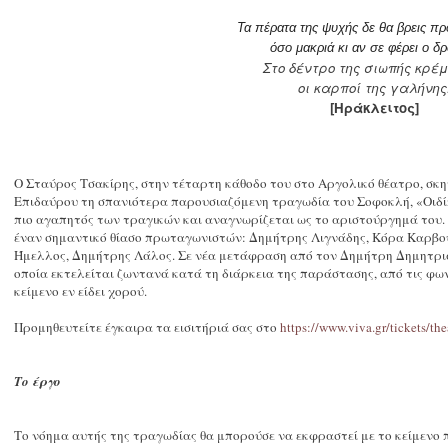
Τα πέρατα της ψυχής δε θα βρεις π
όσο μακριά κι αν σε φέρει ο δ
Στο δέντρο της σιωπής κρέ
οι καρποί της γαλήνης
[Ηράκλειτος]
O Σταύρος Τσακίρης, στην τέταρτη κάθοδο του στο Αργολικό θέατρο, σκη
Επιδαύρου τη σπανιότερα παρουσιαζόμενη τραγωδία του Σοφοκλή, «Οιδίπ
πιο αγαπητός των τραγικών και αναγνωρίζεται ως το αριστούργημά του
έναν σημαντικό θίασο πρωταγωνιστών: Δημήτρης Λιγνάδης, Κόρα Καρβο
Ήμελλος, Δημήτρης Λάλος. Σε νέα μετάφραση από τον Δημήτρη Δημητρι
οποία εκτελείται ζωντανά κατά τη διάρκεια της παράστασης, από τις φ
κείμενο εν είδει χορού.
Προμηθευτείτε έγκαιρα τα εισιτήριά σας στο
https://www.viva.gr/tickets/th
Το έργο
Το νόημα αυτής της τραγωδίας θα μπορούσε να εκφραστεί με το κείμενο 