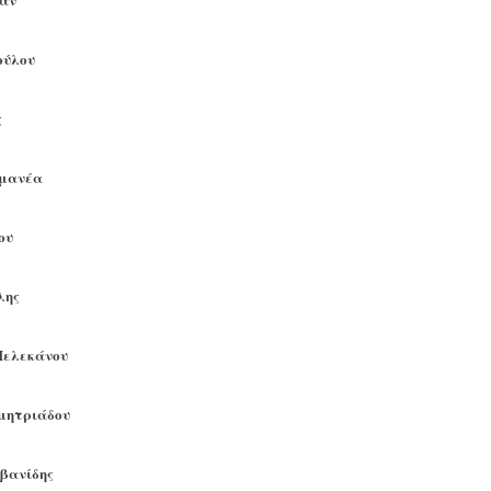
ούλου
ς
υμανέα
ου
λης
Πελεκάνου
ημητριάδου
ιβανίδης