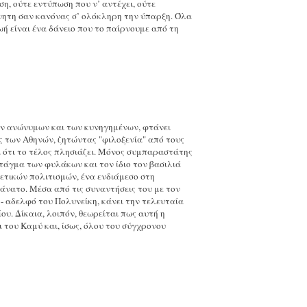
η, ούτε εντύπωση που ν’ αντέχει, ούτε
όνητη σαν κανόνας σ’ ολόκληρη την ύπαρξη. Όλα
 είναι ένα δάνειο που το παίρνουμε από τη
των ανώνυμων και των κυνηγημένων, φτάνει
ς των Αθηνών, ζητώντας "φιλοξενία" από τους
αι ότι το τέλος πλησιάζει. Μόνος συμπαραστάτης
τάγμα των φυλάκων και τον ίδιο τον βασιλιά
ετικών πολιτισμών, ένα ενδιάμεσο στη
άνατο. Μέσα από τις συναντήσεις του με τον
 - αδελφό του Πολυνείκη, κάνει την τελευταία
υ. Δίκαια, λοιπόν, θεωρείται πως αυτή η
του Καμύ και, ίσως, όλου του σύγχρονου