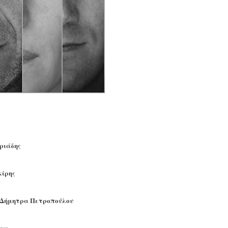
ριάδης
κίρης
- Δήμητρα Πετροπούλου
λαν