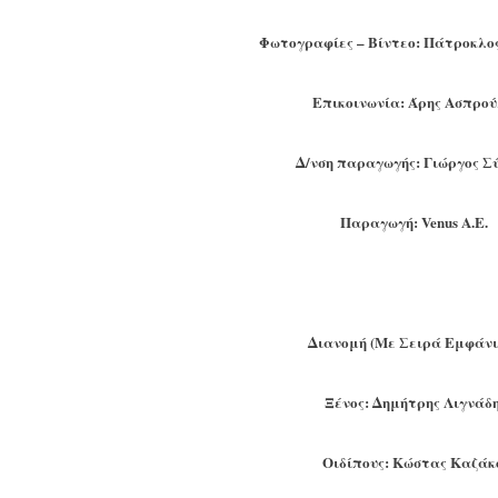
Φωτογραφίες – Βίντεο: Πάτροκλο
Επικοινωνία: Άρης Ασπρού
Δ/νση παραγωγής: Γιώργος Σ
Παραγωγή: Venus A.E.
Διανομή (Με Σειρά Εμφάνι
Ξένος: Δημήτρης Λιγνάδ
Οιδίπους: Κώστας Καζάκ