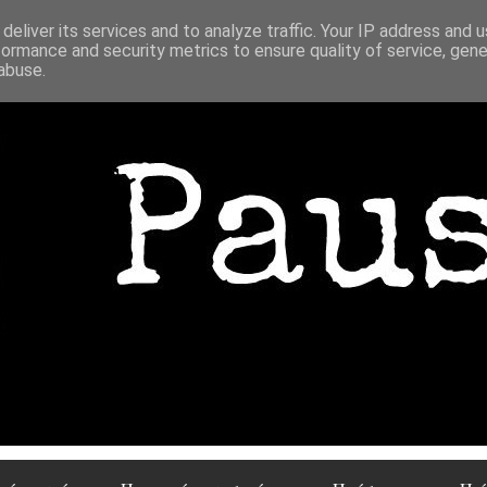
deliver its services and to analyze traffic. Your IP address and 
formance and security metrics to ensure quality of service, gen
abuse.