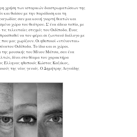
ερη χρήση των ιστορικών διαστρωματώσεων της
ν και θιάσου με την παράδοση και τη
ραγωδίας σαν μια κοινή γιορτή θεατών και
μένο χώρο του θεάτρου. Σ' ένα άδειο τοπίο, με
ις τελευταίες στιγμές του Οιδίποδα. Ένας
προσπαθεί να τον φέρει σε ζωντανό διάλογο με
ς που μας χωρίζουν. Οι ηθοποιοί «ντύνονται»
νατου Οιδίποδα. Το ίδιο και οι χώροι.
α της μουσικής του Μίνου Μάτσα, σαν ένα
αλτών, δίνει στο θέαμα τον χαρακτήρα
ος Έλληνας ηθοποιός Κώστας Καζάκος,
οιούς της νέας γενιάς. O Δημήτρης Λιγνάδης