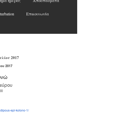
ημα ημέρας
Αποσπάσματα
turbation
Επικοινωνία
υλίου 2017
ου 2017
ωνώ
αύρου
00
idipous-
epi-kolono-1/