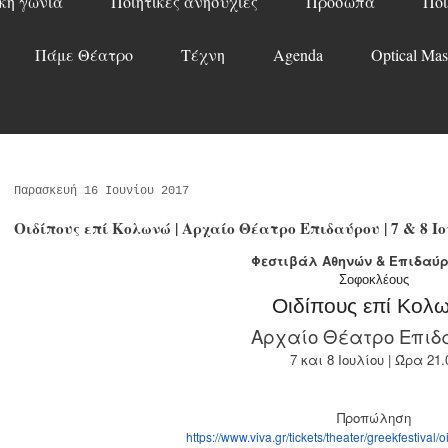
κή γωνιά
Ποιητικές ανησυχίες
Πρόσωπα
Ποί
Πάμε Θέατρο
Τέχνη
Agenda
Optical Mas
Παρασκευή 16 Ιουνίου 2017
Οιδίπους επί Κολωνώ | Αρχαίο Θέατρο Επιδαύρου | 7 & 8 Ιο
Φεστιβάλ Αθηνών & Επιδαύρ
Σοφοκλέους
Οιδίπους επί Κολ
Αρχαίο Θέατρο Επιδ
7 και 8 Ιουλίου | Ώρα 21.
Προπώληση
https://www.viva.gr/tickets/th
eater/greekfestival/o