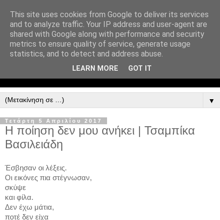
This site uses cookies from Google to deliver its services
and to analyze traffic. Your IP address and user-agent are
shared with Google along with performance and security
metrics to ensure quality of service, generate usage
statistics, and to detect and address abuse.
LEARN MORE
GOT IT
▼
Τετάρτη 5 Απριλίου 2017
Η ποίηση δεν μου ανήκει | Τσαμπίκα
Βασιλειάδη
Έσβησαν οι λέξεις.
Οι εικόνες πια στέγνωσαν,
σκύψε 
και φίλα.
Δεν έχω μάτια,
ποτέ δεν είχα