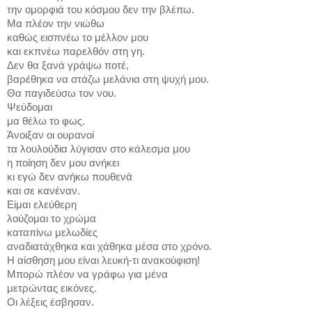
την ομορφιά του κόσμου δεν την βλέπω.
Μα πλέον την νιώθω
καθώς εισπνέω το μέλλον μου
και εκπνέω παρελθόν στη γη.
Δεν θα ξανά γράψω ποτέ,
βαρέθηκα να στάζω μελάνια στη ψυχή μου.
Θα παγιδεύσω τον νου.
Ψεύδομαι
μα θέλω το φως.
Άνοιξαν οι ουρανοί
τα λουλούδια λύγισαν στο κάλεσμα μου
η ποίηση δεν μου ανήκει
κι εγώ δεν ανήκω πουθενά
και σε κανέναν.
Είμαι ελεύθερη 
λούζομαι το χρώμα
καταπίνω μελωδίες
αναδιατάχθηκα και χάθηκα μέσα στο χρόνο.
Η αίσθηση μου είναι λευκή-τι ανακούφιση!
Μπορώ πλέον να γράφω για μένα
μετρώντας εικόνες.
Οι λέξεις έσβησαν.