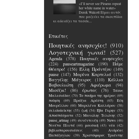
«I’ll never see Piraeus repeat
her white name in water»
Derek Walcott Είμαι αυτός
που μαζεύει τα σκουπίδια
κι αδειάζει τα τασάκ...
Ετικέτες
Ποιητικές ανησυχίες!
(910)
Λογοτεχνική γωνιά!
(527)
Agenda
(378)
Ποιητικές ανησυχίες
(224)
pauseartmagazine
(190)
Πάμε
Θέατρο!
(156)
Έλλη Πράντζου
(149)
pause
(147)
Μαρίνα Καρτελιά
(132)
Βαγγέλης Μάγειρος
(110)
Κάλλια
Βαβουλιώτη
(95)
Αφιέρωμα
(94)
Μιούζικ!
(86)
έρωτας
(76)
Τάσος
Μαλεσιάδας
(70)
Το ποιήμα της ημέρας
(69)
ποίηση
(69)
Πράξια Αρέστη
(65)
Εύη
Μουρέλλου
(60)
Μαριλένα Κολλάρου
(58)
σελιδοδείκτης
(55)
ζωή
(54)
Έβα Γκρην
(53)
Αποσπάσματα
(52)
Μανώλης Τελώνης
(52)
pause_artmag
(49)
συνέντευξη
(49)
News
(46)
Νινέτα Πλυτά
(44)
μουσική
(43)
νέα
(42)
βιβλιοπαρουσιάσεις
(40)
Ανδρέας
Παπάζογλου
(39)
Χριστόφορος Τριάντης