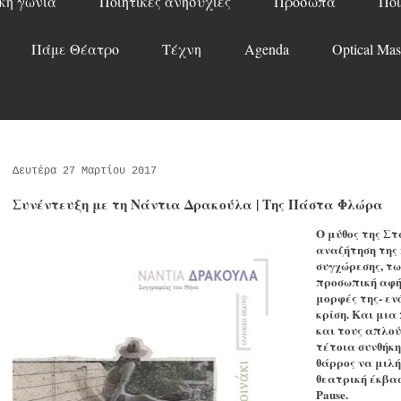
κή γωνιά
Ποιητικές ανησυχίες
Πρόσωπα
Ποί
Πάμε Θέατρο
Τέχνη
Agenda
Optical Mas
Δευτέρα 27 Μαρτίου 2017
Συνέντευξη με τη Νάντια Δρακούλα | Της Πάστα Φλώρα
Ο μύθος της Σ
αναζήτηση της 
συγχώρεσης, τω
προσωπική αφήγ
μορφές της- εν
κρίση. Και μια
και τους απλο
τέτοια συνθήκη
θάρρος να μιλή
θεατρική έκβασ
Pause.