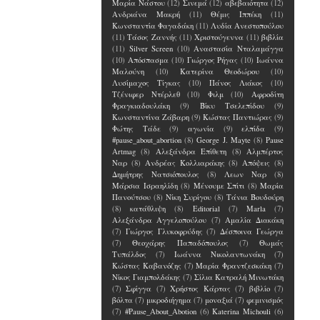
Μαρία Νάστου
(12)
Σινεμά
(12)
αβεβαιότητα
(12)
Ανδριάνα Μακρή
(11)
Θέμις Ιππέκη
(11)
Κωνσταντία Φαγαδάκη
(11)
Λυδία Ανεστοπούλου
(11)
Τάσος Ζαννής
(11)
Χριστούγεννα
(11)
βιβλία
(11)
Silver Screen
(10)
Αναστασία Νταλαμάγγα
(10)
Απόσπασμα
(10)
Γιώργος Ρήγας
(10)
Ιωάννα
Μαλούνη
(10)
Κατερίνα Θεοδώρου
(10)
Λυσίμαχος Τίγκας
(10)
Πάνος Λιάκος
(10)
Τζένιφερ Ντέρλεθ
(10)
Φιλμ
(10)
Αφροδίτη
Φραγκιαδουλάκη
(9)
Βίκυ Τσελεπίδου
(9)
Κωνσταντίνα Ζάβαρη
(9)
Κώστας Παντιώρας
(9)
Φώτης Τάδε
(9)
αγωνία
(9)
ελπίδα
(9)
#pause_about_abortion
(8)
George J. Mayte
(8)
Pause
Artmag
(8)
Αλεξάνδρα Επίθετη
(8)
Αλμπέρτος
Ναρ
(8)
Ανδρέας Κολλιαράκης
(8)
Απόψεις
(8)
Δημήτρης Νατσιόπουλος
(8)
Λεων Ναρ
(8)
Μάρσια Ισραηλίδη
(8)
Μένουμε Σπίτι
(8)
Μαρία
Πανούτσου
(8)
Νίκη Συρίγου
(8)
Τάνια Βουδούρη
(8)
κατάθλιψη
(8)
Editorial
(7)
Marla
(7)
Αλεξάνδρα Αγγελοπούλου
(7)
Αμαλία Διακάκη
(7)
Γιώργος Γλυκοφρύδης
(7)
Δέσποινα Γεώργα
(7)
Θεοχάρης Παπαδόπουλος
(7)
Θωμάς
Τυπάλδος
(7)
Ιωάννα Νικολαντωνάκη
(7)
Κώστας Καβανόζης
(7)
Μαρία Φραντζεσκάκη
(7)
Νίκος Γιαμπολδάκης
(7)
Σίλια Κατραλή Μινωτάκη
(7)
Σφίγγα
(7)
Χρήστος Κάρτας
(7)
βιβλίο
(7)
βόλτα
(7)
μικροδιήγημα
(7)
μοναξιά
(7)
φεμινισμός
(7)
#Pause_About_Abotion
(6)
Katerina Michouli
(6)