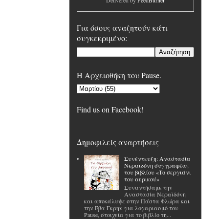
Delivered by
FeedBurner
Για όσους αναζητούν κάτι
συγκεκριμένο:
H Αρχειοθήκη του Pause.
Find us on Facebook!
Δημοφιλείς αναρτήσεις
Συνέντευξη: Αναστασία
Νεραϊδόνη συγγραφέας
του βιβλίου «Το σεργιάνι
του αερικού»
Συναντήσαμε την
Αναστασία Νεραϊδόνη
και αποκάλυψε στην Πάστα Φλώρα και
την Έβα Γκρην για λογαριασμό του
Pause, στοιχεία για το βιβλίο τη...