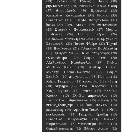
(39)
Bookies
(38)
Τζώρτζης Πάνος
(38)
βιβλιοκριτικές
(38)
Νικολένα Καλαϊτζάκη
(37)
Θεσσαλονίκη
(36)
Πρόσωπα!
(35)
Κατερίνα Καλαμπάκα
(34)
θέατρο
(33)
Εικαστικά
(31)
Ευτυχία Πασχαλίδου
(31)
books
(29)
Γωγώ Λιανού
(29)
#weremember
(28)
Σταμάτης Παρασκευάς
(27)
Μαρία
Βασιλάκη
(26)
Ποίημα ημέρας
(26)
Ραφαέλλα Μανέλη
(26)
κενό
(26)
Ιφιγένεια
Σταμπουλή
(25)
Πάστα Φλώρα
(25)
Τέχνη!
(24)
Βγαίνουμε
(21)
Τσαμπίκα Βασιλειάδη
(21)
Όμικρον Μι
(20)
Κινηματογράφος
(20)
Ολοκαύτωμα
(20)
Σοφία Ιττέ
(20)
Αλέξανδρος Νασόπουλος
(19)
Γιώτα
Μαστροσαββάκη
(19)
Διεθνής Ημέρα
Μνήμης Ολοκαυτώματος
(19)
Σοφία
Σταθάκη
(19)
Διαγωνισμοί
(18)
Ποίημα
(18)
Χάρις Γεωργίου
(18)
κοινωνία
(18)
τέχνη
(18)
Διήγημα
(17)
Λίναμ Κεροτάνυ
(17)
Χαζό κορίτσι
(17)
αγάπη
(17)
Ελλάδα
Κράλλη
(15)
Ελπίδα Δημοπούλου
(15)
Σταματίνα Τσιμοπούλου
(15)
άποψη
(15)
#Pause_about_rape
(14)
kots RAVEN
(14)
pauseartmag
(14)
Αφροδίτη Τσιώλη
(14)
Νέες
κυκλοφορίες
(14)
Γεωργία Τρούλη
(13)
Εικαστικό Ημερολόγιο
(13)
Ιωάννης
Κυράπογλου
(13)
Μπαντιέρα Ροσσα
(13)
OpticalMasturbation
(12)
Βόρειος Άνεμος
(12)