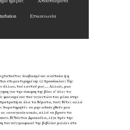
ημα ημέρας
Αποσπάσματα
turbation
Επικοινωνία
ταχτοπούτας διαβασμένος ανάποδα ή η
πιο υπερεκτιμημένης (;) προσδοκίας: Της
ν άλλων, του εαυτού μας… Αλλιώς, μια
ηση για την άσκηση της βίας σ’ όλες τις
ός φαινομένου που γιγαντώνεται μέσα στην
 προτροπή σε όλα τα θύματα, τους θύτες αλλά
ύς παρατηρητές να μην αποδεχθούν μια
 ως «αναγκαίο κακό», αλλά να βρουν τα
σουν. H Νάντια Δρακούλα, λίγο πρίν την
η του συγγραφικού της βιβλίου μιλάει στο