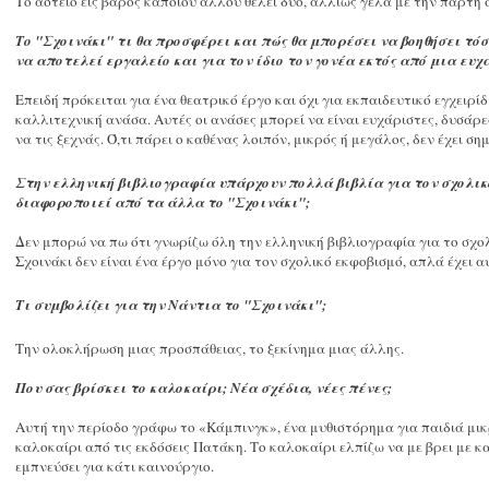
Το αστείο εις βάρος κάποιου άλλου θέλει δύο, αλλιώς γέλα με την πάρτη σ
Το "Σχοινάκι" τι θα προσφέρει και πώς θα μπορέσει να βοηθήσει τόσ
να αποτελεί εργαλείο και για τον ίδιο τον γονέα εκτός από μια ευ
Επειδή πρόκειται για ένα θεατρικό έργο και όχι για εκπαιδευτικό εγχειρί
καλλιτεχνική ανάσα. Αυτές οι ανάσες μπορεί να είναι ευχάριστες, δυσάρ
να τις ξεχνάς. Ό,τι πάρει ο καθένας λοιπόν, μικρός ή μεγάλος, δεν έχει ση
Στην ελληνική βιβλιογραφία υπάρχουν πολλά βιβλία για τον σχολικ
διαφοροποιεί από τα άλλα το "Σχοινάκι";
Δεν μπορώ να πω ότι γνωρίζω όλη την ελληνική βιβλιογραφία για το σχο
Σχοινάκι δεν είναι ένα έργο μόνο για τον σχολικό εκφοβισμό, απλά έχει 
Τι συμβολίζει για την Νάντια το "Σχοινάκι";
Την ολοκλήρωση μιας προσπάθειας, το ξεκίνημα μιας άλλης.
Που σας βρίσκει το καλοκαίρι; Νέα σχέδια, νέες πένες;
Αυτή την περίοδο γράφω το «Κάμπινγκ», ένα μυθιστόρημα για παιδιά μι
καλοκαίρι από τις εκδόσεις Πατάκη. Το καλοκαίρι ελπίζω να με βρει με κ
εμπνεύσει για κάτι καινούργιο.