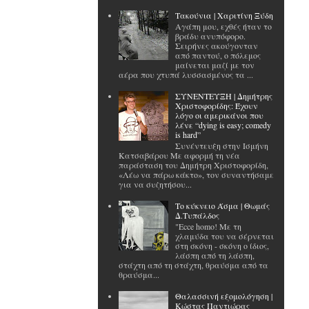
Tακούνια | Χαριτίνη Ξύδη
Αγάπη μου, εχθές ήταν το
βράδυ ανυπόφορο.
Σειρήνες ακούγονταν
από παντού, ο πόλεμος
μαίνεται μαζί με τον
αέρα που χτυπά λυσσασμένος τα ...
ΣΥΝΕΝΤΕΥΞΗ | Δημήτρης
Χριστοφορίδης: Έχουν
λόγο οι αμερικάνοι που
λένε “dying is easy; comedy
is hard”
Συνέντευξη στην Ισμήνη
Κατσαβάρου Με αφορμή τη νέα
παράσταση του Δημήτρη Χριστοφορίδη,
«Λέω να πάρω κάκτο», τον συναντήσαμε
για να συζητήσου...
Το κύκνειο Άσμα | Θωμάς
Δ.Τυπάλδος
"Ecce homo! Με τη
χλαμύδα του να σέρνεται
στη σκόνη - σκόνη ο ίδιος,
λάσπη από τη λάσπη,
στάχτη από τη στάχτη, θραύσμα από τα
θραύσμα...
Θαλασσινή εξομολόγηση |
Κώστας Παντιώρας