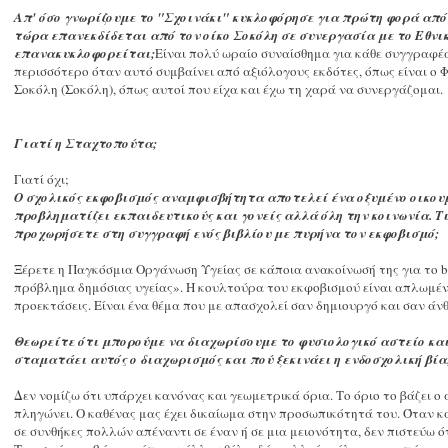
Απ' όσο γνωρίζουμε το "Σχοινάκι" κυκλοφόρησε για πρώτη φορά από
τώρα επανεκδίδεται από τον οίκο Σοκόλη σε συνεργασία με το Εθνικ
επανακυκλοφορείται;
Είναι πολύ ωραίο συναίσθημα για κάθε συγγραφέα
περισσότερο όταν αυτό συμβαίνει από αξιόλογους εκδότες, όπως είναι ο
Σοκόλη (Σοκόλη), όπως αυτοί που είχα και έχω τη χαρά να συνεργάζομαι.
Γιατί η Σταχτοπούτα;
Γιατί όχι;
Ο σχολικός εκφοβισμός αναμφισβήτητα αποτελεί ένα οξυμένο οικουμ
προβληματίζει εκπαιδευτικούς και γονείς αλλά όλη την κοινωνία. 
προχωρήσετε στη συγγραφή ενός βιβλίου με πυρήνα τον εκφοβισμό;
Ξέρετε η Παγκόσμια Οργάνωση Υγείας σε κάποια ανακοίνωσή της για το bu
πρόβλημα δημόσιας υγείας». Η κουλτούρα του εκφοβισμού είναι απλωμένη
προεκτάσεις. Είναι ένα θέμα που με απασχολεί σαν δημιουργό και σαν άν
Θεωρείτε ότι μπορούμε να διαχωρίσουμε το φυσιολογικό αστείο και
σταματάει αυτός ο διαχωρισμός και πού ξεκινάει η ενδοσχολική βία
Δεν νομίζω ότι υπάρχει κανόνας και γεωμετρικά όρια. Το όριο το βάζει ο ά
πληγώνει. Ο καθένας μας έχει δικαίωμα στην προσωπικότητά του. Όταν κάτ
σε συνθήκες πολλών απέναντι σε έναν ή σε μια μειονότητα, δεν πιστεύω ότι