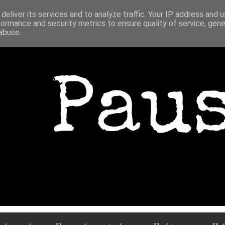
deliver its services and to analyze traffic. Your IP address and 
formance and security metrics to ensure quality of service, gen
abuse.