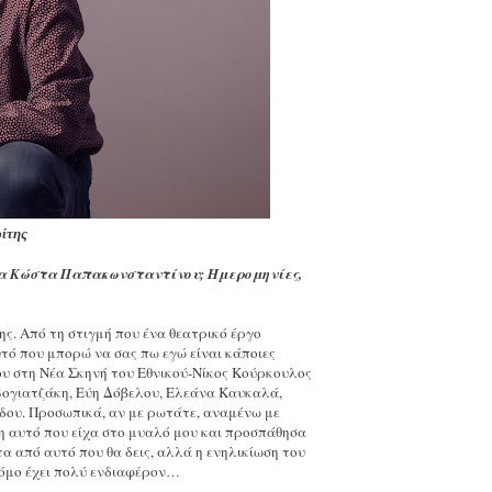
ίτης
σία Κώστα Παπακωνσταντίνου; Ημερομηνίες,
ης. Από τη στιγμή που ένα θεατρικό έργο
υτό που μπορώ να σας πω εγώ είναι κάποιες
υ στη Νέα Σκηνή του Εθνικού-Νίκος Κούρκουλος
 Βογιατζάκη, Εύη Δόβελου, Ελεάνα Καυκαλά,
υ. Προσωπικά, αν με ρωτάτε, αναμένω με
νη αυτό που είχα στο μυαλό μου και προσπάθησα
 από αυτό που θα δεις, αλλά η ενηλικίωση του
δρόμο έχει πολύ ενδιαφέρον…