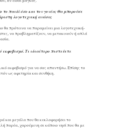
ου, αν είσαι μάγκας.
ο το παιδί όσο και τον γονέα; Θα μπορούσε
χάριστη λογοτεχνική ανάσα;
διο θα πρότεινα να παραμείνει μια λογοτεχνική-
εστες, να προβληματίζουν, να μετακινούν ή απλά
μασία.
ό εκφοβισμό. Τι ιδιαίτερο πιστεύετε
λικό εκφοβισμό για να σας απαντήσω. Επίσης το
αυτόν ως αφετηρία και συνθήκη.
κρά και μεγάλα που θα κυκλοφορήσει το
αλή παρέα, χαρούμενη σε κάποιο νησί που θα με