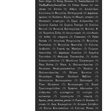
Stars Align
(6)
String Demons
(6)
SundaySpecial
(6)
TheBadPoetrySocialClub
(6)
Urban Stories
(6)
voz
silente
(6)
Άτιτλο
(6)
Αθήνα
(6)
Αλεξάνδρα
Στελλάκη
(6)
Βαγγέλης Παπαμιχαήλ
(6)
Δημήτρης
Δράκος
(6)
Εκδόσεις Κίχλη
(6)
Μικρές ιστορίες
(6)
Ποιτητικές ανησυχίες
(6)
Σίμος Ανδρονίδης
(6)
Σελάνα Γραίκα
(6)
Σεμίνα Τσούμα
(6)
Στέλλα
Βιεννά
(6)
Φωτεινή Κονταργύρη
(6)
Φώντας Φ.
(6)
Χαριτίνη Ξύδη
(6)
διαγωνισμός
(6)
ελευθερία
(6)
πάθος
(6)
υπομονή
(6)
Comrastro
(5)
Pablo
Neruda
(5)
Αγγελική Ρουμελιώτη
(5)
Βαγγέλης
Ρουσσάκης
(5)
Βαγγέλης Φραντζής
(5)
Γιάννης
Λειβαδάς
(5)
Γιορτή της Μητέρας
(5)
Γιώργος
Ασκαλίδης
(5)
Δημήτρης Γκιούλος
(5)
Ερμιόνη
Τσεντίδου
(5)
Θοδωρής Τσαπακίδης
(5)
Λυδία
Στογιαννοπούλου
(5)
Ματίλντα Τούμπουρου
(5)
Νίκη Παΐση
(5)
Νίκος Α. Πολυκανδριώτης
(5)
Νατάσσα Θεοδωρακοπούλου
(5)
Νικόλας Α.
Πολυκανδριώτης
(5)
Πέτρος Κανάνα
(5)
Παγκόσμια Ημέρα Παιδικού Βιβλίου
(5)
Παναγιώτα Καλογεράκου
(5)
Πολιτισμός
(5)
Τίτος Πατρίκιος
(5)
Φωτογραφία
(5)
Χαρά
Τριανταφυλλίδου
(5)
Χρήστος Αθανασίου
(5)
άνθρωπος
(5)
αγαπημένα
(5)
ευτυχία
(5)
καλοκαίρι
(5)
λογοτεχνία
(5)
στοργή
(5)
#pause_about_abortion_poems
(4)
Faust
(4)
Sraosha
(4)
events
(4)
Άκης Καραμάνος
(4)
Άντριου Σάλιβαν
(4)
Έλενα Kτενοπούλου
(4)
Γιάννης Ρίτσος
(4)