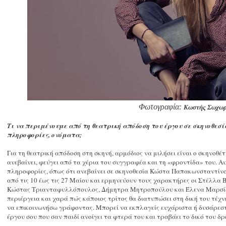
Φωτογραφία:
Κωστής Σωχωρ
Τι να περιμένουμε από τη θεατρική απόδοση του έργου σε σκηνοθε
πληροφορίες, ονόματα;
Για τη θεατρική απόδοση στη σκηνή, αρμόδιος να μιλήσει είναι ο σκηνοθέτ
ανεβαίνει, φεύγει από τα χέρια του συγγραφέα και τη «φροντίδα» του. Α
πληροφορίες, όπως ότι ανεβαίνει σε σκηνοθεσία Κώστα Παπακωνσταντίνο
από τις 10 έως τις 27 Μαίου και ερμηνεύουν τους χαρακτήρες οι Στέλλα
Κώστας Τριανταφυλλόπουλος, Δήμητρα Μητροπούλου και Έλενα Μαρσίδο
περιέργεια και χαρά πώς κάποιος τρίτος θα διατυπώσει στη δική του τέχ
να επικοινωνήσω γράφοντας. Μπορεί να εκπλαγείς ευχάριστα ή δυσάρεστα
έργου σου που σαν παιδί ανοίγει τα φτερά του και τραβάει το δικό του 