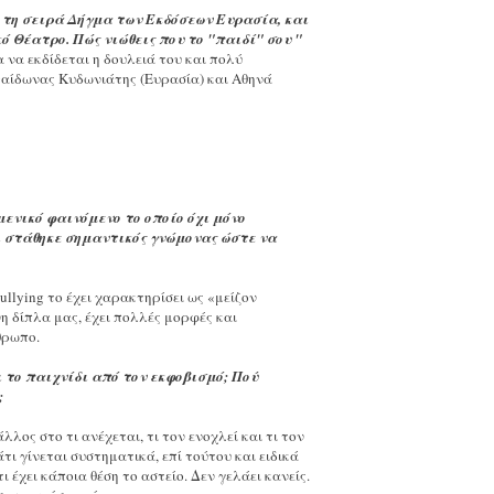
 τη σειρά Δήγμα των Εκδόσεων Ευρασία, και
ό Θέατρο. Πώς νιώθεις που το "παιδί" σου "
 να εκδίδεται η δουλειά του και πολύ
 Φαίδωνας Κυδωνιάτης (Ευρασία) και Αθηνά
ενικό φαινόμενο το οποίο όχι μόνο
Τι στάθηκε σημαντικός γνώμονας ώστε να
llying το έχει χαρακτηρίσει ως «μείζον
 δίπλα μας, έχει πολλές μορφές και
θρωπο.
 το παιχνίδι από τον εκφοβισμό; Πού
;
λλος στο τι ανέχεται, τι τον ενοχλεί και τι τον
ι γίνεται συστηματικά, επί τούτου και ειδικά
 έχει κάποια θέση το αστείο. Δεν γελάει κανείς.