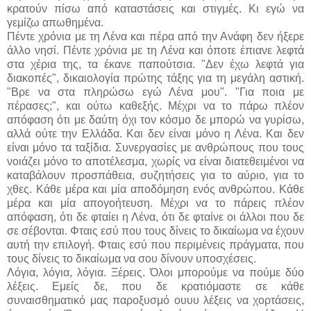
κρατούν πίσω από καταστάσεις και στιγμές. Κι εγώ να
γεμίζω απωθημένα.
Πέντε χρόνια με τη Λένα και πέρα από την Ανάφη δεν ήξερε
άλλο νησί. Πέντε χρόνια με τη Λένα και όποτε έπιανε λεφτά
στα χέρια της, τα έκανε παπούτσια. "Δεν έχω λεφτά για
διακοπές", δικαιολογία πρώτης τάξης για τη μεγάλη αστική.
"Βρε να στα πληρώσω εγώ Λένα μου". "Για ποια με
πέρασες;", και ούτω καθεξής. Μέχρι να το πάρω πλέον
απόφαση ότι με δαύτη όχι τον κόσμο δε μπορώ να γυρίσω,
αλλά ούτε την Ελλάδα. Και δεν είναι μόνο η Λένα. Και δεν
είναι μόνο τα ταξίδια. Συνεργασίες με ανθρώπους που τους
νοιάζει μόνο το αποτέλεσμα, χωρίς να είναι διατεθειμένοι να
καταβάλουν προσπάθεια, συζητήσεις για το αύριο, για το
χθες. Κάθε μέρα και μία αποδόμηση ενός ανθρώπου. Κάθε
μέρα και μία απογοήτευση. Μέχρι να το πάρεις πλέον
απόφαση, ότι δε φταίει η Λένα, ότι δε φταίνε οι άλλοι που δε
σε σέβονται. Φταις εσύ που τους δίνεις το δικαίωμα να έχουν
αυτή την επιλογή. Φταις εσύ που περιμένεις πράγματα, που
τους δίνεις το δικαίωμα να σου δίνουν υποσχέσεις.
Λόγια, λόγια, λόγια. Ξέρεις. Όλοι μπορούμε να πούμε δύο
λέξεις. Εμείς δε, που δε κρατιόμαστε σε κάθε
συναισθηματικό μας παροξυσμό ουυυ λέξεις να χορτάσεις,