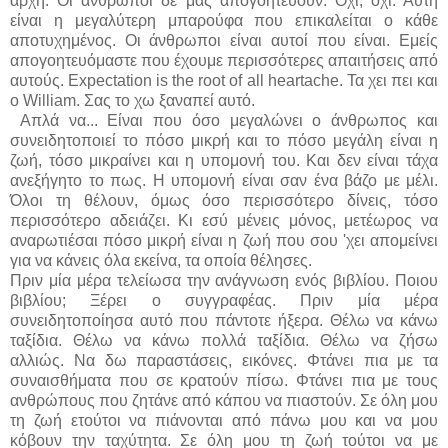
αρχή. Οι άνθρωποι δε μας απογοητεύουν. Όχι, όχι. Αυτή
είναι η μεγαλύτερη μπαρούφα που επικαλείται ο κάθε
αποτυχημένος. Οι άνθρωποι είναι αυτοί που είναι. Εμείς
απογοητευόμαστε που έχουμε περισσότερες απαιτήσεις από
αυτούς. Expectation is the root of all heartache. Τα χει πει και
ο William. Σας το χω ξαναπεί αυτό.
Απλά να... Είναι που όσο μεγαλώνει ο άνθρωπος και
συνειδητοποιεί το πόσο μικρή και το πόσο μεγάλη είναι η
ζωή, τόσο μικραίνει και η υπομονή του. Και δεν είναι τάχα
ανεξήγητο το πως. Η υπομονή είναι σαν ένα βάζο με μέλι.
Όλοι τη θέλουν, όμως όσο περισσότερο δίνεις, τόσο
περισσότερο αδειάζει. Κι εσύ μένεις μόνος, μετέωρος να
αναρωτιέσαι πόσο μικρή είναι η ζωή που σου 'χει απομείνει
για να κάνεις όλα εκείνα, τα οποία θέλησες.
Πριν μία μέρα τελείωσα την ανάγνωση ενός βιβλίου. Ποιου
βιβλίου; Ξέρει ο συγγραφέας. Πριν μία μέρα
συνειδητοποίησα αυτό που πάντοτε ήξερα. Θέλω να κάνω
ταξίδια. Θέλω να κάνω πολλά ταξίδια. Θέλω να ζήσω
αλλιώς. Να δω παραστάσεις, εικόνες. Φτάνει πια με τα
συναισθήματα που σε κρατούν πίσω. Φτάνει πια με τους
ανθρώπους που ζητάνε από κάπου να πιαστούν. Σε όλη μου
τη ζωή ετούτοι να πιάνονται από πάνω μου και να μου
κόβουν την ταχύτητα. Σε όλη μου τη ζωή τούτοι να με