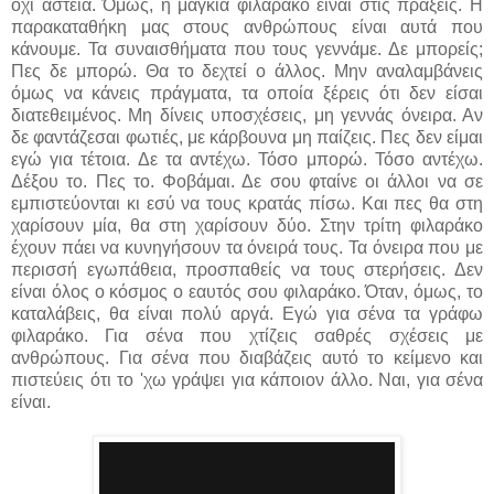
όχι αστεία. Όμως, η μαγκιά φιλαράκο είναι στις πράξεις. Η
παρακαταθήκη μας στους ανθρώπους είναι αυτά που
κάνουμε. Τα συναισθήματα που τους γεννάμε. Δε μπορείς;
Πες δε μπορώ. Θα το δεχτεί ο άλλος. Μην αναλαμβάνεις
όμως να κάνεις πράγματα, τα οποία ξέρεις ότι δεν είσαι
διατεθειμένος. Μη δίνεις υποσχέσεις, μη γεννάς όνειρα. Αν
δε φαντάζεσαι φωτιές, με κάρβουνα μη παίζεις. Πες δεν είμαι
εγώ για τέτοια. Δε τα αντέχω. Τόσο μπορώ. Τόσο αντέχω.
Δέξου το. Πες το. Φοβάμαι. Δε σου φταίνε οι άλλοι να σε
εμπιστεύονται κι εσύ να τους κρατάς πίσω. Και πες θα στη
χαρίσουν μία, θα στη χαρίσουν δύο. Στην τρίτη φιλαράκο
έχουν πάει να κυνηγήσουν τα όνειρά τους. Τα όνειρα που με
περισσή εγωπάθεια, προσπαθείς να τους στερήσεις. Δεν
είναι όλος ο κόσμος ο εαυτός σου φιλαράκο. Όταν, όμως, το
καταλάβεις, θα είναι πολύ αργά. Εγώ για σένα τα γράφω
φιλαράκο. Για σένα που χτίζεις σαθρές σχέσεις με
ανθρώπους. Για σένα που διαβάζεις αυτό το κείμενο και
πιστεύεις ότι το 'χω γράψει για κάποιον άλλο. Ναι, για σένα
είναι.