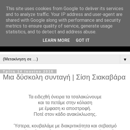
This site uses cookies from Google to deliver its services
and to analyze traffic. Your IP address and user-agent are
shared with Google along with performance and security
metrics to ensure quality of service, generate usage
statistics, and to detect and address abuse.
LEARN MORE
GOT IT
▼
Τρίτη 14 Ιουνίου 2016
Μια δύσκολη συνταγή | Σίση Σιακαβάρα
Τα ειδεχθή όνειρα τα τσαλακώνουμε
και τα πετάμε στην κόλαση
με έμφαση κι αποστροφή.
Ποτέ στον κάδο ανακύκλωσης.
Ύστερα, κουβαλάμε με διακριτικότητα και σεβασμό