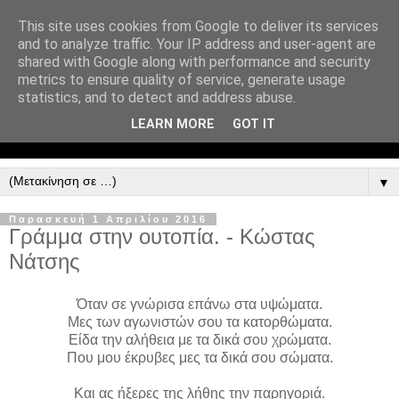
This site uses cookies from Google to deliver its services
and to analyze traffic. Your IP address and user-agent are
shared with Google along with performance and security
metrics to ensure quality of service, generate usage
statistics, and to detect and address abuse.
LEARN MORE
GOT IT
▼
Παρασκευή 1 Απριλίου 2016
Γράμμα στην ουτοπία. - Κώστας
Νάτσης
Όταν σε γνώρισα επάνω στα υψώματα.
Μες των αγωνιστών σου τα κατορθώματα.
Είδα την αλήθεια με τα δικά σου χρώματα.
Που μου έκρυβες μες τα δικά σου σώματα.
Και ας ήξερες της λήθης την παρηγοριά.