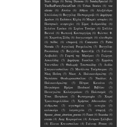
Stars Align
(6)
String Demons
(6)
SundaySpecial
(6)
TheBadPoetrySocialClub
(6)
Urban Stories
(6)
voz
silente
(6)
Άτιτλο
(6)
Αθήνα
(6)
Αλεξάνδρα
Στελλάκη
(6)
Βαγγέλης Παπαμιχαήλ
(6)
Δημήτρης
Δράκος
(6)
Εκδόσεις Κίχλη
(6)
Μικρές ιστορίες
(6)
Ποιτητικές ανησυχίες
(6)
Σίμος Ανδρονίδης
(6)
Σελάνα Γραίκα
(6)
Σεμίνα Τσούμα
(6)
Στέλλα
Βιεννά
(6)
Φωτεινή Κονταργύρη
(6)
Φώντας Φ.
(6)
Χαριτίνη Ξύδη
(6)
διαγωνισμός
(6)
ελευθερία
(6)
πάθος
(6)
υπομονή
(6)
Comrastro
(5)
Pablo
Neruda
(5)
Αγγελική Ρουμελιώτη
(5)
Βαγγέλης
Ρουσσάκης
(5)
Βαγγέλης Φραντζής
(5)
Γιάννης
Λειβαδάς
(5)
Γιορτή της Μητέρας
(5)
Γιώργος
Ασκαλίδης
(5)
Δημήτρης Γκιούλος
(5)
Ερμιόνη
Τσεντίδου
(5)
Θοδωρής Τσαπακίδης
(5)
Λυδία
Στογιαννοπούλου
(5)
Ματίλντα Τούμπουρου
(5)
Νίκη Παΐση
(5)
Νίκος Α. Πολυκανδριώτης
(5)
Νατάσσα Θεοδωρακοπούλου
(5)
Νικόλας Α.
Πολυκανδριώτης
(5)
Πέτρος Κανάνα
(5)
Παγκόσμια Ημέρα Παιδικού Βιβλίου
(5)
Παναγιώτα Καλογεράκου
(5)
Πολιτισμός
(5)
Τίτος Πατρίκιος
(5)
Φωτογραφία
(5)
Χαρά
Τριανταφυλλίδου
(5)
Χρήστος Αθανασίου
(5)
άνθρωπος
(5)
αγαπημένα
(5)
ευτυχία
(5)
καλοκαίρι
(5)
λογοτεχνία
(5)
στοργή
(5)
#pause_about_abortion_poems
(4)
Faust
(4)
Sraosha
(4)
events
(4)
Άκης Καραμάνος
(4)
Άντριου Σάλιβαν
(4)
Έλενα Kτενοπούλου
(4)
Γιάννης Ρίτσος
(4)