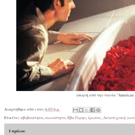
(σκηνή από την ταινία "American 
Αναρτήθηκε από
s
στις
6:03 π.μ.
Ετικέτες
αβεβαιότητα
,
αιωνιότητα
,
Έβα Γκρην
,
έρωτας
,
Λογοτεχνική γωνι
1 σχόλιο: