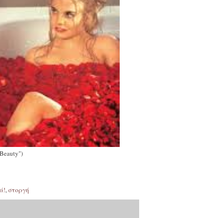
Beauty")
ά!
,
στοργή