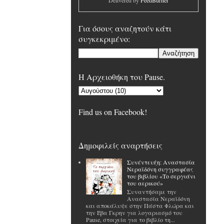
Delivered by
FeedBurner
Για όσους αναζητούν κάτι
συγκεκριμένο:
H Αρχειοθήκη του Pause.
Find us on Facebook!
Δημοφιλείς αναρτήσεις
Συνέντευξη: Αναστασία
Νεραϊδόνη συγγραφέας
του βιβλίου «Το σεργιάνι
του αερικού»
Συναντήσαμε την
Αναστασία Νεραϊδόνη
και αποκάλυψε στην Πάστα Φλώρα και
την Έβα Γκρην για λογαριασμό του
Pause, στοιχεία για το βιβλίο τη...