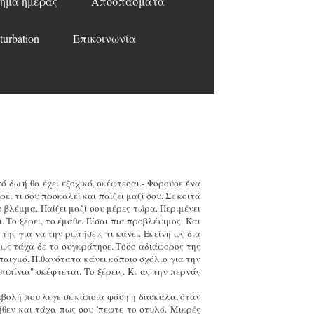
ημα ημέρας
Αποσπάσματα
turbation
Επικοινωνία
ό δω ή θα έχει εξοχικό, σκέφτεσαι.- Φορούσε ένα
ι τι σου προκαλεί και παίζει μαζί σου. Σε κοιτά
 βλέμμα. Παίζει μαζί σου μέρες τώρα. Περιμένει
 Το ξέρει, το έμαθε. Είσαι πια προβλέψιμος. Και
της για να την ρωτήσεις τι κάνει. Εκείνη ως δια
 πως τάχα δε το συγκράτησε. Τόσο αδιάφορος της
μπαιγμό. Πιθανότατα κάνει κάποιο σχόλιο για την
 πιπίνια" σκέφτεται. Το ξέρεις. Κι ας την περνάς
πιβολή που λεγε σε κάποια φάση η δασκάλα, όταν
ήθεν και τάχα πως σου 'πεφτε το στυλό. Μικρές