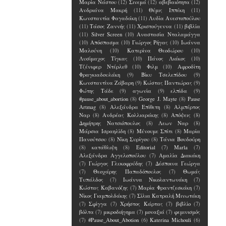
Μαρία Νάστου
(12)
Σινεμά
(12)
αβεβαιότητα
(12)
Ανδριάνα Μακρή
(11)
Θέμις Ιππέκη
(11)
Κωνσταντία Φαγαδάκη
(11)
Λυδία Ανεστοπούλου
(11)
Τάσος Ζαννής
(11)
Χριστούγεννα
(11)
βιβλία
(11)
Silver Screen
(10)
Αναστασία Νταλαμάγγα
(10)
Απόσπασμα
(10)
Γιώργος Ρήγας
(10)
Ιωάννα
Μαλούνη
(10)
Κατερίνα Θεοδώρου
(10)
Λυσίμαχος Τίγκας
(10)
Πάνος Λιάκος
(10)
Τζένιφερ Ντέρλεθ
(10)
Φιλμ
(10)
Αφροδίτη
Φραγκιαδουλάκη
(9)
Βίκυ Τσελεπίδου
(9)
Κωνσταντίνα Ζάβαρη
(9)
Κώστας Παντιώρας
(9)
Φώτης Τάδε
(9)
αγωνία
(9)
ελπίδα
(9)
#pause_about_abortion
(8)
George J. Mayte
(8)
Pause
Artmag
(8)
Αλεξάνδρα Επίθετη
(8)
Αλμπέρτος
Ναρ
(8)
Ανδρέας Κολλιαράκης
(8)
Απόψεις
(8)
Δημήτρης Νατσιόπουλος
(8)
Λεων Ναρ
(8)
Μάρσια Ισραηλίδη
(8)
Μένουμε Σπίτι
(8)
Μαρία
Πανούτσου
(8)
Νίκη Συρίγου
(8)
Τάνια Βουδούρη
(8)
κατάθλιψη
(8)
Editorial
(7)
Marla
(7)
Αλεξάνδρα Αγγελοπούλου
(7)
Αμαλία Διακάκη
(7)
Γιώργος Γλυκοφρύδης
(7)
Δέσποινα Γεώργα
(7)
Θεοχάρης Παπαδόπουλος
(7)
Θωμάς
Τυπάλδος
(7)
Ιωάννα Νικολαντωνάκη
(7)
Κώστας Καβανόζης
(7)
Μαρία Φραντζεσκάκη
(7)
Νίκος Γιαμπολδάκης
(7)
Σίλια Κατραλή Μινωτάκη
(7)
Σφίγγα
(7)
Χρήστος Κάρτας
(7)
βιβλίο
(7)
βόλτα
(7)
μικροδιήγημα
(7)
μοναξιά
(7)
φεμινισμός
(7)
#Pause_About_Abotion
(6)
Katerina Michouli
(6)