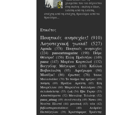
χλαμύδα του να σέρνεται
στη σκόνη - σκόνη ο ίδιος,
λάσπη από τη λάσπη,
στάχτη από τη στάχτη, θραύσμα από τα
θραύσμα...
Ετικέτες
Ποιητικές ανησυχίες!
(910)
Λογοτεχνική γωνιά!
(527)
Agenda
(378)
Ποιητικές ανησυχίες
(224)
pauseartmagazine
(190)
Πάμε
Θέατρο!
(156)
Έλλη Πράντζου
(149)
pause
(147)
Μαρίνα Καρτελιά
(132)
Βαγγέλης Μάγειρος
(110)
Κάλλια
Βαβουλιώτη
(95)
Αφιέρωμα
(94)
Μιούζικ!
(86)
έρωτας
(76)
Τάσος
Μαλεσιάδας
(70)
Το ποιήμα της ημέρας
(69)
ποίηση
(69)
Πράξια Αρέστη
(65)
Εύη
Μουρέλλου
(60)
Μαριλένα Κολλάρου
(58)
σελιδοδείκτης
(55)
ζωή
(54)
Έβα Γκρην
(53)
Αποσπάσματα
(52)
Μανώλης Τελώνης
(52)
pause_artmag
(49)
συνέντευξη
(49)
News
(46)
Νινέτα Πλυτά
(44)
μουσική
(43)
νέα
(42)
βιβλιοπαρουσιάσεις
(40)
Ανδρέας
Παπάζογλου
(39)
Χριστόφορος Τριάντης