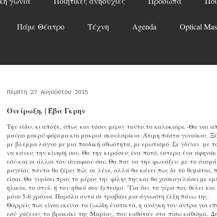
κή γωνιά
Ποιητικές ανησυχίες
Πρόσωπα
Ποί
Πάμε Θέατρο
Τέχνη
Agenda
Optical Mas
Πέμπτη 27 Αυγούστου 2015
Ονείρωξη. | Έβα Γκρην
Την είδες κι απόψε, όπως και τόσες μέρες τούτο το καλοκαίρι. -Θα ναι απ
μαύρο μακρύ φόρεμα και μακριά σκουλαρίκια. Άτιμη πάστα γυναίκας. Ξέρε
με βλέμμα λάγνο με μια παιδική αθωότητα, με ερωτισμό. Σε γδύνει με το
να κάνεις την κίνησή σου. Θα την κεράσεις ένα ποτό, ύστερα ένα σφηνάκι.
εσύ και οι άλλοι του σιναφιού σου. Θα πας να την φωνάξεις με το όνομά 
μαγείας πάντα θα ξέρει πώς σε λένε, αλλά θα κάνει πως δε το θυμάται,
είσαι. Θα γυρίσει προς το μέρος της φίλης της και θα χασκογελάσει με ε
ηλικία, το στυλ ή τον ηθικό σου ξεπεσμό. "Για δες το γέρο που θέλει και
μόνο 5-6 χρόνια. Παρόλα αυτά σε τραβάει μια άγνωστη έλξη πάνω της.
Θαρρείς πως είναι εκείνα τα ζωώδη ένστικτα, η ανάγκη του άντρα για ε
εσύ χάζευες το βρακάκι της Μαρίας, που καθόταν στο πίσω κάθισμα. Δ