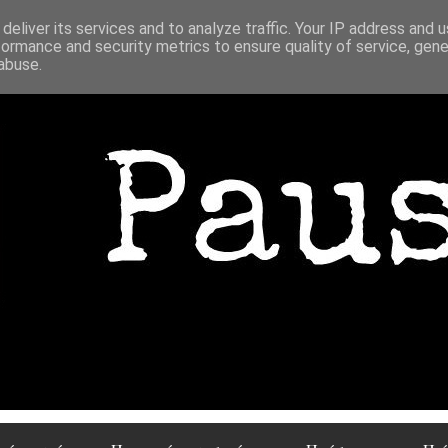
deliver its services and to analyze traffic. Your IP address and 
formance and security metrics to ensure quality of service, gen
abuse.