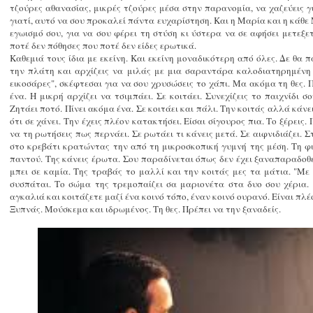
τζούρες αθανασίας, μικρές τζούρες μέσα στην παρανομία, να χαζεύεις γι
γιατί, αυτό να σου προκαλεί πάντα ευχαρίστηση. Και η Μαρία και η κάθε 
εγωισμό σου, για να σου φέρει τη στύση κι ύστερα να σε αφήσει μετεξ
ποτέ δεν πόθησες που ποτέ δεν είδες ερωτικά.
Καθεμιά τους ίδια με εκείνη. Και εκείνη μοναδικότερη από όλες. Δε θα πα
την πλάτη και αρχίζεις να μιλάς με μια σαραντάρα καλοδιατηρημένη 
εικοσάρες", σκέφτεσαι για να σου χρυσώσεις το χάπι. Μα ακόμα τη θες.
ένα. Η μικρή αρχίζει να τσιμπάει. Σε κοιτάει. Συνεχίζεις το παιχνίδι 
Ζητάει ποτό. Πίνει ακόμα ένα. Σε κοιτάει και πάλι. Την κοιτάς αλλά κάνε
ότι σε χάνει. Την έχεις πλέον κατακτήσει. Είσαι σίγουρος πια. Το ξέρε
να τη ρωτήσεις πως περνάει. Σε ρωτάει τι κάνεις μετά. Σε αιφνιδιάζει. Σ
στο κρεβάτι κρατώντας την από τη μικροσκοπική γυμνή της μέση. Τη φι
παντού. Της κάνεις έρωτα. Σου παραδίνεται όπως δεν έχει ξαναπαραδοθε
μπει σε καμία. Της τραβάς το μαλλί και την κοιτάς μες τα μάτια. "Με έ
συσπάται. Το σώμα της τρεμοπαίζει σα μαριονέτα στα δυο σου χέρια. 
αγκαλιά και κοιτάζετε μαζί ένα κοινό τόπο, έναν κοινό ουρανό. Είναι πλέο
Ξυπνάς. Μούσκεμα και ιδρωμένος. Τη θες. Πρέπει να την ξαναδείς.