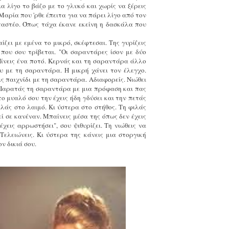
α λίγο το βάζο με το γλυκό και χωρίς να ξέρεις
Μαρία που 'ρθε έπειτα για να πάρει λίγο από τον
εταστέο. Όπως τάχα έκανε εκείνη η δασκάλα που
ίζει με εμένα το μικρό, σκέφτεσαι. Της γυρίζεις
που σου τρίβεται. "Οι σαραντάρες ίσον με δύο
 Πίνεις ένα ποτό. Κερνάς και τη σαραντάρα άλλο
σου με τη σαραντάρα. Η μικρή χάνει τον έλεγχο.
ις παιχνίδι με τη σαραντάρα. Αδιαφορείς. Νιώθει
ις. Παρατάς τη σαραντάρα με μια πρόφαση και πας
το μυαλό σου την έχεις ήδη γδύσει και την πετάς
λάς στο λαιμό. Κι ύστερα στο στήθος. Τη φιλάς
ί σε κανέναν. Μπαίνεις μέσα της όπως δεν έχεις
χεις αρρωστήσει", σου ψιθυρίζει. Τη νιώθεις να
Τελειώνεις. Κι ύστερα της κάνεις μια στοργική
ν δικιά σου.