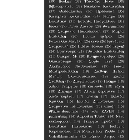
(39)
Bookies
(38)
Τζώρτζης Πάνος
(38)
βιβλιοκριτικές
(38)
Νικολένα Καλαϊτζάκη
(37)
Θεσσαλονίκη
(36)
Πρόσωπα!
(35)
Κατερίνα Καλαμπάκα
(34)
θέατρο
(33)
Εικαστικά
(31)
Ευτυχία Πασχαλίδου
(31)
books
(29)
Γωγώ Λιανού
(29)
#weremember
(28)
Σταμάτης Παρασκευάς
(27)
Μαρία
Βασιλάκη
(26)
Ποίημα ημέρας
(26)
Ραφαέλλα Μανέλη
(26)
κενό
(26)
Ιφιγένεια
Σταμπουλή
(25)
Πάστα Φλώρα
(25)
Τέχνη!
(24)
Βγαίνουμε
(21)
Τσαμπίκα Βασιλειάδη
(21)
Όμικρον Μι
(20)
Κινηματογράφος
(20)
Ολοκαύτωμα
(20)
Σοφία Ιττέ
(20)
Αλέξανδρος Νασόπουλος
(19)
Γιώτα
Μαστροσαββάκη
(19)
Διεθνής Ημέρα
Μνήμης Ολοκαυτώματος
(19)
Σοφία
Σταθάκη
(19)
Διαγωνισμοί
(18)
Ποίημα
(18)
Χάρις Γεωργίου
(18)
κοινωνία
(18)
τέχνη
(18)
Διήγημα
(17)
Λίναμ Κεροτάνυ
(17)
Χαζό κορίτσι
(17)
αγάπη
(17)
Ελλάδα
Κράλλη
(15)
Ελπίδα Δημοπούλου
(15)
Σταματίνα Τσιμοπούλου
(15)
άποψη
(15)
#Pause_about_rape
(14)
kots RAVEN
(14)
pauseartmag
(14)
Αφροδίτη Τσιώλη
(14)
Νέες
κυκλοφορίες
(14)
Γεωργία Τρούλη
(13)
Εικαστικό Ημερολόγιο
(13)
Ιωάννης
Κυράπογλου
(13)
Μπαντιέρα Ροσσα
(13)
OpticalMasturbation
(12)
Βόρειος Άνεμος
(12)