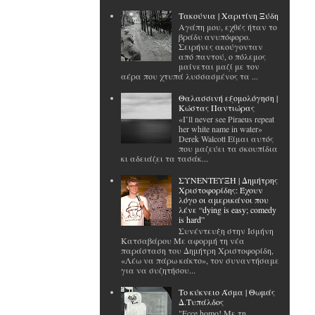
Tακούνια | Χαριτίνη Ξύδη
Αγάπη μου, εχθές ήταν το
βράδυ ανυπόφορο.
Σειρήνες ακούγονταν
από παντού, ο πόλεμος
μαίνεται μαζί με τον
αέρα που χτυπά λυσσασμένος τα ...
Θαλασσινή εξομολόγηση |
Κώστας Παντιώρας
«I’ll never see Piraeus repeat
her white name in water»
Derek Walcott Είμαι αυτός
που μαζεύει τα σκουπίδια
κι αδειάζει τα τασάκ...
ΣΥΝΕΝΤΕΥΞΗ | Δημήτρης
Χριστοφορίδης: Έχουν
λόγο οι αμερικάνοι που
λένε “dying is easy; comedy
is hard”
Συνέντευξη στην Ισμήνη
Κατσαβάρου Με αφορμή τη νέα
παράσταση του Δημήτρη Χριστοφορίδη,
«Λέω να πάρω κάκτο», τον συναντήσαμε
για να συζητήσου...
Το κύκνειο Άσμα | Θωμάς
Δ.Τυπάλδος
"Ecce homo! Με τη